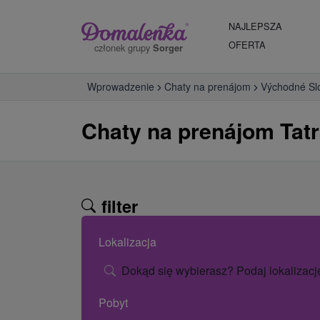
NAJLEPSZA
OFERTA
członek grupy
Sorger
Wprowadzenie
Chaty na prenájom
Východné Sl
Chaty na prenájom Tatr
filter
Lokalizacja
Dokąd się wybierasz? Podaj lokalizacj
Pobyt