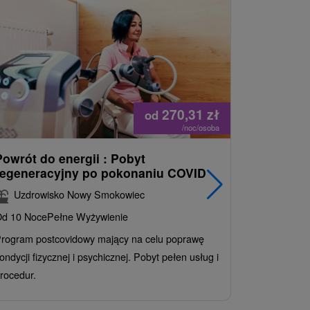
270,31
zł
od
/noc/osoba
Powrót do energii : Pobyt
Najlepiej
regeneracyjny po pokonaniu COVID
najpopul
korzystn
Uzdrowisko Nowy Smokowiec
INCLUSI
d 10 Noce
Pełne Wyżywienie
Grand 
rogram postcovidowy mający na celu poprawę
Od 2 Noce
A
ondycji fizycznej i psychicznej. Pobyt pełen usług i
Ciesz się z
rocedur.
wrażeń poby
atrakcje wod