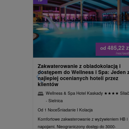
TIP
485,22
z
od
/noc/oso
Zakwaterowanie z obiadokolacją i
dostępem do Wellness i Spa: Jeden 
najlepiej ocenianych hoteli przez
klientów
Wellness & Spa Hotel Kaskady
★
★
★
★
Sliač
- Sielnica
Od 1 Noce
Śniadanie I Kolacja
Komfortowe zakwaterowanie z wyżywieniem HB i
napojami. Nieograniczony dostęp do 3000-