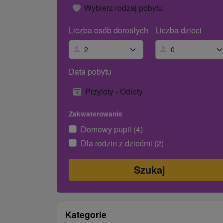
Wybierz rodzaj pobytu
Liczba osób dorosłych
Liczba dzieci
Data pobytu
Przyloty - Odloty
Zakwaterowanie
Domowy pupil (4)
Dla rodzin z dziećmi (2)
Kategorie