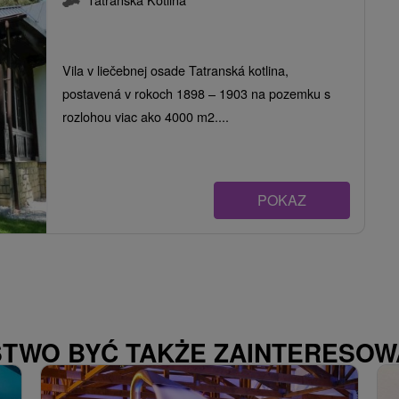
Vila v liečebnej osade Tatranská kotlina,
postavená v rokoch 1898 – 1903 na pozemku s
rozlohou viac ako 4000 m2....
POKAZ
STWO BYĆ TAKŻE ZAINTERESO