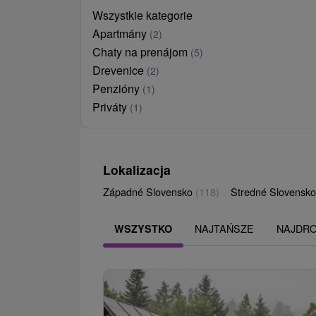
Wszystkie kategorie
Apartmány
(2)
Chaty na prenájom
(5)
Drevenice
(2)
Penzióny
(1)
Priváty
(1)
Lokalizacja
Západné Slovensko
(118)
Stredné Slovensk
NAJTAŃSZE
NAJDR
WSZYSTKO