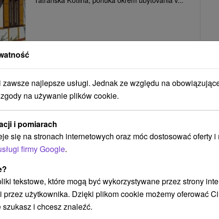
POKAZ
watność
zawsze najlepsze usługi. Jednak ze względu na obowiązując
Apartmány Wivana Tatranská Kotlina
 zgody na używanie plików cookie.
Tatranská Kotlina
acji i pomiarach
eje się na stronach internetowych oraz móc dostosować oferty 
Útulné ubytovanie v troch samostatných
usługi firmy Google
.
apartmánoch v osade Tatranská Kotlina, vybavené
e?
jednou...
 pliki tekstowe, które mogą być wykorzystywane przez strony int
i przez użytkownika. Dzięki plikom cookie możemy oferować Ci
 szukasz i chcesz znaleźć.
POKAZ