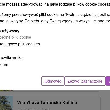
 możesz zdecydować, na jakie rodzaje plików cookie chcesz
ożemy przechowywać pliki cookie na Twoim urządzeniu, jeśli s
Chalupa Lenka Tatranská Kotlina
ia tej witryny. Potrzebujemy Twojej zgody na wszystkie inne ro
Tatranská Kotlina
ych używamy
będne pliki cookie
ketingowe pliki cookies
Celoročné ubytovanie v tichej časti chatovej osady,
na okraji lesa, v Tatranskej Kotline. Okrem
 użytkownika
ubytovania v troch samostatných...
eklam
Odmówić
Zezwól zaznaczone
POKAZ
Vila Vltava Tatranská Kotlina
Tatranská Kotlina