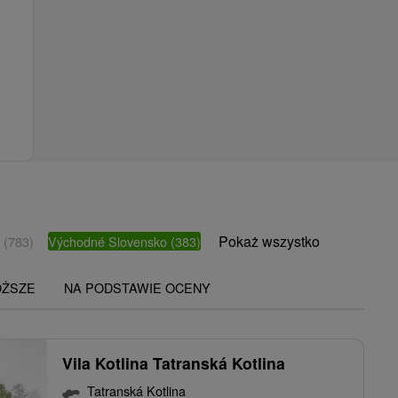
Pokaż wszystko
o
(783)
Východné Slovensko
(383)
OŻSZE
NA PODSTAWIE OCENY
Vila Kotlina Tatranská Kotlina
Tatranská Kotlina