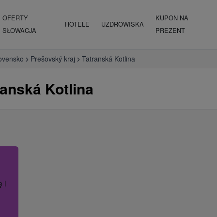
OFERTY
KUPON NA
HOTELE
UZDROWISKA
SŁOWACJA
PREZENT
ovensko
Prešovský kraj
Tatranská Kotlina
anská Kotlina
ę lub nazwę hotelu.