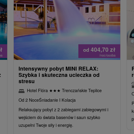
ł
404,70
zł
od
ba
/noc/osoba
Intensywny pobyt MINI RELAX:
z
Szybka i skuteczna ucieczka od
stresu
Hotel Flóra
★
★
★
Trenczańskie Teplice
O
Od 2 Noce
Śniadanie I Kolacja
P
Relaksujący pobyt z 2 zabiegami zabiegowymi i
k
wejściem do świata basenów i saun szybko
p
uzupełni Twoje siły i energię.