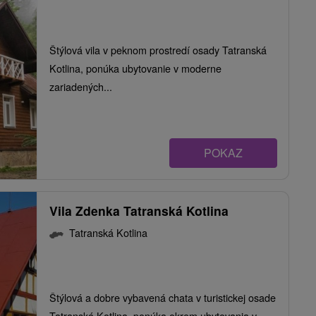
Štýlová vila v peknom prostredí osady Tatranská
Kotlina, ponúka ubytovanie v moderne
zariadených...
POKAZ
Vila Zdenka Tatranská Kotlina
Tatranská Kotlina
Štýlová a dobre vybavená chata v turistickej osade
Tatranská Kotlina, ponúka okrem ubytovania v...