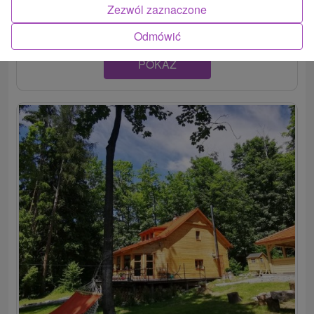
útulne...
Zezwól zaznaczone
Odmówić
POKAZ