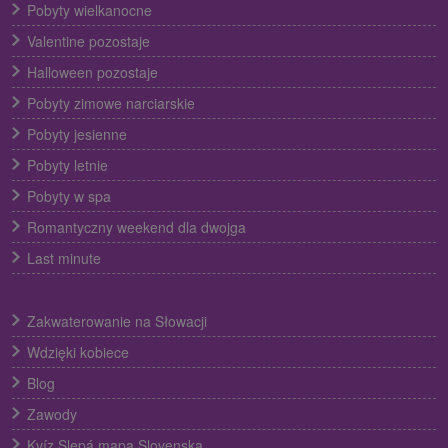
Pobyty wielkanocne
Valentine pozostaje
Halloween pozostaje
Pobyty zimowe narciarskie
Pobyty jesienne
Pobyty letnie
Pobyty w spa
Romantyczny weekend dla dwojga
Last minute
Zakwaterowanie na Słowacji
Wdzięki kobiece
Blog
Zawody
Kvíz Slepá mapa Slovenska