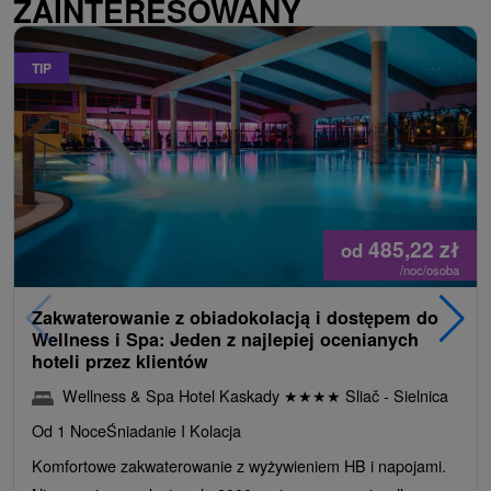
ZAINTERESOWANY
TIP
485,22
zł
od
/noc/osoba
Zakwaterowanie z obiadokolacją i dostępem do
Wellness i Spa: Jeden z najlepiej ocenianych
hoteli przez klientów
Wellness & Spa Hotel Kaskady
★
★
★
★
Sliač - Sielnica
Od 1 Noce
Śniadanie I Kolacja
Komfortowe zakwaterowanie z wyżywieniem HB i napojami.