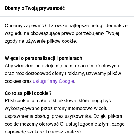
Dbamy o Twoją prywatność
członek grupy
Sorger
Chcemy zapewnić Ci zawsze najlepsze usługi. Jednak ze
Chaty na prenájom
Stredné Slovensko
Žilinský kraj
Sučany
względu na obowiązujące prawo potrzebujemy Twojej
zgody na używanie plików cookie.
Chaty na prenájom Sučany
Więcej o personalizacji i pomiarach
Kategorie
Aby wiedzieć, co dzieje się na stronach internetowych
oraz móc dostosować oferty i reklamy, używamy plików
Wszystkie kategorie
Chaty na prenájom
(2)
cookies oraz
usługi firmy Google
.
Co to są pliki cookie?
Wybierz lokalizację lub datę
Pliki cookie to małe pliki tekstowe, które mogą być
wykorzystywane przez strony internetowe w celu
NAJTAŃSZE
NAJDROŻSZE
NA PO
WSZYSTKO
usprawnienia obsługi przez użytkownika. Dzięki plikom
cookie możemy oferować Ci usługi zgodnie z tym, czego
naprawdę szukasz i chcesz znaleźć.