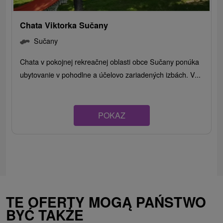
Chata Viktorka Sučany
Sučany
Chata v pokojnej rekreačnej oblasti obce Sučany ponúka
ubytovanie v pohodlne a účelovo zariadených izbách. V...
POKAZ
TE OFERTY MOGĄ PAŃSTWO
BYĆ TAKŻE