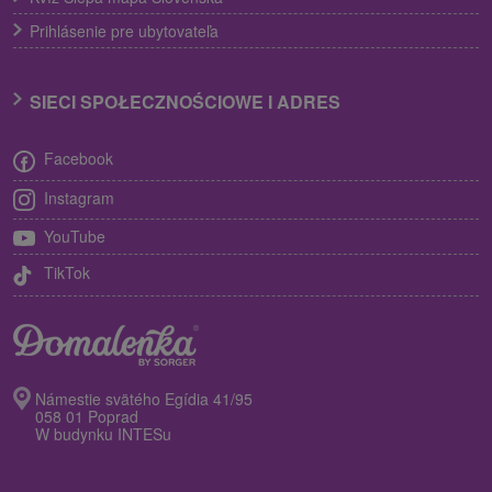
Prihlásenie pre ubytovateľa
SIECI SPOŁECZNOŚCIOWE I ADRES
Facebook
Instagram
YouTube
TikTok
Námestie svätého Egídia 41/95
058 01 Poprad
W budynku INTESu