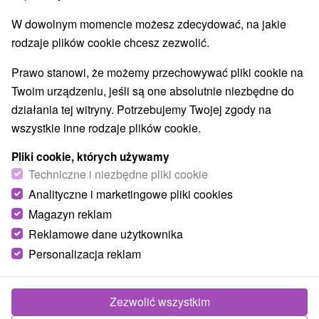
W dowolnym momencie możesz zdecydować, na jakie
rodzaje plików cookie chcesz zezwolić.
Prawo stanowi, że możemy przechowywać pliki cookie na
Twoim urządzeniu, jeśli są one absolutnie niezbędne do
działania tej witryny. Potrzebujemy Twojej zgody na
wszystkie inne rodzaje plików cookie.
Pliki cookie, których używamy
Techniczne i niezbędne pliki cookie
Analityczne i marketingowe pliki cookies
Magazyn reklam
Reklamowe dane użytkownika
Chata Daniela Sučany
Personalizacja reklam
Sučany
Ubytovanie v rekreačnej oblasti v nádhernom prostredí
Zezwolić wszystkim
Malej a Veľkej Fatry, neďaleko obce Sučany, ponúka