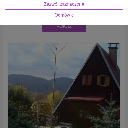
Inovec, disponuje tromi komfortnými...
Zezwól zaznaczone
Odmówić
POKAZ