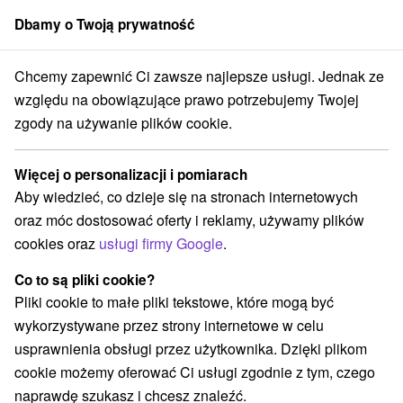
Dbamy o Twoją prywatność
członek grupy
Sorger
Chcemy zapewnić Ci zawsze najlepsze usługi. Jednak ze
na prenájom
Západné Slovensko
Trenčiansky kraj
Stará Lehota
względu na obowiązujące prawo potrzebujemy Twojej
zgody na używanie plików cookie.
Chaty na prenájom Stará Lehota
Więcej o personalizacji i pomiarach
Kategorie
Aby wiedzieć, co dzieje się na stronach internetowych
oraz móc dostosować oferty i reklamy, używamy plików
Wszystkie kategorie
Apartmány
(1)
cookies oraz
usługi firmy Google
.
Chaty na prenájom
Drevenice
(2)
(1)
Co to są pliki cookie?
Pliki cookie to małe pliki tekstowe, które mogą być
Wybierz lokalizację lub datę
wykorzystywane przez strony internetowe w celu
usprawnienia obsługi przez użytkownika. Dzięki plikom
NAJTAŃSZE
NAJDROŻSZE
NA PO
WSZYSTKO
cookie możemy oferować Ci usługi zgodnie z tym, czego
naprawdę szukasz i chcesz znaleźć.