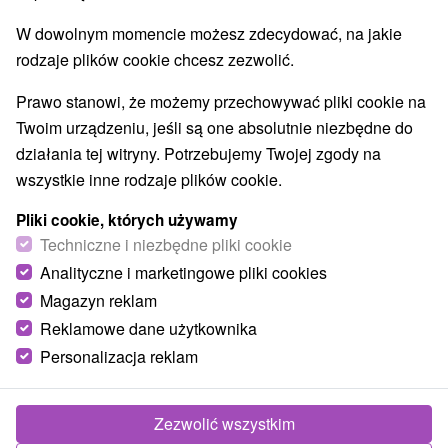
W dowolnym momencie możesz zdecydować, na jakie
rodzaje plików cookie chcesz zezwolić.
Prawo stanowi, że możemy przechowywać pliki cookie na
Twoim urządzeniu, jeśli są one absolutnie niezbędne do
działania tej witryny. Potrzebujemy Twojej zgody na
wszystkie inne rodzaje plików cookie.
Pliki cookie, których używamy
Techniczne i niezbędne pliki cookie
Analityczne i marketingowe pliki cookies
Magazyn reklam
Reklamowe dane użytkownika
Personalizacja reklam
Chata Rumcajs Stará Lehota
Stará Lehota
Zezwolić wszystkim
Štýlová chata v krásnom prostredí pohoria Považský