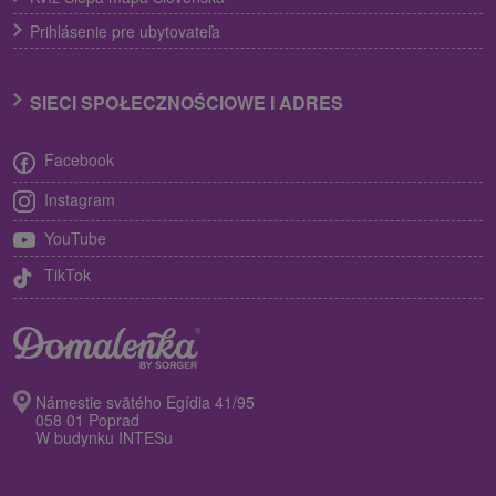
Prihlásenie pre ubytovateľa
SIECI SPOŁECZNOŚCIOWE I ADRES
Facebook
Instagram
YouTube
TikTok
Námestie svätého Egídia 41/95
058 01 Poprad
W budynku INTESu