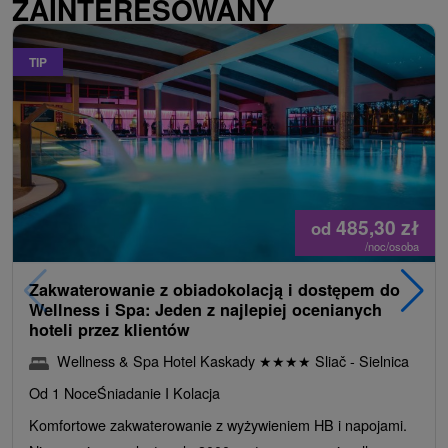
ZAINTERESOWANY
TIP
485,30
zł
od
/noc/osoba
Zakwaterowanie z obiadokolacją i dostępem do
Wellness i Spa: Jeden z najlepiej ocenianych
hoteli przez klientów
Wellness & Spa Hotel Kaskady
★
★
★
★
Sliač - Sielnica
Od 1 Noce
Śniadanie I Kolacja
Komfortowe zakwaterowanie z wyżywieniem HB i napojami.