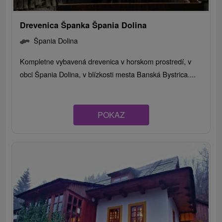
Drevenica Španka Špania Dolina
Špania Dolina
Kompletne vybavená drevenica v horskom prostredí, v
obci Špania Dolina, v blízkosti mesta Banská Bystrica....
POKAZ