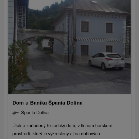
Dom u Baníka Špania Dolina
Špania Dolina
Útulne zariadený historický dom, v tichom horskom
prostredí, ktorý je vykreslený aj na dobových...