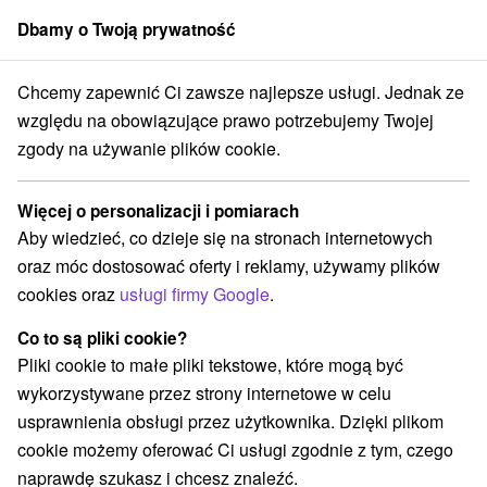
Dbamy o Twoją prywatność
członek grupy
Sorger
Chcemy zapewnić Ci zawsze najlepsze usługi. Jednak ze
prenájom
Stredné Slovensko
Banskobystrický kraj
Špania Dolina
względu na obowiązujące prawo potrzebujemy Twojej
zgody na używanie plików cookie.
Chaty na prenájom Špania Dolina
Więcej o personalizacji i pomiarach
Kategorie
Aby wiedzieć, co dzieje się na stronach internetowych
oraz móc dostosować oferty i reklamy, używamy plików
Wszystkie kategorie
Apartmány
(2)
cookies oraz
usługi firmy Google
.
Chaty na prenájom
Drevenice
(7)
(1)
Co to są pliki cookie?
Pliki cookie to małe pliki tekstowe, które mogą być
Wybierz lokalizację lub datę
wykorzystywane przez strony internetowe w celu
usprawnienia obsługi przez użytkownika. Dzięki plikom
TOP - BESTSELLERY
NAJTAŃSZE
WSZYSTKO
cookie możemy oferować Ci usługi zgodnie z tym, czego
naprawdę szukasz i chcesz znaleźć.