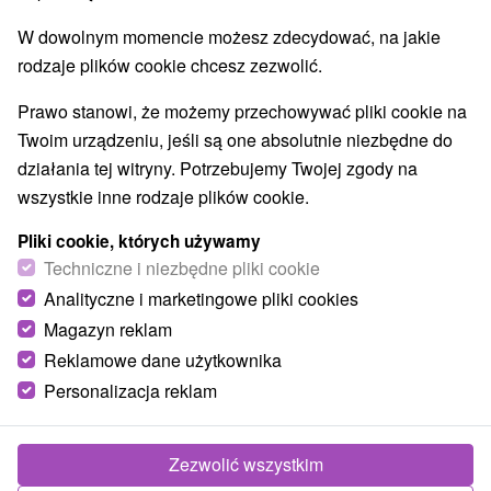
W dowolnym momencie możesz zdecydować, na jakie
rodzaje plików cookie chcesz zezwolić.
Prawo stanowi, że możemy przechowywać pliki cookie na
Twoim urządzeniu, jeśli są one absolutnie niezbędne do
działania tej witryny. Potrzebujemy Twojej zgody na
wszystkie inne rodzaje plików cookie.
Pliki cookie, których używamy
Techniczne i niezbędne pliki cookie
Analityczne i marketingowe pliki cookies
Magazyn reklam
Reklamowe dane użytkownika
Personalizacja reklam
Chalupa Horárka Špania Dolina
Špania Dolina
Zezwolić wszystkim
Rozprávková chalupa, ležiaca v očarujúcom horskom