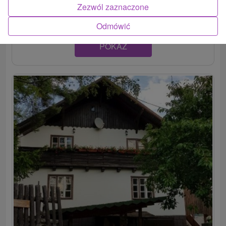
prostredí, v baníckej obci Špania Dolina, ponúka...
Zezwól zaznaczone
Odmówić
POKAZ