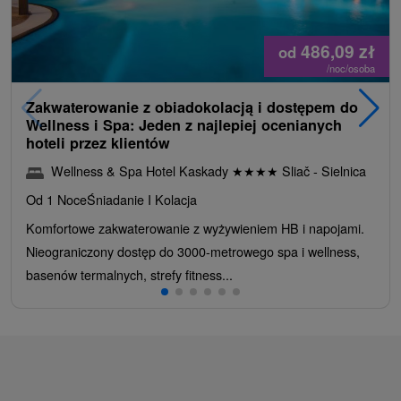
486,09
zł
od
/noc/osoba
Zakwaterowanie z obiadokolacją i dostępem do
Wellness i Spa: Jeden z najlepiej ocenianych
hoteli przez klientów
Wellness & Spa Hotel Kaskady
★
★
★
★
Sliač - Sielnica
Od 1 Noce
Śniadanie I Kolacja
Komfortowe zakwaterowanie z wyżywieniem HB i napojami.
Nieograniczony dostęp do 3000-metrowego spa i wellness,
basenów termalnych, strefy fitness...