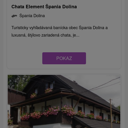
Chata Element Špania Dolina
Špania Dolina
Turisticky vyhľadávaná banícka obec Špania Dolina a
luxusná, štýlovo zariadená chata, je...
POKAZ