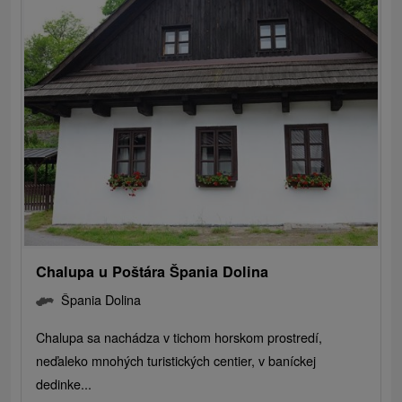
Chalupa u Poštára Špania Dolina
Špania Dolina
Chalupa sa nachádza v tichom horskom prostredí,
neďaleko mnohých turistických centier, v baníckej
dedinke...