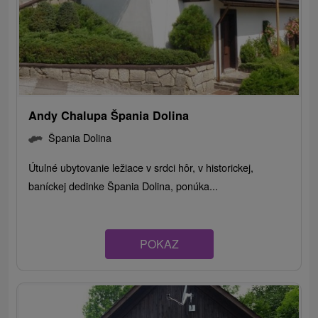
Andy Chalupa Špania Dolina
Špania Dolina
Útulné ubytovanie ležiace v srdci hôr, v historickej,
baníckej dedinke Špania Dolina, ponúka...
POKAZ