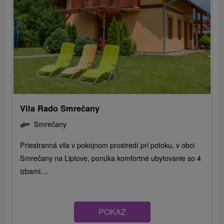
Vila Rado Smrečany
Smrečany
Priestranná vila v pokojnom prostredí pri potoku, v obci
Smrečany na Liptove, ponúka komfortné ubytovanie so 4
izbami....
POKAZ