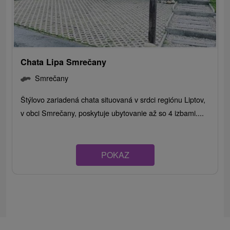
Chata Lipa Smrečany
Smrečany
Štýlovo zariadená chata situovaná v srdci regiónu Liptov,
v obci Smrečany, poskytuje ubytovanie až so 4 izbami....
POKAZ