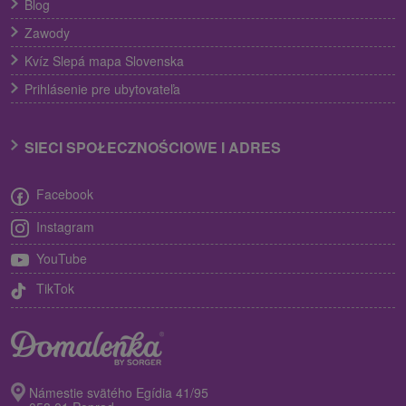
Blog
Zawody
Kvíz Slepá mapa Slovenska
Prihlásenie pre ubytovateľa
SIECI SPOŁECZNOŚCIOWE I ADRES
Facebook
Instagram
YouTube
TikTok
Námestie svätého Egídia 41/95