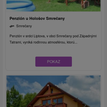
Penzión u Hološov Smrečany
Smrečany
Penzión v srdci Liptova, v obci Smrečany pod Západnými
Tatrami, vyniká rodinnou atmosférou, ktorú...
POKAZ