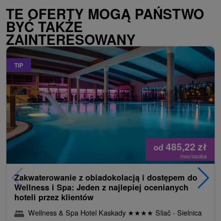
TE OFERTY MOGĄ PAŃSTWO
BYĆ TAKŻE
ZAINTERESOWANY
TIP
485,22
zł
od
/noc/osoba
Zakwaterowanie z obiadokolacją i dostępem do
Wellness i Spa: Jeden z najlepiej ocenianych
hoteli przez klientów
Wellness & Spa Hotel Kaskady
★
★
★
★
Sliač - Sielnica