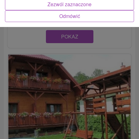
Moderná chalupa situovaná v obci Smrečany v Žiarskej
Zezwól zaznaczone
doline na Liptove. Súčasťou komfortne zariadeného...
Odmówić
POKAZ