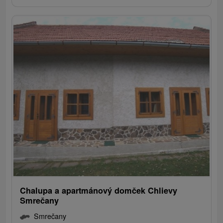
Chalupa a apartmánový domček Chlievy
Smrečany
Smrečany