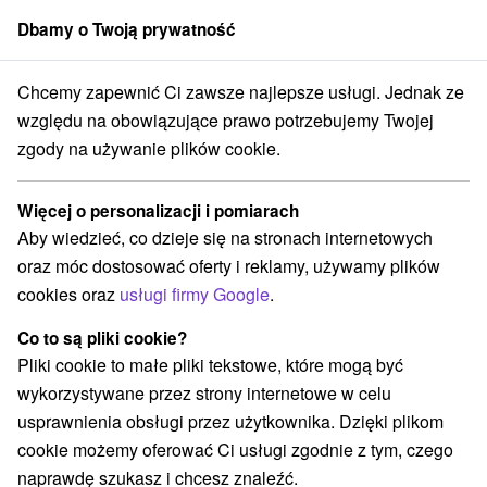
Dbamy o Twoją prywatność
członek grupy
Sorger
Chcemy zapewnić Ci zawsze najlepsze usługi. Jednak ze
Chaty na prenájom
Stredné Slovensko
Žilinský kraj
Smrečany
względu na obowiązujące prawo potrzebujemy Twojej
zgody na używanie plików cookie.
Chaty na prenájom Smrečany
Więcej o personalizacji i pomiarach
Kategorie
Aby wiedzieć, co dzieje się na stronach internetowych
oraz móc dostosować oferty i reklamy, używamy plików
Wszystkie kategorie
Apartmány
(1)
cookies oraz
usługi firmy Google
.
Chaty na prenájom
Drevenice
Penzióny
(5)
(1)
(1)
Priváty
(3)
Co to są pliki cookie?
Pliki cookie to małe pliki tekstowe, które mogą być
wykorzystywane przez strony internetowe w celu
Wybierz lokalizację lub datę
usprawnienia obsługi przez użytkownika. Dzięki plikom
cookie możemy oferować Ci usługi zgodnie z tym, czego
NAJTAŃSZE
NAJDROŻSZE
NA PO
WSZYSTKO
naprawdę szukasz i chcesz znaleźć.