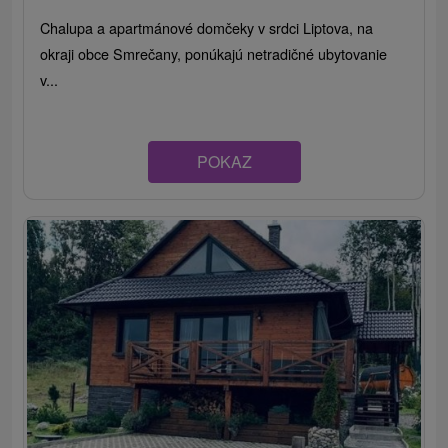
Chalupa a apartmánové domčeky v srdci Liptova, na
okraji obce Smrečany, ponúkajú netradičné ubytovanie
v...
POKAZ