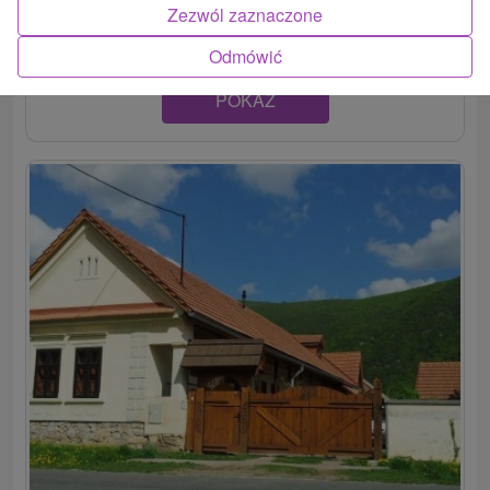
podkrovným...
Zezwól zaznaczone
Odmówić
POKAZ