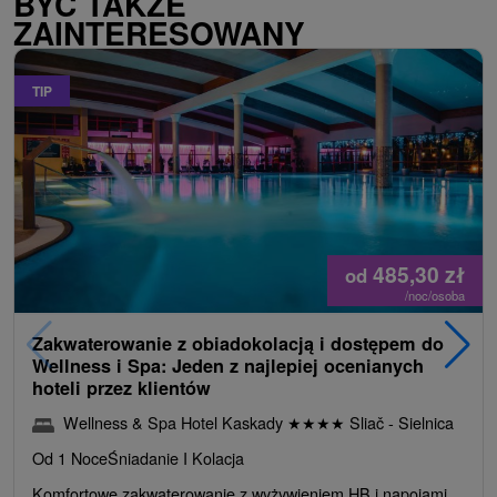
BYĆ TAKŻE
ZAINTERESOWANY
TIP
485,30
zł
od
/noc/osoba
Zakwaterowanie z obiadokolacją i dostępem do
Wellness i Spa: Jeden z najlepiej ocenianych
hoteli przez klientów
Wellness & Spa Hotel Kaskady
★
★
★
★
Sliač - Sielnica
Od 1 Noce
Śniadanie I Kolacja
Komfortowe zakwaterowanie z wyżywieniem HB i napojami.