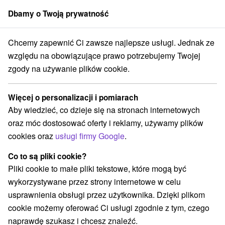
Dbamy o Twoją prywatność
członek grupy
Sorger
Chcemy zapewnić Ci zawsze najlepsze usługi. Jednak ze
Chaty na prenájom
Východné Slovensko
Košický kraj
Slavec
względu na obowiązujące prawo potrzebujemy Twojej
zgody na używanie plików cookie.
Chaty na prenájom Slavec
Więcej o personalizacji i pomiarach
Kategorie
Aby wiedzieć, co dzieje się na stronach internetowych
oraz móc dostosować oferty i reklamy, używamy plików
Wszystkie kategorie
Chaty na prenájom
(2)
cookies oraz
usługi firmy Google
.
Co to są pliki cookie?
Wybierz lokalizację lub datę
Pliki cookie to małe pliki tekstowe, które mogą być
wykorzystywane przez strony internetowe w celu
NAJTAŃSZE
NAJDROŻSZE
NA PO
WSZYSTKO
usprawnienia obsługi przez użytkownika. Dzięki plikom
cookie możemy oferować Ci usługi zgodnie z tym, czego
naprawdę szukasz i chcesz znaleźć.