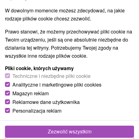
W dowolnym momencie możesz zdecydować, na jakie
rodzaje plików cookie chcesz zezwolić.
Prawo stanowi, że możemy przechowywać pliki cookie na
Twoim urządzeniu, jeśli są one absolutnie niezbędne do
działania tej witryny. Potrzebujemy Twojej zgody na
wszystkie inne rodzaje plików cookie.
Pliki cookie, których używamy
Techniczne i niezbędne pliki cookie
Analityczne i marketingowe pliki cookies
Magazyn reklam
Reklamowe dane użytkownika
Chalupa Ida Slavec
Personalizacja reklam
Slavec
Ubytovanie v pokojnom prostredí obce Slavec v krásnom
Zezwolić wszystkim
prostredí Gemera disponuje dvoma izbami a