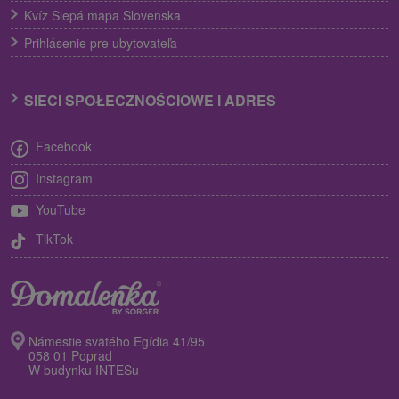
Kvíz Slepá mapa Slovenska
Prihlásenie pre ubytovateľa
SIECI SPOŁECZNOŚCIOWE I ADRES
Facebook
Instagram
YouTube
TikTok
Námestie svätého Egídia 41/95
058 01 Poprad
W budynku INTESu