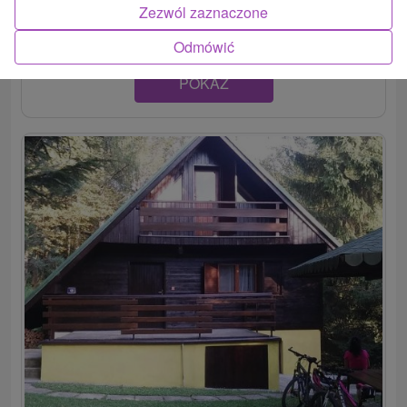
Lesná. Disponuje štyrmi spálňami a obývacou...
Zezwól zaznaczone
Odmówić
POKAZ