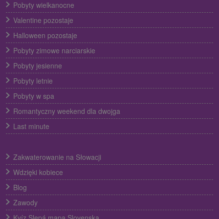
Pobyty wielkanocne
Valentine pozostaje
Halloween pozostaje
Pobyty zimowe narciarskie
Pobyty jesienne
Pobyty letnie
Pobyty w spa
Romantyczny weekend dla dwojga
Last minute
Zakwaterowanie na Słowacji
Wdzięki kobiece
Blog
Zawody
Kvíz Slepá mapa Slovenska