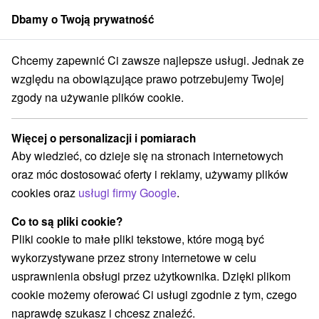
Dbamy o Twoją prywatność
członek grupy
Sorger
Chcemy zapewnić Ci zawsze najlepsze usługi. Jednak ze
ty na prenájom
Stredné Slovensko
Žilinský kraj
Rajecká Lesná
względu na obowiązujące prawo potrzebujemy Twojej
zgody na używanie plików cookie.
Chaty na prenájom Rajecká Lesná
Więcej o personalizacji i pomiarach
Kategorie
Aby wiedzieć, co dzieje się na stronach internetowych
oraz móc dostosować oferty i reklamy, używamy plików
Wszystkie kategorie
Chaty na prenájom
(2)
cookies oraz
usługi firmy Google
.
Penzióny
Priváty
(1)
(1)
Co to są pliki cookie?
Pliki cookie to małe pliki tekstowe, które mogą być
Wybierz lokalizację lub datę
wykorzystywane przez strony internetowe w celu
usprawnienia obsługi przez użytkownika. Dzięki plikom
NAJTAŃSZE
NAJDROŻSZE
NA PO
WSZYSTKO
cookie możemy oferować Ci usługi zgodnie z tym, czego
naprawdę szukasz i chcesz znaleźć.