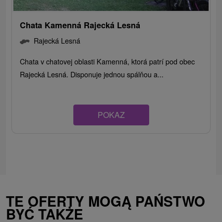
Chata Kamenná Rajecká Lesná
Rajecká Lesná
Chata v chatovej oblasti Kamenná, ktorá patrí pod obec
Rajecká Lesná. Disponuje jednou spálňou a...
POKAZ
TE OFERTY MOGĄ PAŃSTWO
BYĆ TAKŻE