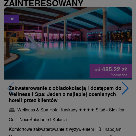
ZAINTERESOWANY
TIP
485,22
zł
od
/noc/osoba
Zakwaterowanie z obiadokolacją i dostępem do
Wellness i Spa: Jeden z najlepiej ocenianych
hoteli przez klientów
Wellness & Spa Hotel Kaskady
★
★
★
★
Sliač - Sielnica
Od 1 Noce
Śniadanie I Kolacja
Komfortowe zakwaterowanie z wyżywieniem HB i napojami.