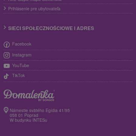
Prihlásenie pre ubytovateľa
SIECI SPOŁECZNOŚCIOWE I ADRES
Facebook
Instagram
YouTube
TikTok
Námestie svätého Egídia 41/95
058 01 Poprad
W budynku INTESu