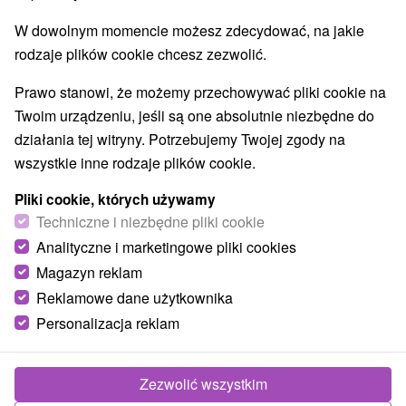
W dowolnym momencie możesz zdecydować, na jakie
rodzaje plików cookie chcesz zezwolić.
Prawo stanowi, że możemy przechowywać pliki cookie na
Twoim urządzeniu, jeśli są one absolutnie niezbędne do
działania tej witryny. Potrzebujemy Twojej zgody na
wszystkie inne rodzaje plików cookie.
Pliki cookie, których używamy
Techniczne i niezbędne pliki cookie
Analityczne i marketingowe pliki cookies
Magazyn reklam
Reklamowe dane użytkownika
Personalizacja reklam
Rajecká chata Rajecká Lesná
Rajecká Lesná
Zezwolić wszystkim
Chata obklopená lesom, vzdialená 4 km od obce Rajecká