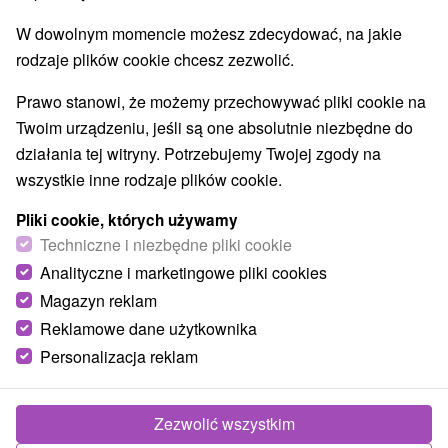
W dowolnym momencie możesz zdecydować, na jakie
rodzaje plików cookie chcesz zezwolić.
Prawo stanowi, że możemy przechowywać pliki cookie na
Twoim urządzeniu, jeśli są one absolutnie niezbędne do
działania tej witryny. Potrzebujemy Twojej zgody na
wszystkie inne rodzaje plików cookie.
Pliki cookie, których używamy
Techniczne i niezbędne pliki cookie
Analityczne i marketingowe pliki cookies
Magazyn reklam
Reklamowe dane użytkownika
Personalizacja reklam
Modrá Chalúpka Podbranč
Podbranč
Zezwolić wszystkim
Útulná chalupa na okraji malebnej obce Podbranč,