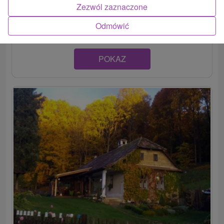
disponuje dvomi pohodlnými spálňami, obývacou
Zezwól zaznaczone
miestnosťou s...
Odmówić
POKAZ