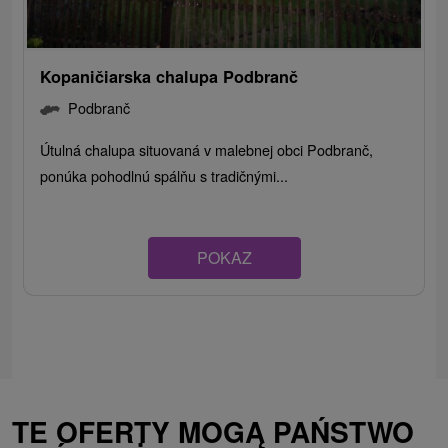
Kopaničiarska chalupa Podbranč
Podbranč
Útulná chalupa situovaná v malebnej obci Podbranč,
ponúka pohodlnú spálňu s tradičnými...
POKAZ
TE OFERTY MOGĄ PAŃSTWO