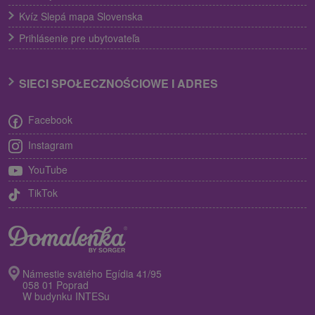
Kvíz Slepá mapa Slovenska
Prihlásenie pre ubytovateľa
SIECI SPOŁECZNOŚCIOWE I ADRES
Facebook
Instagram
YouTube
TikTok
Námestie svätého Egídia 41/95
058 01 Poprad
W budynku INTESu