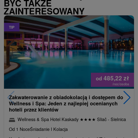
BYĆ TAKŻE
ZAINTERESOWANY
TIP
485,22
zł
od
/noc/osoba
Zakwaterowanie z obiadokolacją i dostępem do
Wellness i Spa: Jeden z najlepiej ocenianych
hoteli przez klientów
Wellness & Spa Hotel Kaskady
★
★
★
★
Sliač - Sielnica
Od 1 Noce
Śniadanie I Kolacja