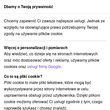
Dbamy o Twoją prywatność
członek grupy
Sorger
Chcemy zapewnić Ci zawsze najlepsze usługi. Jednak ze
Chaty na prenájom
Západné Slovensko
Trnavský kraj
Podbranč
względu na obowiązujące prawo potrzebujemy Twojej
zgody na używanie plików cookie.
Chaty na prenájom Podbranč
Więcej o personalizacji i pomiarach
Kategorie
Aby wiedzieć, co dzieje się na stronach internetowych
oraz móc dostosować oferty i reklamy, używamy plików
Wszystkie kategorie
Apartmány
(1)
cookies oraz
usługi firmy Google
.
Chaty na prenájom
(2)
Co to są pliki cookie?
Pliki cookie to małe pliki tekstowe, które mogą być
Wybierz lokalizację lub datę
wykorzystywane przez strony internetowe w celu
usprawnienia obsługi przez użytkownika. Dzięki plikom
NAJTAŃSZE
NAJDROŻSZE
NA PO
WSZYSTKO
cookie możemy oferować Ci usługi zgodnie z tym, czego
naprawdę szukasz i chcesz znaleźć.