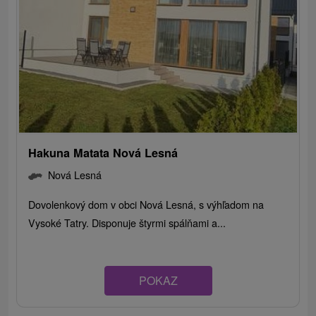
Hakuna Matata Nová Lesná
Nová Lesná
Dovolenkový dom v obci Nová Lesná, s výhľadom na
Vysoké Tatry. Disponuje štyrmi spálňami a...
POKAZ