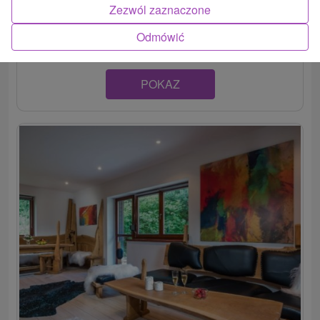
Štýlova chata v nádhernom tatranskom prostredí, v
Zezwól zaznaczone
malebnej obci Nová Lesná, ponúka komfortné...
Odmówić
POKAZ