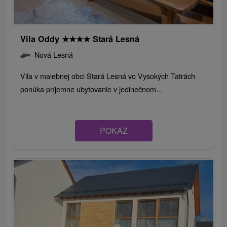
Vila Oddy
★
★
★
★
Stará Lesná
Nová Lesná
Vila v malebnej obci Stará Lesná vo Vysokých Tatrách
ponúka príjemne ubytovanie v jedinečnom...
POKAZ