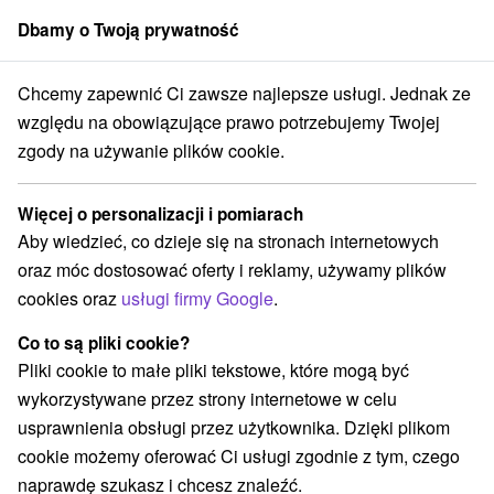
Dbamy o Twoją prywatność
członek grupy
Sorger
Chcemy zapewnić Ci zawsze najlepsze usługi. Jednak ze
y na prenájom
Východné Slovensko
Prešovský kraj
Nová Lesná
względu na obowiązujące prawo potrzebujemy Twojej
zgody na używanie plików cookie.
Chaty na prenájom Nová Lesná
Więcej o personalizacji i pomiarach
Kategorie
Aby wiedzieć, co dzieje się na stronach internetowych
oraz móc dostosować oferty i reklamy, używamy plików
Wszystkie kategorie
Hotele na Slovacji
(1)
cookies oraz
usługi firmy Google
.
Apartmány
Chaty na prenájom
Drevenice
(17)
(3)
(1)
Penzióny
Priváty
(14)
(17)
Co to są pliki cookie?
Pliki cookie to małe pliki tekstowe, które mogą być
wykorzystywane przez strony internetowe w celu
Wybierz lokalizację lub datę
usprawnienia obsługi przez użytkownika. Dzięki plikom
cookie możemy oferować Ci usługi zgodnie z tym, czego
NAJTAŃSZE
NAJDROŻSZE
NA PO
WSZYSTKO
naprawdę szukasz i chcesz znaleźć.