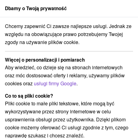
Dbamy o Twoją prywatność
członek grupy
Sorger
Chcemy zapewnić Ci zawsze najlepsze usługi. Jednak ze
renájom
Západné Slovensko
Trenčiansky kraj
Nitrianske Rudno
względu na obowiązujące prawo potrzebujemy Twojej
zgody na używanie plików cookie.
Chaty na prenájom Nitrianske
Rudno
Więcej o personalizacji i pomiarach
Aby wiedzieć, co dzieje się na stronach internetowych
Kategorie
oraz móc dostosować oferty i reklamy, używamy plików
cookies oraz
usługi firmy Google
.
Wszystkie kategorie
Chaty na prenájom
Kempy
(2)
(1)
Penzióny
(1)
Co to są pliki cookie?
Pliki cookie to małe pliki tekstowe, które mogą być
wykorzystywane przez strony internetowe w celu
Wybierz lokalizację lub datę
usprawnienia obsługi przez użytkownika. Dzięki plikom
cookie możemy oferować Ci usługi zgodnie z tym, czego
NAJTAŃSZE
NAJDROŻSZE
NA PO
WSZYSTKO
naprawdę szukasz i chcesz znaleźć.