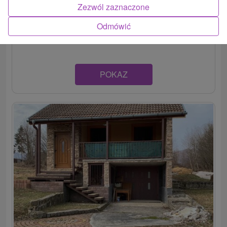
Zezwól zaznaczone
Praktické ubytovanie v pokojnom prostredí obce
Nitrianske Rudno, priamo v blízkosti obľúbenej vodnej
Odmówić
nádrže....
POKAZ