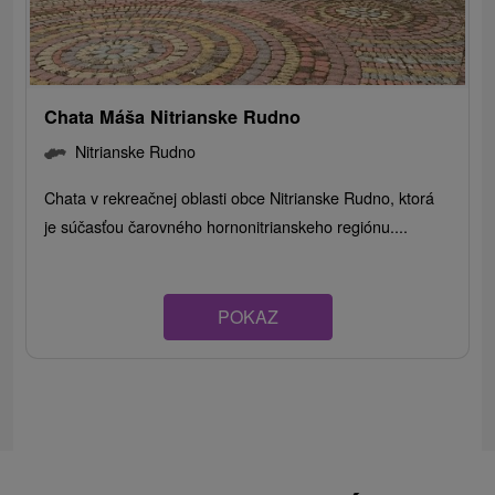
Chata Máša Nitrianske Rudno
Nitrianske Rudno
Chata v rekreačnej oblasti obce Nitrianske Rudno, ktorá
je súčasťou čarovného hornonitrianskeho regiónu....
POKAZ