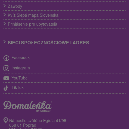
Zawody
Kvíz Slepá mapa Slovenska
Prihlásenie pre ubytovateľa
SIECI SPOŁECZNOŚCIOWE I ADRES
Facebook
Instagram
YouTube
TikTok
Námestie svätého Egídia 41/95
058 01 Poprad