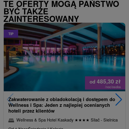
TE OFERTY MOGĄ PAŃSTWO
BYĆ TAKŻE
ZAINTERESOWANY
TIP
485,30
zł
od
/noc/osoba
Zakwaterowanie z obiadokolacją i dostępem do
Wellness i Spa: Jeden z najlepiej ocenianych
hoteli przez klientów
Wellness & Spa Hotel Kaskady
★
★
★
★
Sliač - Sielnica
Od 1 Noce
Śniadanie I Kolacja