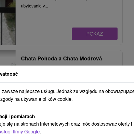
ubytovanie v...
POKAZ
Chata Pohoda a Chata Modrová
Modrová
watność
zawsze najlepsze usługi. Jednak ze względu na obowiązując
Dve útulné chaty v krásnom prostredí Považského
 zgody na używanie plików cookie.
Inovca, v rekreačnej oblasti Modrovskej doliny (v...
acji i pomiarach
eje się na stronach internetowych oraz móc dostosować oferty 
usługi firmy Google
.