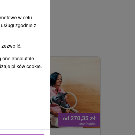
ernetowe w celu
 usługi zgodnie z
 zezwolić.
WANY
ą one absolutnie
dzaje plików cookie.
270,35
zł
od
/noc/osoba