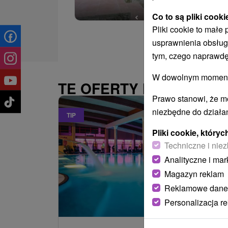
Co to są pliki cooki
Pliki cookie to małe
usprawnienia obsług
tym, czego naprawdę
W dowolnym momencie
TE OFERTY MOGĄ PAŃ
Prawo stanowi, że m
niezbędne do działan
TIP
Pliki cookie, któr
Techniczne i niez
Analityczne i mar
Magazyn reklam
Reklamowe dane
485,30
z
od
Personalizacja r
/noc/oso