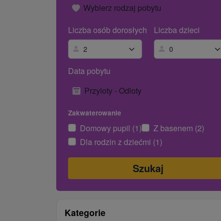
Wybierz rodzaj pobytu
Liczba osób dorosłych
Liczba dzieci
Data pobytu
Przyloty - Odloty
Zakwaterowanie
Domowy pupil (1)
Z basenem (2)
Dla rodzin z dziećmi (1)
Kategorie