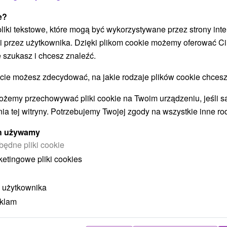
POKAZ
e?
 pliki tekstowe, które mogą być wykorzystywane przez strony int
i przez użytkownika. Dzięki plikom cookie możemy oferować Ci
 szukasz i chcesz znaleźć.
 możesz zdecydować, na jakie rodzaje plików cookie chcesz
STWO BYĆ TAKŻE ZAINTERESO
ożemy przechowywać pliki cookie na Twoim urządzeniu, jeśli s
ia tej witryny. Potrzebujemy Twojej zgody na wszystkie inne ro
ych używamy
będne pliki cookie
ketingowe pliki cookies
 użytkownika
ł
404,77
zł
od
eklam
ba
/noc/osoba