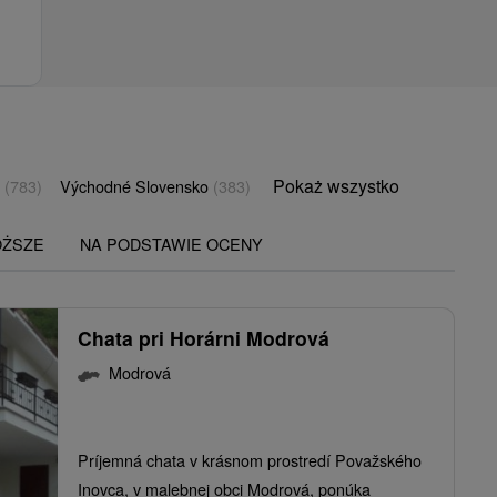
Pokaż wszystko
o
(783)
Východné Slovensko
(383)
OŻSZE
NA PODSTAWIE OCENY
Chata pri Horárni Modrová
Modrová
Príjemná chata v krásnom prostredí Považského
Inovca, v malebnej obci Modrová, ponúka