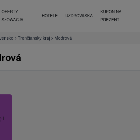
OFERTY
KUPON NA
HOTELE
UZDROWISKA
SŁOWACJA
PREZENT
vensko
Trenčiansky kraj
Modrová
drová
ę lub nazwę hotelu.