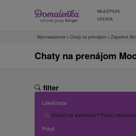
NAJLEPSZA
OFERTA
członek grupy
Sorger
Wprowadzenie
Chaty na prenájom
Západné Slo
Chaty na prenájom Mo
filter
Lokalizacja
Dokąd się wybierasz? Podaj lokalizacj
Pobyt