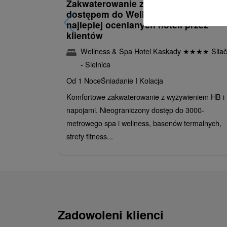
Zakwaterowanie z obiadokolacją i
dostępem do Wellness i Spa: Jeden 
najlepiej ocenianych hoteli przez
klientów
Wellness & Spa Hotel Kaskady
★
★
★
★
Sliač
- Sielnica
Od 1 Noce
Śniadanie I Kolacja
Komfortowe zakwaterowanie z wyżywieniem HB i
napojami. Nieograniczony dostęp do 3000-
metrowego spa i wellness, basenów termalnych,
strefy fitness...
Zadowoleni klienci