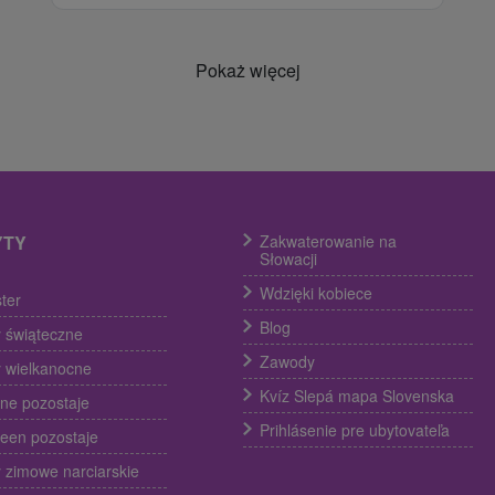
Pokaż więcej
YTY
Zakwaterowanie na
Słowacji
Wdzięki kobiece
ter
Blog
 świąteczne
Zawody
 wielkanocne
Kvíz Slepá mapa Slovenska
ine pozostaje
Prihlásenie pre ubytovateľa
een pozostaje
 zimowe narciarskie