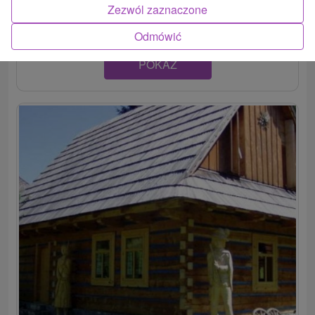
obkolesená malebnou prírodou, je...
Zezwól zaznaczone
Odmówić
POKAZ