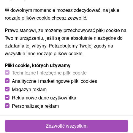
W dowolnym momencie możesz zdecydować, na jakie
rodzaje plików cookie chcesz zezwolić.
Prawo stanowi, że możemy przechowywać pliki cookie na
Twoim urządzeniu, jeśli są one absolutnie niezbędne do
działania tej witryny. Potrzebujemy Twojej zgody na
wszystkie inne rodzaje plików cookie.
Pliki cookie, których używamy
Techniczne i niezbędne pliki cookie
Analityczne i marketingowe pliki cookies
Magazyn reklam
Reklamowe dane użytkownika
Personalizacja reklam
Chata Frankovky Malá Franková
Malá Franková
Zezwolić wszystkim
V obci Malá Franková, ktorá je zo všetkých strán