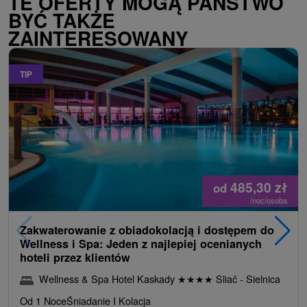
TE OFERTY MOGĄ PAŃSTWO
BYĆ TAKŻE
ZAINTERESOWANY
TIP
485,30
zł
od
/noc/osoba
Zakwaterowanie z obiadokolacją i dostępem do
Wellness i Spa: Jeden z najlepiej ocenianych
hoteli przez klientów
Wellness & Spa Hotel Kaskady
★
★
★
★
Sliač - Sielnica
Od 1 Noce
Śniadanie I Kolacja