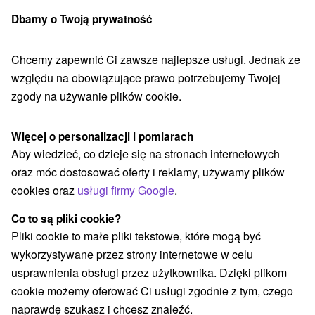
Dbamy o Twoją prywatność
członek grupy
Sorger
Chcemy zapewnić Ci zawsze najlepsze usługi. Jednak ze
a prenájom
Východné Slovensko
Prešovský kraj
Malá Franková
względu na obowiązujące prawo potrzebujemy Twojej
zgody na używanie plików cookie.
Chaty na prenájom Malá Franková
Więcej o personalizacji i pomiarach
Kategorie
Aby wiedzieć, co dzieje się na stronach internetowych
oraz móc dostosować oferty i reklamy, używamy plików
Wszystkie kategorie
Chaty na prenájom
(2)
cookies oraz
usługi firmy Google
.
Drevenice
(3)
Co to są pliki cookie?
Pliki cookie to małe pliki tekstowe, które mogą być
Wybierz lokalizację lub datę
wykorzystywane przez strony internetowe w celu
usprawnienia obsługi przez użytkownika. Dzięki plikom
NAJTAŃSZE
NAJDROŻSZE
NA PO
WSZYSTKO
cookie możemy oferować Ci usługi zgodnie z tym, czego
naprawdę szukasz i chcesz znaleźć.