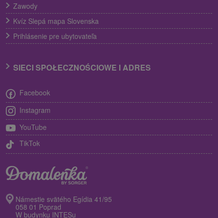
Zawody
Kvíz Slepá mapa Slovenska
Prihlásenie pre ubytovateľa
SIECI SPOŁECZNOŚCIOWE I ADRES
Facebook
Instagram
YouTube
TikTok
Námestie svätého Egídia 41/95
058 01 Poprad
W budynku INTESu