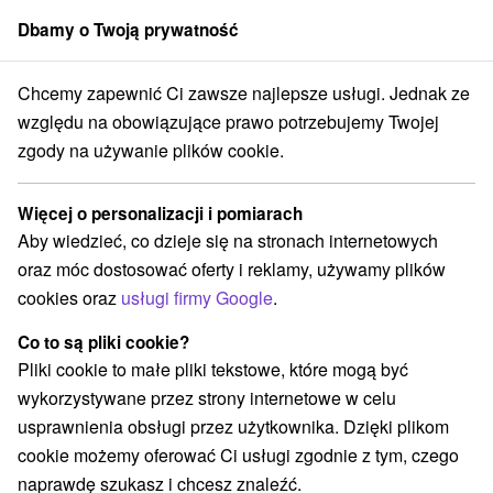
Dbamy o Twoją prywatność
członek grupy
Sorger
Chcemy zapewnić Ci zawsze najlepsze usługi. Jednak ze
Chaty na prenájom
Východné Slovensko
Prešovský kraj
Lúčka
względu na obowiązujące prawo potrzebujemy Twojej
zgody na używanie plików cookie.
Chaty na prenájom Lúčka
Więcej o personalizacji i pomiarach
Kategorie
Aby wiedzieć, co dzieje się na stronach internetowych
oraz móc dostosować oferty i reklamy, używamy plików
Wszystkie kategorie
Drevenice
(1)
cookies oraz
usługi firmy Google
.
Co to są pliki cookie?
Wybierz lokalizację lub datę
Pliki cookie to małe pliki tekstowe, które mogą być
wykorzystywane przez strony internetowe w celu
NAJTAŃSZE
NAJDROŻSZE
NA PO
WSZYSTKO
usprawnienia obsługi przez użytkownika. Dzięki plikom
cookie możemy oferować Ci usługi zgodnie z tym, czego
naprawdę szukasz i chcesz znaleźć.