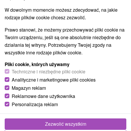
W dowolnym momencie możesz zdecydować, na jakie
rodzaje plików cookie chcesz zezwolić.
Prawo stanowi, że możemy przechowywać pliki cookie na
TE OFERTY MOGĄ PAŃSTWO
Twoim urządzeniu, jeśli są one absolutnie niezbędne do
BYĆ TAKŻE
działania tej witryny. Potrzebujemy Twojej zgody na
ZAINTERESOWANY
wszystkie inne rodzaje plików cookie.
Pliki cookie, których używamy
TIP
Techniczne i niezbędne pliki cookie
Analityczne i marketingowe pliki cookies
Magazyn reklam
Reklamowe dane użytkownika
Personalizacja reklam
485,22
zł
od
/noc/osoba
Zezwolić wszystkim
Zakwaterowanie z obiadokolacją i dostępem do