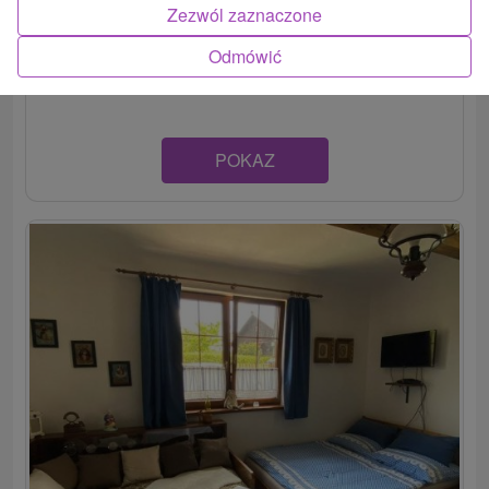
Zezwól zaznaczone
Komfortne vybavené chatky Patrícia sú súčasťou
malebnej obce Liptovský Michal. Hostia sa môžu
Odmówić
ubytovať...
POKAZ