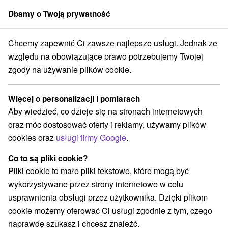
Dbamy o Twoją prywatność
członek grupy
Sorger
Chcemy zapewnić Ci zawsze najlepsze usługi. Jednak ze
y na prenájom
Stredné Slovensko
Žilinský kraj
Liptovský Michal
względu na obowiązujące prawo potrzebujemy Twojej
zgody na używanie plików cookie.
Chaty na prenájom Liptovský
Michal
Więcej o personalizacji i pomiarach
Aby wiedzieć, co dzieje się na stronach internetowych
Kategorie
oraz móc dostosować oferty i reklamy, używamy plików
cookies oraz
usługi firmy Google
.
Wszystkie kategorie
Apartmány
(4)
Chaty na prenájom
Drevenice
(3)
(1)
Co to są pliki cookie?
Pliki cookie to małe pliki tekstowe, które mogą być
wykorzystywane przez strony internetowe w celu
Wybierz lokalizację lub datę
usprawnienia obsługi przez użytkownika. Dzięki plikom
cookie możemy oferować Ci usługi zgodnie z tym, czego
NAJTAŃSZE
NAJDROŻSZE
NA PO
WSZYSTKO
naprawdę szukasz i chcesz znaleźć.