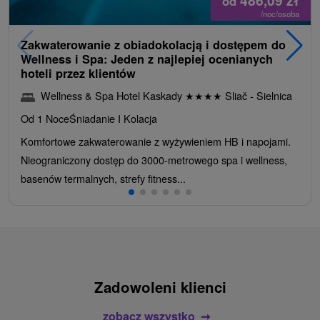
486,09
zł
od
/noc/osoba
Zakwaterowanie z obiadokolacją i dostępem do
Wellness i Spa: Jeden z najlepiej ocenianych
hoteli przez klientów
Wellness & Spa Hotel Kaskady
★
★
★
★
Sliač - Sielnica
Od 1 Noce
Śniadanie I Kolacja
Komfortowe zakwaterowanie z wyżywieniem HB i napojami.
Nieograniczony dostęp do 3000-metrowego spa i wellness,
basenów termalnych, strefy fitness...
Zadowoleni klienci
zobacz wszystko