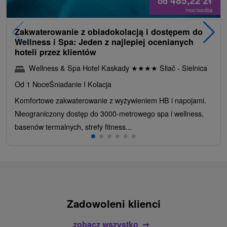
485,22
zł
od
/noc/osoba
Zakwaterowanie z obiadokolacją i dostępem do
Wellness i Spa: Jeden z najlepiej ocenianych
hoteli przez klientów
Wellness & Spa Hotel Kaskady
★
★
★
★
Sliač - Sielnica
Od 1 Noce
Śniadanie I Kolacja
Komfortowe zakwaterowanie z wyżywieniem HB i napojami.
Nieograniczony dostęp do 3000-metrowego spa i wellness,
basenów termalnych, strefy fitness...
Zadowoleni klienci
zobacz wszystko