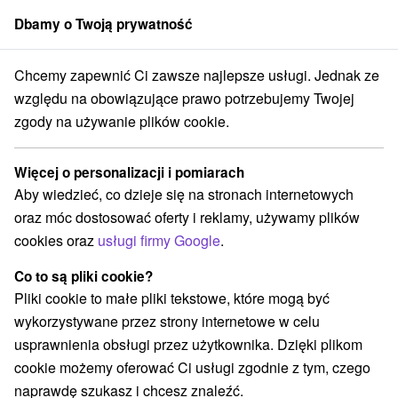
Dbamy o Twoją prywatność
członek grupy
Sorger
Chcemy zapewnić Ci zawsze najlepsze usługi. Jednak ze
 na prenájom
Stredné Slovensko
Žilinský kraj
Liptovská Kokava
względu na obowiązujące prawo potrzebujemy Twojej
zgody na używanie plików cookie.
Chaty na prenájom Liptovská
Kokava
Więcej o personalizacji i pomiarach
Aby wiedzieć, co dzieje się na stronach internetowych
Kategorie
oraz móc dostosować oferty i reklamy, używamy plików
cookies oraz
usługi firmy Google
.
Wszystkie kategorie
Apartmány
(3)
Chaty na prenájom
Drevenice
Penzióny
(3)
(4)
(1)
Co to są pliki cookie?
Pliki cookie to małe pliki tekstowe, które mogą być
wykorzystywane przez strony internetowe w celu
Wybierz lokalizację lub datę
usprawnienia obsługi przez użytkownika. Dzięki plikom
cookie możemy oferować Ci usługi zgodnie z tym, czego
NAJTAŃSZE
NAJDROŻSZE
NA PO
WSZYSTKO
naprawdę szukasz i chcesz znaleźć.