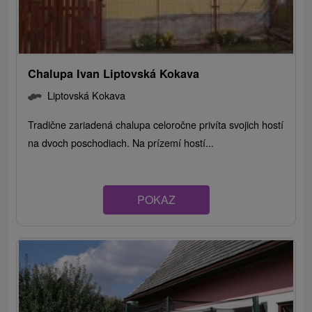
Chalupa Ivan Liptovská Kokava
Liptovská Kokava
Tradične zariadená chalupa celoročne privíta svojich hostí
na dvoch poschodiach. Na prízemí hostí...
POKAZ