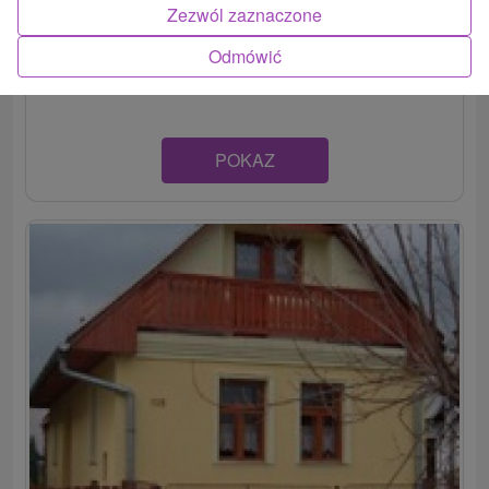
Zezwól zaznaczone
Komfortná chatka Baranček situovaná v malebnej
dedinke Liptovská Kokava poskytuje celoročné
Odmówić
ubytovanie v jej moderne...
POKAZ