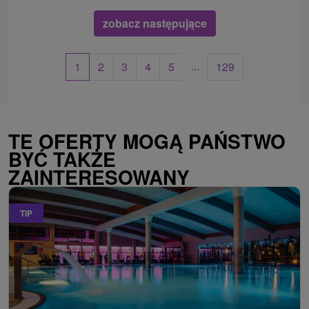
zobacz następujące
...
1
2
3
4
5
129
TE OFERTY MOGĄ PAŃSTWO
BYĆ TAKŻE
ZAINTERESOWANY
TIP