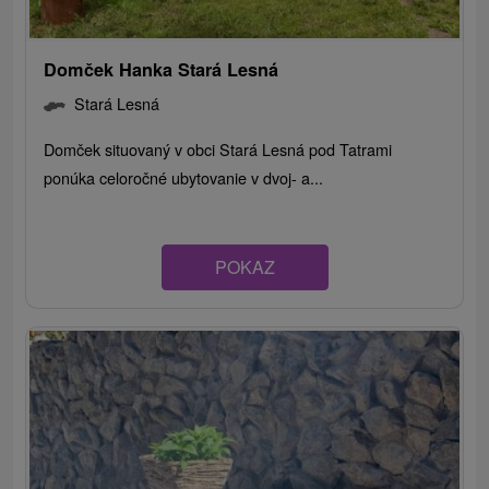
Domček Hanka Stará Lesná
Stará Lesná
Domček situovaný v obci Stará Lesná pod Tatrami
ponúka celoročné ubytovanie v dvoj- a...
POKAZ