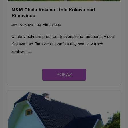
M&M Chata Kokava Línia Kokava nad
Rimavicou
Kokava nad Rimavicou
Chata v peknom prostredí Slovenského rudohoria, v obci
Kokava nad Rimavicou, ponúka ubytovanie v troch
spálňach,...
POKAZ