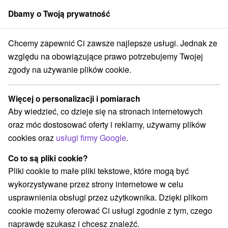
Dbamy o Twoją prywatność
członek grupy
Sorger
Chcemy zapewnić Ci zawsze najlepsze usługi. Jednak ze
Chaty na prenájom
względu na obowiązujące prawo potrzebujemy Twojej
zgody na używanie plików cookie.
Chaty na prenájom
Więcej o personalizacji i pomiarach
Kategorie
Aby wiedzieć, co dzieje się na stronach internetowych
oraz móc dostosować oferty i reklamy, używamy plików
Wszystkie kategorie
Hotele na Slovacji
(277)
cookies oraz
usługi firmy Google
.
Apartmány
Chaty na prenájom
(846)
(1284)
Drevenice
Kempy
Motely
(705)
(12)
(4)
Co to są pliki cookie?
Penzióny
Priváty
Ubytovne
(674)
(315)
(101)
Pliki cookie to małe pliki tekstowe, które mogą być
wykorzystywane przez strony internetowe w celu
usprawnienia obsługi przez użytkownika. Dzięki plikom
Wybierz lokalizację lub datę
cookie możemy oferować Ci usługi zgodnie z tym, czego
naprawdę szukasz i chcesz znaleźć.