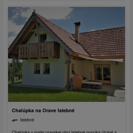
Chalúpka na Orave Istebné
Istebné
Chalúpka v malej oravskej obci Istebné ponúka útulné a