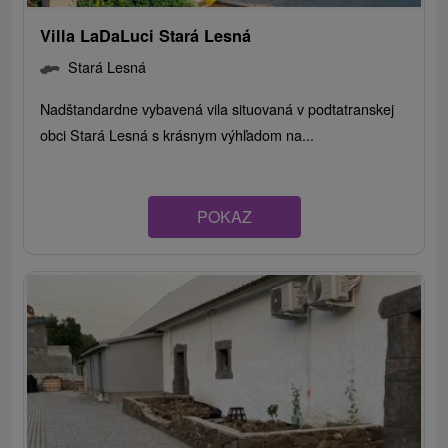
Villa LaDaLuci Stará Lesná
Stará Lesná
Nadštandardne vybavená vila situovaná v podtatranskej
obci Stará Lesná s krásnym výhľadom na...
POKAZ