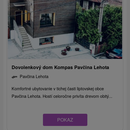
Dovolenkový dom Kompas Pavčina Lehota
Pavčina Lehota
Komfortné ubytovanie v tichej časti liptovskej obce
Pavčina Lehota. Hostí celoročne privíta drevom obitý...
POKAZ