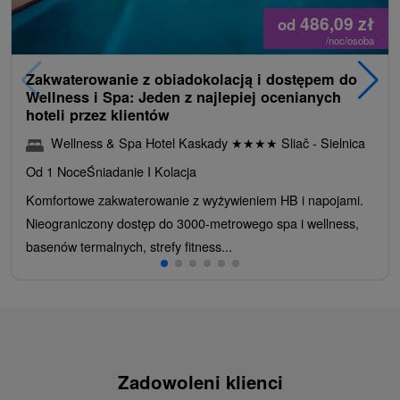
486,09
zł
od
/noc/osoba
Zakwaterowanie z obiadokolacją i dostępem do
Wellness i Spa: Jeden z najlepiej ocenianych
hoteli przez klientów
Wellness & Spa Hotel Kaskady
★
★
★
★
Sliač - Sielnica
Od 1 Noce
Śniadanie I Kolacja
Komfortowe zakwaterowanie z wyżywieniem HB i napojami.
Nieograniczony dostęp do 3000-metrowego spa i wellness,
basenów termalnych, strefy fitness...
Zadowoleni klienci