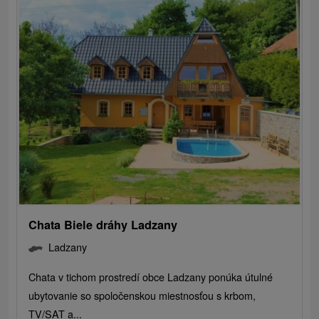
Chata Biele dráhy Ladzany
Ladzany
Chata v tichom prostredí obce Ladzany ponúka útulné
ubytovanie so spoločenskou miestnosťou s krbom,
TV/SAT a...