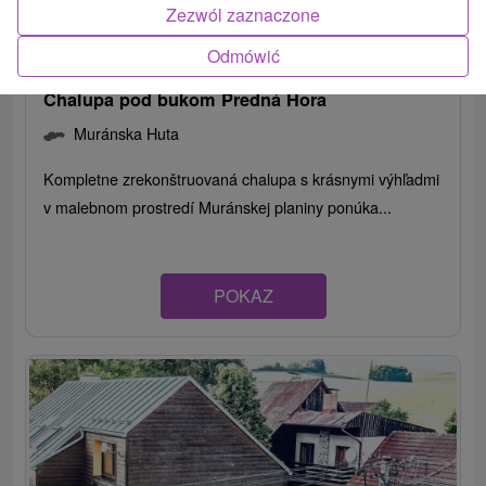
Zezwól zaznaczone
Odmówić
Chalupa pod bukom Predná Hora
Muránska Huta
Kompletne zrekonštruovaná chalupa s krásnymi výhľadmi
v malebnom prostredí Muránskej planiny ponúka...
POKAZ