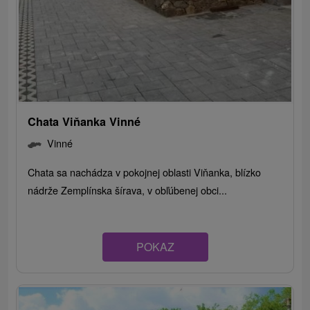
Chata Viňanka Vinné
Vinné
Chata sa nachádza v pokojnej oblasti Viňanka, blízko
nádrže Zemplínska šírava, v obľúbenej obci...
POKAZ