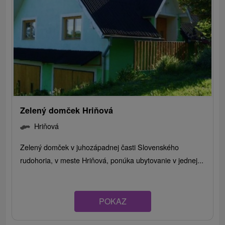
Zelený domček Hriňová
Hriňová
Zelený domček v juhozápadnej časti Slovenského
rudohoria, v meste Hriňová, ponúka ubytovanie v jednej...
POKAZ