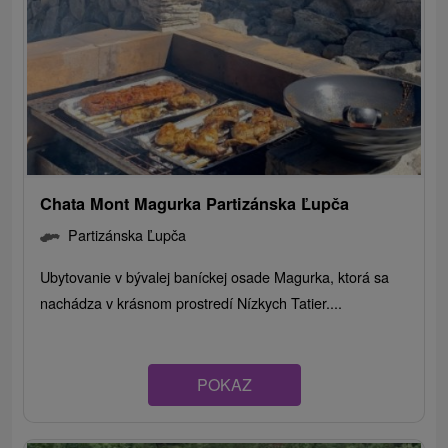
Chata Mont Magurka Partizánska Ľupča
Partizánska Ľupča
Ubytovanie v bývalej baníckej osade Magurka, ktorá sa
nachádza v krásnom prostredí Nízkych Tatier....
POKAZ