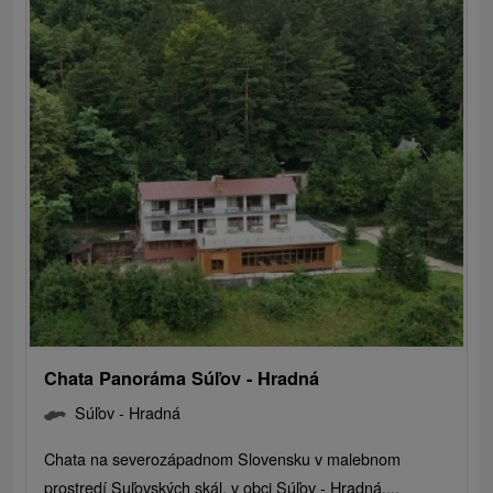
Chata Panoráma Súľov - Hradná
Súľov - Hradná
Chata na severozápadnom Slovensku v malebnom
prostredí Suľovských skál, v obci Súľov - Hradná....