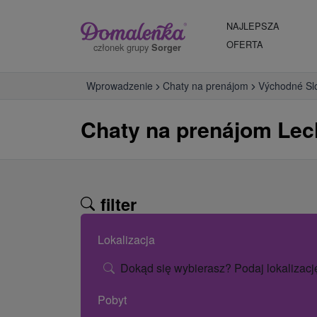
NAJLEPSZA
OFERTA
członek grupy
Sorger
Wprowadzenie
Chaty na prenájom
Východné Sl
Chaty na prenájom Lec
filter
Lokalizacja
Dokąd się wybierasz? Podaj lokalizacj
Pobyt