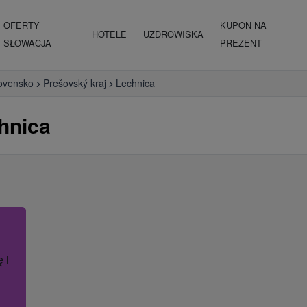
OFERTY
KUPON NA
HOTELE
UZDROWISKA
SŁOWACJA
PREZENT
ovensko
Prešovský kraj
Lechnica
hnica
ę lub nazwę hotelu.