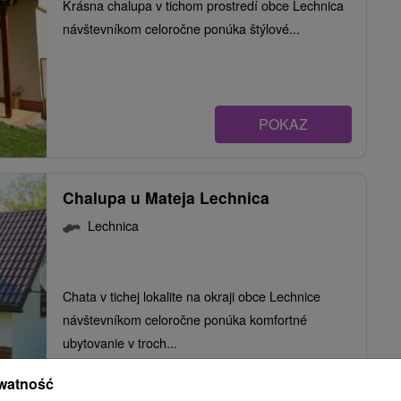
Krásna chalupa v tichom prostredí obce Lechnica
návštevníkom celoročne ponúka štýlové...
POKAZ
Chalupa u Mateja Lechnica
Lechnica
Chata v tichej lokalite na okraji obce Lechnice
návštevníkom celoročne ponúka komfortné
ubytovanie v troch...
watność