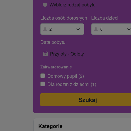
Wybierz rodzaj pobytu
Liczba osób dorosłych
Liczba dzieci
Data pobytu
Przyloty - Odloty
Zakwaterowanie
Domowy pupil (2)
Dla rodzin z dziećmi (1)
Kategorie