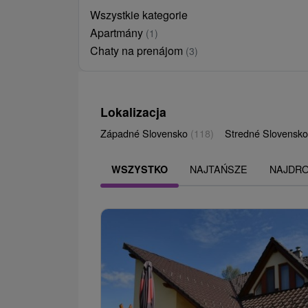
Wszystkie kategorie
Apartmány
(1)
Chaty na prenájom
(3)
Lokalizacja
Západné Slovensko
(118)
Stredné Slovensk
NAJTAŃSZE
NAJDR
WSZYSTKO