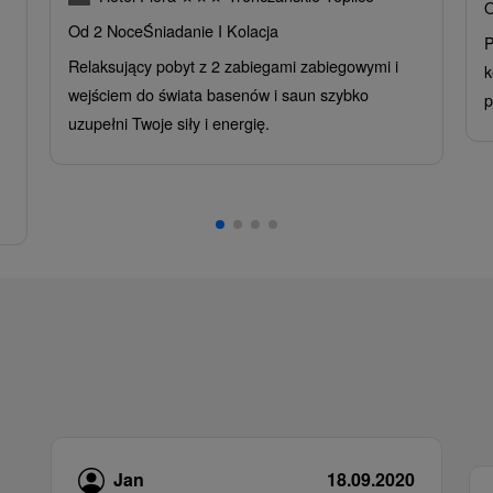
O
Od 2 Noce
Śniadanie I Kolacja
P
Relaksujący pobyt z 2 zabiegami zabiegowymi i
k
wejściem do świata basenów i saun szybko
p
uzupełni Twoje siły i energię.
Jan
18.09.2020