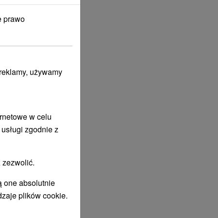
e prawo
i reklamy, używamy
ernetowe w celu
 usługi zgodnie z
 zezwolić.
ą one absolutnie
dzaje plików cookie.