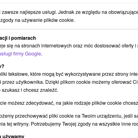
POKAZ
zawsze najlepsze usługi. Jednak ze względu na obowiązując
 zgody na używanie plików cookie.
Chalupa Anna Lechnica
acji i pomiarach
Lechnica
eje się na stronach internetowych oraz móc dostosować oferty 
usługi firmy Google
.
e?
Chalupa v nádhernom prostredí Pieninského
 pliki tekstowe, które mogą być wykorzystywane przez strony int
národného parku, v obci Lechnica, ponúka
i przez użytkownika. Dzięki plikom cookie możemy oferować Ci
útulné...
 szukasz i chcesz znaleźć.
 możesz zdecydować, na jakie rodzaje plików cookie chcesz
POKAZ
ożemy przechowywać pliki cookie na Twoim urządzeniu, jeśli s
ia tej witryny. Potrzebujemy Twojej zgody na wszystkie inne ro
ych używamy