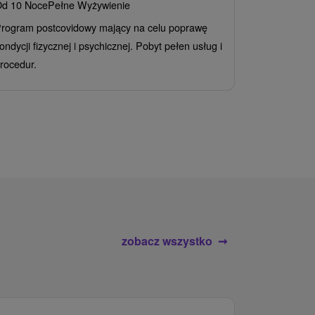
d 10 Noce
Pełne Wyżywienie
Grand 
rogram postcovidowy mający na celu poprawę
Od 2 Noce
A
ondycji fizycznej i psychicznej. Pobyt pełen usług i
Ciesz się z
rocedur.
wrażeń poby
atrakcje wod
zobacz wszystko