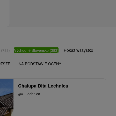
Pokaż wszystko
o
(783)
Východné Slovensko
(383)
OŻSZE
NA PODSTAWIE OCENY
Chalupa Dita Lechnica
Lechnica