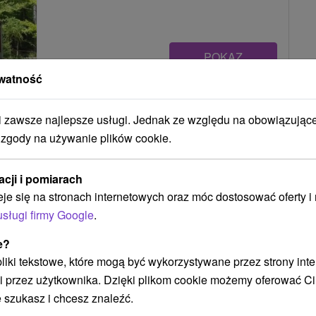
POKAZ
watność
Chata na Čertove Lazy pod Makytou
zawsze najlepsze usługi. Jednak ze względu na obowiązując
Lazy pod Makytou
 zgody na używanie plików cookie.
acji i pomiarach
Chata situovaná v oblasti Čertov, v malebnej obci
eje się na stronach internetowych oraz móc dostosować oferty 
Lazy pod Makytou, ponúka ubytovanie v troch
usługi firmy Google
.
pohodlných spálňach....
e?
 pliki tekstowe, które mogą być wykorzystywane przez strony int
i przez użytkownika. Dzięki plikom cookie możemy oferować Ci
POKAZ
 szukasz i chcesz znaleźć.