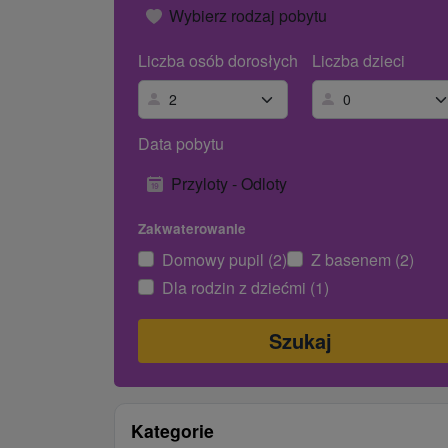
Wybierz rodzaj pobytu
Liczba osób dorosłych
Liczba dzieci
Data pobytu
Przyloty - Odloty
Zakwaterowanie
Domowy pupil (2)
Z basenem (2)
Dla rodzin z dziećmi (1)
Kategorie