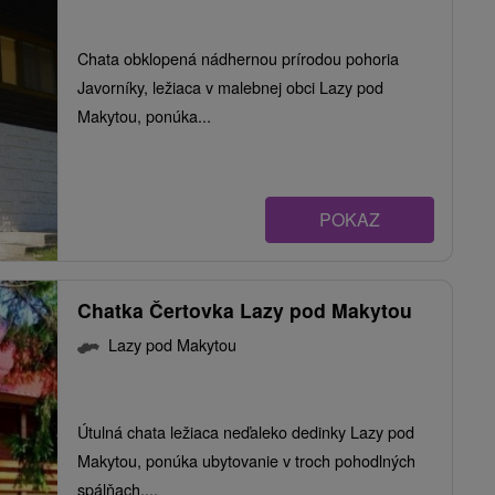
Chata obklopená nádhernou prírodou pohoria
Javorníky, ležiaca v malebnej obci Lazy pod
Makytou, ponúka...
POKAZ
Chatka Čertovka Lazy pod Makytou
Lazy pod Makytou
Útulná chata ležiaca neďaleko dedinky Lazy pod
Makytou, ponúka ubytovanie v troch pohodlných
spálňach....