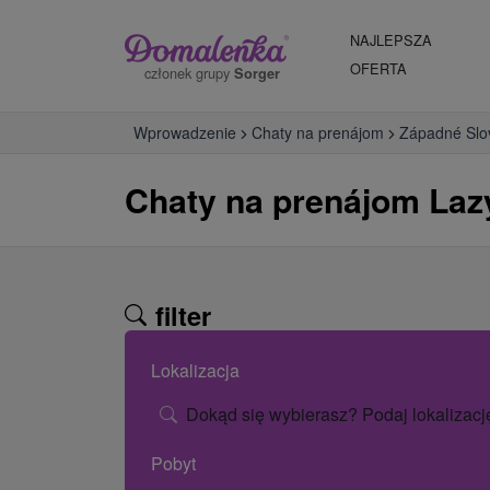
NAJLEPSZA
OFERTA
członek grupy
Sorger
Wprowadzenie
Chaty na prenájom
Západné Slo
Chaty na prenájom Laz
filter
Lokalizacja
Dokąd się wybierasz? Podaj lokalizacj
Pobyt