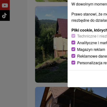
W dowolnym momencie
Prawo stanowi, że m
niezbędne do działan
Pliki cookie, któr
Techniczne i niez
Analityczne i mar
Magazyn reklam
Reklamowe dane
Personalizacja r