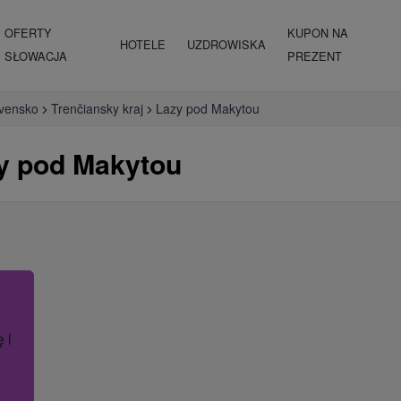
OFERTY
KUPON NA
HOTELE
UZDROWISKA
SŁOWACJA
PREZENT
vensko
Trenčiansky kraj
Lazy pod Makytou
y pod Makytou
ę lub nazwę hotelu.