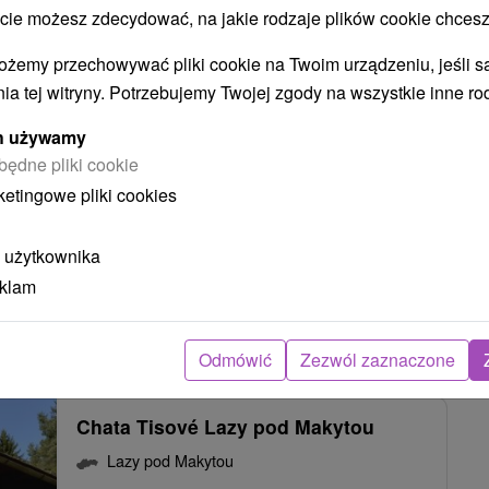
 możesz zdecydować, na jakie rodzaje plików cookie chcesz
Chata Čertov Lamže Lazy pod
ożemy przechowywać pliki cookie na Twoim urządzeniu, jeśli s
Makytou
ia tej witryny. Potrzebujemy Twojej zgody na wszystkie inne ro
Lazy pod Makytou
ych używamy
będne pliki cookie
Pekná chata sa nachádza v krásnej prírode
ketingowe pliki cookies
Javorníkov, v rekreačnej oblasti Čertov, ktorá patrí
k...
 użytkownika
eklam
POKAZ
Odmówić
Zezwól zaznaczone
Chata Tisové Lazy pod Makytou
Lazy pod Makytou