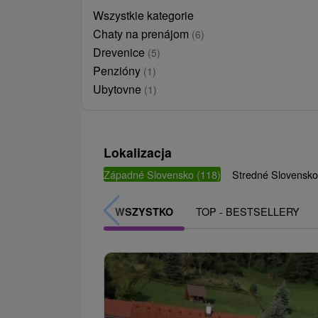
Wszystkie kategorie
Chaty na prenájom
(6)
Drevenice
(5)
Penzióny
(1)
Ubytovne
(1)
Lokalizacja
Západné Slovensko
(118)
Stredné Slovensk
TOP - BESTSELLERY
WSZYSTKO