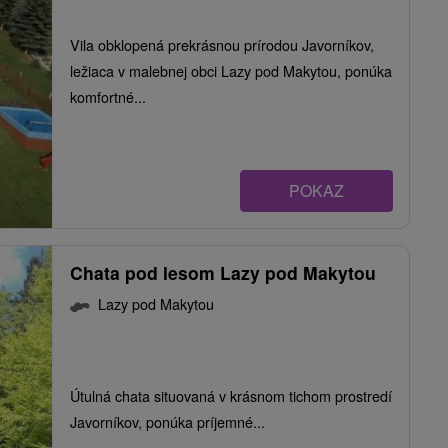
Vila obklopená prekrásnou prírodou Javorníkov,
ležiaca v malebnej obci Lazy pod Makytou, ponúka
komfortné...
POKAZ
Chata pod lesom Lazy pod Makytou
Lazy pod Makytou
Útulná chata situovaná v krásnom tichom prostredí
Javorníkov, ponúka príjemné...