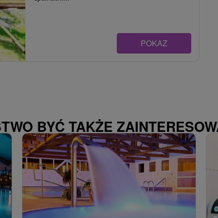
POKAZ
STWO BYĆ TAKŻE ZAINTERESO