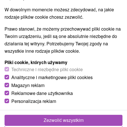
W dowolnym momencie możesz zdecydować, na jakie
rodzaje plików cookie chcesz zezwolić.
Prawo stanowi, że możemy przechowywać pliki cookie na
Twoim urządzeniu, jeśli są one absolutnie niezbędne do
działania tej witryny. Potrzebujemy Twojej zgody na
wszystkie inne rodzaje plików cookie.
Pliki cookie, których używamy
Techniczne i niezbędne pliki cookie
Analityczne i marketingowe pliki cookies
Magazyn reklam
Reklamowe dane użytkownika
Villa Q Kyjov
Personalizacja reklam
Kyjov
Chalupa v tichom prostredí obce Kyjov ponúka príjemné
Zezwolić wszystkim
ubytovanie, obývaciu miestnosť s TV, posedením a...