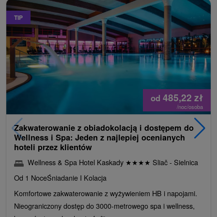
TIP
485,22
zł
od
/noc/osoba
Zakwaterowanie z obiadokolacją i dostępem do
Wellness i Spa: Jeden z najlepiej ocenianych
hoteli przez klientów
Wellness & Spa Hotel Kaskady
★
★
★
★
Sliač - Sielnica
Od 1 Noce
Śniadanie I Kolacja
Komfortowe zakwaterowanie z wyżywieniem HB i napojami.
Nieograniczony dostęp do 3000-metrowego spa i wellness,