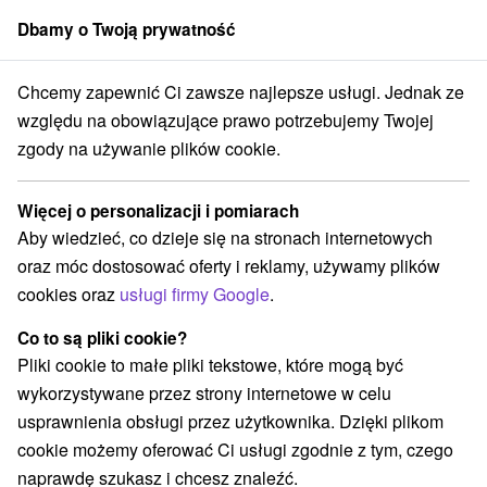
Dbamy o Twoją prywatność
członek grupy
Sorger
Chcemy zapewnić Ci zawsze najlepsze usługi. Jednak ze
Chaty na prenájom
Východné Slovensko
Prešovský kraj
Kyjov
względu na obowiązujące prawo potrzebujemy Twojej
zgody na używanie plików cookie.
Chaty na prenájom Kyjov
Więcej o personalizacji i pomiarach
Kategorie
Aby wiedzieć, co dzieje się na stronach internetowych
oraz móc dostosować oferty i reklamy, używamy plików
Wszystkie kategorie
Chaty na prenájom
(2)
cookies oraz
usługi firmy Google
.
Co to są pliki cookie?
Wybierz lokalizację lub datę
Pliki cookie to małe pliki tekstowe, które mogą być
wykorzystywane przez strony internetowe w celu
NAJTAŃSZE
NAJDROŻSZE
NA PO
WSZYSTKO
usprawnienia obsługi przez użytkownika. Dzięki plikom
cookie możemy oferować Ci usługi zgodnie z tym, czego
naprawdę szukasz i chcesz znaleźć.