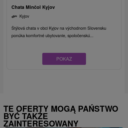
Chata Minčol Kyjov
Kyjov
Štýlová chata v obci Kyjov na východnom Slovensku
ponúka komfortné ubytovanie, spoločenskú...
POKAZ
TE OFERTY MOGĄ PAŃSTWO
BYĆ TAKŻE
ZAINTERESOWANY