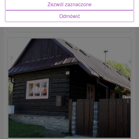
Zezwól zaznaczone
Odmówić
POKAZ