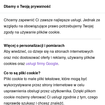
Dbamy o Twoją prywatność
członek grupy
Sorger
Chcemy zapewnić Ci zawsze najlepsze usługi. Jednak ze
Stredné Slovensko
Banskobystrický kraj
Kokava nad Rimavicou
względu na obowiązujące prawo potrzebujemy Twojej
zgody na używanie plików cookie.
Chaty na prenájom Kokava nad
Rimavicou
Więcej o personalizacji i pomiarach
Aby wiedzieć, co dzieje się na stronach internetowych
Kategorie
oraz móc dostosować oferty i reklamy, używamy plików
cookies oraz
usługi firmy Google
.
Wszystkie kategorie
Chaty na prenájom
(2)
Drevenice
Penzióny
(1)
(1)
Co to są pliki cookie?
Pliki cookie to małe pliki tekstowe, które mogą być
wykorzystywane przez strony internetowe w celu
Wybierz lokalizację lub datę
usprawnienia obsługi przez użytkownika. Dzięki plikom
cookie możemy oferować Ci usługi zgodnie z tym, czego
NAJTAŃSZE
NAJDROŻSZE
NA PO
WSZYSTKO
naprawdę szukasz i chcesz znaleźć.