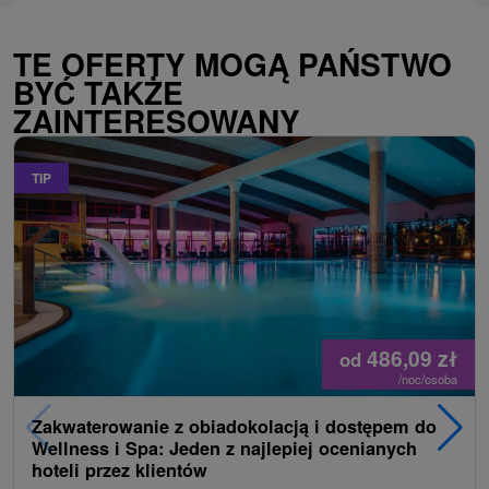
TE OFERTY MOGĄ PAŃSTWO
BYĆ TAKŻE
ZAINTERESOWANY
TIP
486,09
zł
od
/noc/osoba
Zakwaterowanie z obiadokolacją i dostępem do
Wellness i Spa: Jeden z najlepiej ocenianych
hoteli przez klientów