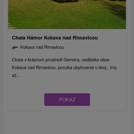
Chata Hámor Kokava nad Rimavicou
Kokava nad Rimavicou
Chata v krásnom prostredí Gemera, neďaleko obce
Kokava nad Rimavicou, ponúka ubytovanie v dvoj-, troj-
až...
POKAZ