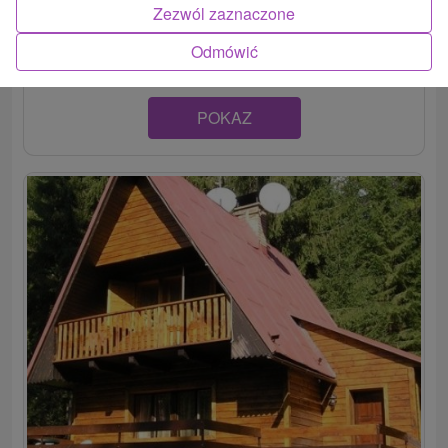
Jakubovany. Disponuje dvomi spálňami a spoločenskou
Zezwól zaznaczone
miestnosťou, kde možno...
Odmówić
POKAZ