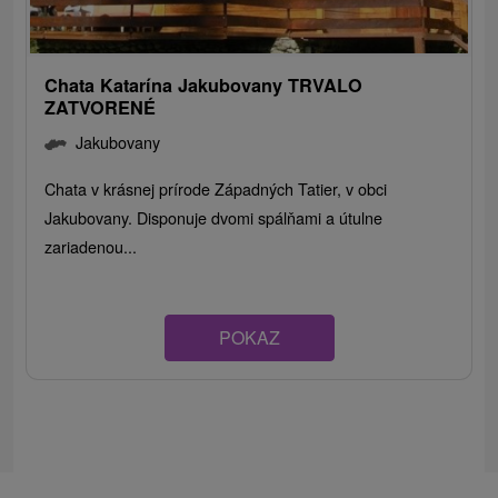
Chata Katarína Jakubovany TRVALO
ZATVORENÉ
Jakubovany
Chata v krásnej prírode Západných Tatier, v obci
Jakubovany. Disponuje dvomi spálňami a útulne
zariadenou...
POKAZ