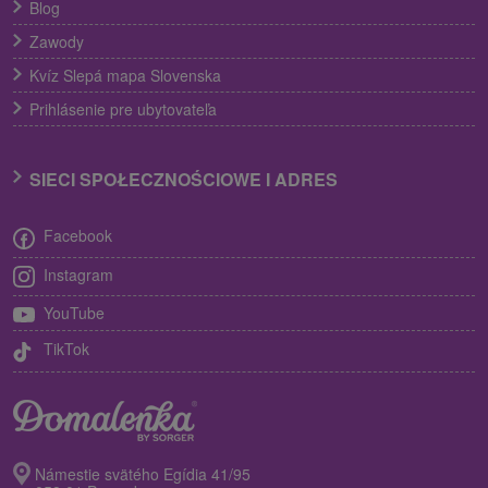
Blog
Zawody
Kvíz Slepá mapa Slovenska
Prihlásenie pre ubytovateľa
SIECI SPOŁECZNOŚCIOWE I ADRES
Facebook
Instagram
YouTube
TikTok
Námestie svätého Egídia 41/95