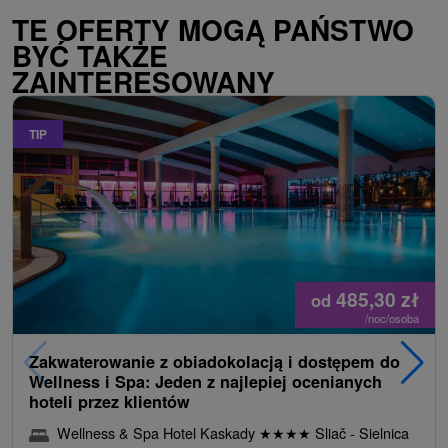
TE OFERTY MOGĄ PAŃSTWO
BYĆ TAKŻE
ZAINTERESOWANY
TIP
485,30
zł
od
/noc/osoba
Zakwaterowanie z obiadokolacją i dostępem do
Wellness i Spa: Jeden z najlepiej ocenianych
hoteli przez klientów
Wellness & Spa Hotel Kaskady
★
★
★
★
Sliač - Sielnica