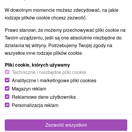
W dowolnym momencie możesz zdecydować, na jakie
rodzaje plików cookie chcesz zezwolić.
Prawo stanowi, że możemy przechowywać pliki cookie na
Twoim urządzeniu, jeśli są one absolutnie niezbędne do
działania tej witryny. Potrzebujemy Twojej zgody na
wszystkie inne rodzaje plików cookie.
Pliki cookie, których używamy
Techniczne i niezbędne pliki cookie
Analityczne i marketingowe pliki cookies
Magazyn reklam
Reklamowe dane użytkownika
Personalizacja reklam
Chatka v Jakubovanoch Jakubovany
Jakubovany
Zezwolić wszystkim
Komfortné ubytovanie v nádhernej liptovskej obci