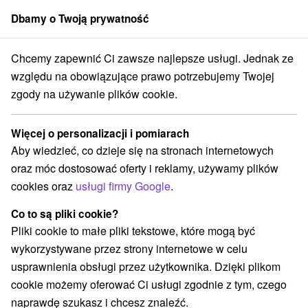
Dbamy o Twoją prywatność
członek grupy
Sorger
Chcemy zapewnić Ci zawsze najlepsze usługi. Jednak ze
Chaty na prenájom
Stredné Slovensko
Žilinský kraj
Jakubovany
względu na obowiązujące prawo potrzebujemy Twojej
zgody na używanie plików cookie.
Chaty na prenájom Jakubovany
Więcej o personalizacji i pomiarach
Kategorie
Aby wiedzieć, co dzieje się na stronach internetowych
oraz móc dostosować oferty i reklamy, używamy plików
Wszystkie kategorie
Chaty na prenájom
(2)
cookies oraz
usługi firmy Google
.
Drevenice
(1)
Co to są pliki cookie?
Pliki cookie to małe pliki tekstowe, które mogą być
Wybierz lokalizację lub datę
wykorzystywane przez strony internetowe w celu
usprawnienia obsługi przez użytkownika. Dzięki plikom
NAJTAŃSZE
NAJDROŻSZE
NA PO
WSZYSTKO
cookie możemy oferować Ci usługi zgodnie z tym, czego
naprawdę szukasz i chcesz znaleźć.