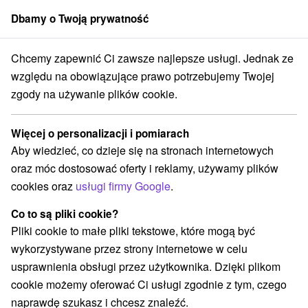
Dbamy o Twoją prywatność
członek grupy
Sorger
Chcemy zapewnić Ci zawsze najlepsze usługi. Jednak ze
renájom
Východné Slovensko
Košický kraj
Jablonov nad Turňou
względu na obowiązujące prawo potrzebujemy Twojej
zgody na używanie plików cookie.
Chaty na prenájom Jablonov nad
Turňou
Więcej o personalizacji i pomiarach
Aby wiedzieć, co dzieje się na stronach internetowych
Kategorie
oraz móc dostosować oferty i reklamy, używamy plików
cookies oraz
usługi firmy Google
.
Wszystkie kategorie
Chaty na prenájom
(2)
Penzióny
(1)
Co to są pliki cookie?
Pliki cookie to małe pliki tekstowe, które mogą być
wykorzystywane przez strony internetowe w celu
Wybierz lokalizację lub datę
usprawnienia obsługi przez użytkownika. Dzięki plikom
cookie możemy oferować Ci usługi zgodnie z tym, czego
NAJTAŃSZE
NAJDROŻSZE
NA PO
WSZYSTKO
naprawdę szukasz i chcesz znaleźć.