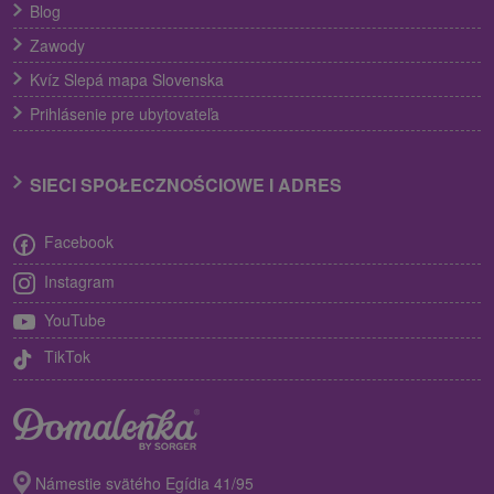
Blog
Zawody
Kvíz Slepá mapa Slovenska
Prihlásenie pre ubytovateľa
SIECI SPOŁECZNOŚCIOWE I ADRES
Facebook
Instagram
YouTube
TikTok
Námestie svätého Egídia 41/95