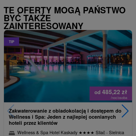
TE OFERTY MOGĄ PAŃSTWO
BYĆ TAKŻE
ZAINTERESOWANY
TIP
485,22
zł
od
/noc/osoba
Zakwaterowanie z obiadokolacją i dostępem do
Wellness i Spa: Jeden z najlepiej ocenianych
hoteli przez klientów
Wellness & Spa Hotel Kaskady
★
★
★
★
Sliač - Sielnica