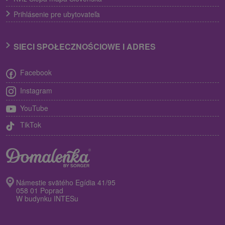
Prihlásenie pre ubytovateľa
SIECI SPOŁECZNOŚCIOWE I ADRES
Facebook
Instagram
YouTube
TikTok
Námestie svätého Egídia 41/95
058 01 Poprad
W budynku INTESu