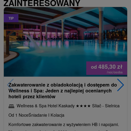
ZAINTERESOWANY
TIP
485,30
zł
od
/noc/osoba
Zakwaterowanie z obiadokolacją i dostępem do
Wellness i Spa: Jeden z najlepiej ocenianych
hoteli przez klientów
Wellness & Spa Hotel Kaskady
★
★
★
★
Sliač - Sielnica
Od 1 Noce
Śniadanie I Kolacja
Komfortowe zakwaterowanie z wyżywieniem HB i napojami.