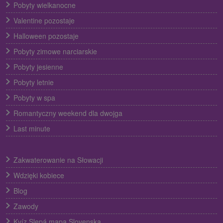
Pobyty wielkanocne
Valentine pozostaje
Halloween pozostaje
Pobyty zimowe narciarskie
Pobyty jesienne
Pobyty letnie
Pobyty w spa
Romantyczny weekend dla dwojga
Last minute
Zakwaterowanie na Słowacji
Wdzięki kobiece
Blog
Zawody
Kvíz Slepá mapa Slovenska