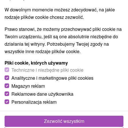
W dowolnym momencie możesz zdecydować, na jakie
rodzaje plików cookie chcesz zezwolić.
Prawo stanowi, że możemy przechowywać pliki cookie na
Twoim urządzeniu, jeśli są one absolutnie niezbędne do
działania tej witryny. Potrzebujemy Twojej zgody na
wszystkie inne rodzaje plików cookie.
Pliki cookie, których używamy
Techniczne i niezbędne pliki cookie
Analityczne i marketingowe pliki cookies
Magazyn reklam
Reklamowe dane użytkownika
Personalizacja reklam
Chalúpka na Orave Istebné
Istebné
Zezwolić wszystkim
Chalúpka v malej oravskej obci Istebné ponúka útulné a