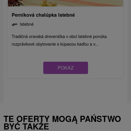
Perniková chalúpka Istebné
Istebné
Tradičná oravská drevenička v obci Istebné ponúka
rozprávkové ubytovanie s kúpacou kaďou a v...
POKAZ
TE OFERTY MOGĄ PAŃSTWO
BYĆ TAKŻE