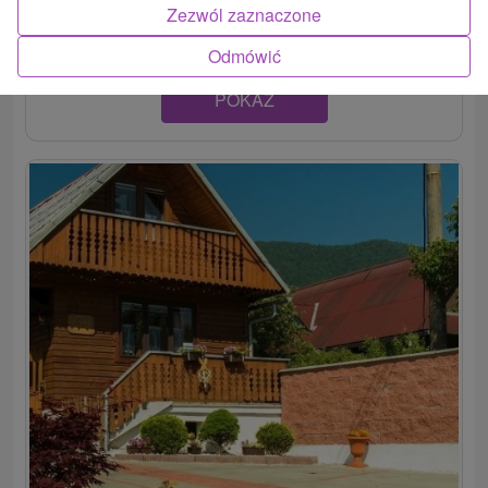
štýlové ubytovanie,...
Zezwól zaznaczone
Odmówić
POKAZ