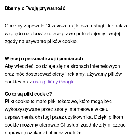
Dbamy o Twoją prywatność
członek grupy
Sorger
Chcemy zapewnić Ci zawsze najlepsze usługi. Jednak ze
Chaty na prenájom
Stredné Slovensko
Žilinský kraj
Istebné
względu na obowiązujące prawo potrzebujemy Twojej
zgody na używanie plików cookie.
Chaty na prenájom Istebné
Więcej o personalizacji i pomiarach
Kategorie
Aby wiedzieć, co dzieje się na stronach internetowych
oraz móc dostosować oferty i reklamy, używamy plików
Wszystkie kategorie
Apartmány
(1)
cookies oraz
usługi firmy Google
.
Chaty na prenájom
Drevenice
(2)
(1)
Co to są pliki cookie?
Pliki cookie to małe pliki tekstowe, które mogą być
Wybierz lokalizację lub datę
wykorzystywane przez strony internetowe w celu
usprawnienia obsługi przez użytkownika. Dzięki plikom
NAJTAŃSZE
NAJDROŻSZE
NA PO
WSZYSTKO
cookie możemy oferować Ci usługi zgodnie z tym, czego
naprawdę szukasz i chcesz znaleźć.