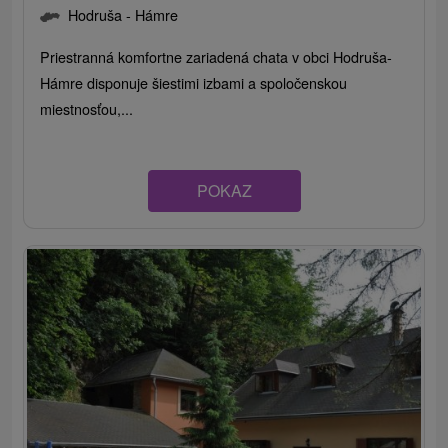
Hodruša - Hámre
Priestranná komfortne zariadená chata v obci Hodruša-
Hámre disponuje šiestimi izbami a spoločenskou
miestnosťou,...
POKAZ