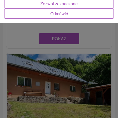
Zezwól zaznaczone
Útulne zariadená chata v blízkosti Hodrušského jazera,
Odmówić
neďaleko obce Hodruša-Hámre. Disponuje...
POKAZ