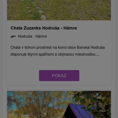
Chata Zuzanka Hodruša - Hámre
Hodruša - Hámre
Chata v tichom prostredí na konci obce Banská Hodruša
disponuje štyrmi spálňami a obývacou miestnosťou,...
POKAZ