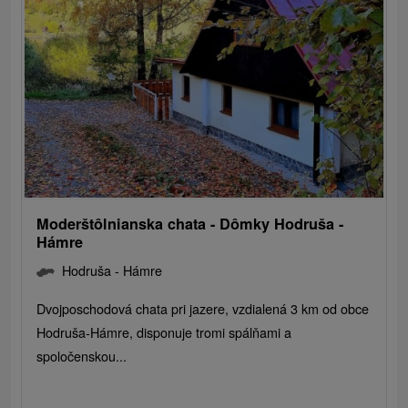
Moderštôlnianska chata - Dômky Hodruša -
Hámre
Hodruša - Hámre
Dvojposchodová chata pri jazere, vzdialená 3 km od obce
Hodruša-Hámre, disponuje tromi spálňami a
spoločenskou...