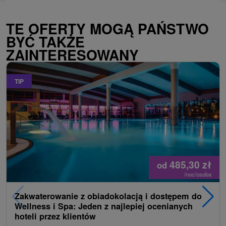
TE OFERTY MOGĄ PAŃSTWO
BYĆ TAKŻE
ZAINTERESOWANY
TIP
485,30
zł
od
/noc/osoba
Zakwaterowanie z obiadokolacją i dostępem do
Wellness i Spa: Jeden z najlepiej ocenianych
hoteli przez klientów