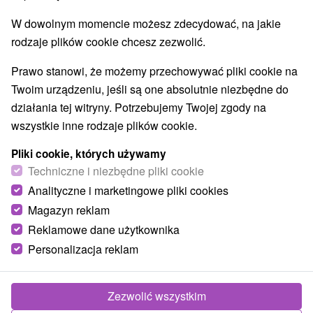
NAJTAŃSZE
NAJDROŻSZE
NA PO
WSZYSTKO
W dowolnym momencie możesz zdecydować, na jakie
rodzaje plików cookie chcesz zezwolić.
Prawo stanowi, że możemy przechowywać pliki cookie na
Twoim urządzeniu, jeśli są one absolutnie niezbędne do
działania tej witryny. Potrzebujemy Twojej zgody na
wszystkie inne rodzaje plików cookie.
Pliki cookie, których używamy
Techniczne i niezbędne pliki cookie
Analityczne i marketingowe pliki cookies
Magazyn reklam
Reklamowe dane użytkownika
Personalizacja reklam
Chata Hodruša Hodruša - Hámre
Zezwolić wszystkim
Hodruša - Hámre