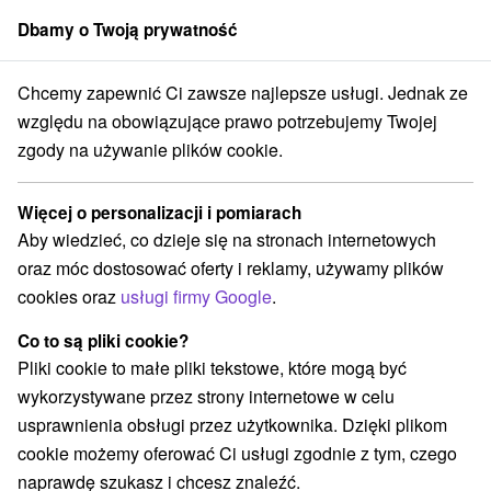
Dbamy o Twoją prywatność
członek grupy
Sorger
Chcemy zapewnić Ci zawsze najlepsze usługi. Jednak ze
ájom
Stredné Slovensko
Banskobystrický kraj
Hodruša - Hámre
względu na obowiązujące prawo potrzebujemy Twojej
zgody na używanie plików cookie.
Chaty na prenájom Hodruša -
Hámre
Więcej o personalizacji i pomiarach
Aby wiedzieć, co dzieje się na stronach internetowych
Kategorie
oraz móc dostosować oferty i reklamy, używamy plików
cookies oraz
usługi firmy Google
.
Wszystkie kategorie
Apartmány
(1)
Chaty na prenájom
Drevenice
Penzióny
(5)
(1)
(1)
Co to są pliki cookie?
Priváty
(1)
Pliki cookie to małe pliki tekstowe, które mogą być
wykorzystywane przez strony internetowe w celu
usprawnienia obsługi przez użytkownika. Dzięki plikom
Wybierz lokalizację lub datę
cookie możemy oferować Ci usługi zgodnie z tym, czego
naprawdę szukasz i chcesz znaleźć.