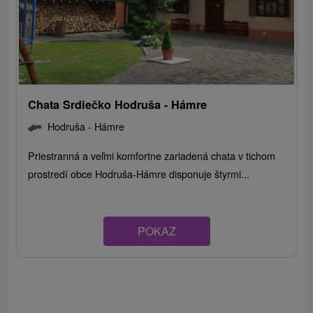
Chata Srdiečko Hodruša - Hámre
Hodruša - Hámre
Priestranná a veľmi komfortne zariadená chata v tichom
prostredí obce Hodruša-Hámre disponuje štyrmi...
POKAZ