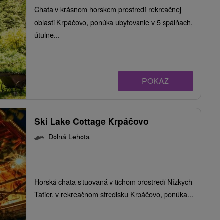
Chata v krásnom horskom prostredí rekreačnej
oblasti Krpáčovo, ponúka ubytovanie v 5 spálňach,
útulne...
POKAZ
Ski Lake Cottage Krpáčovo
Dolná Lehota
Horská chata situovaná v tichom prostredí Nízkych
Tatier, v rekreačnom stredisku Krpáčovo, ponúka...