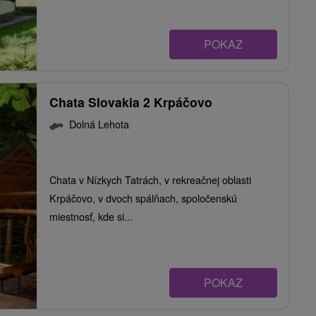
POKAZ
Chata Slovakia 2 Krpáčovo
Dolná Lehota
Chata v Nízkych Tatrách, v rekreačnej oblasti
Krpáčovo, v dvoch spálňach, spoločenskú
miestnosť, kde si...
POKAZ