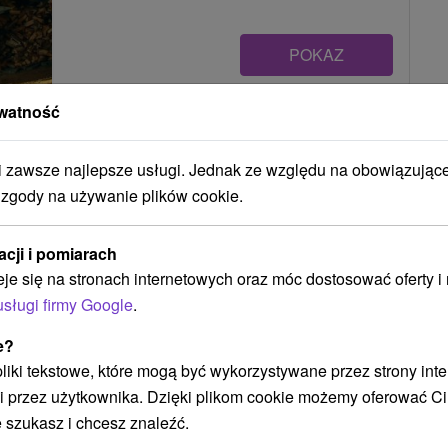
POKAZ
watność
Chata Rusalka Krpáčovo
Dolná Lehota
zawsze najlepsze usługi. Jednak ze względu na obowiązując
 zgody na używanie plików cookie.
Chata situovaná v horskom prostredí Nízkych
acji i pomiarach
Tatier, v stredisku Krpáčovo, ponúka útulné
eje się na stronach internetowych oraz móc dostosować oferty 
ubytovanie,...
usługi firmy Google
.
e?
 pliki tekstowe, które mogą być wykorzystywane przez strony int
POKAZ
i przez użytkownika. Dzięki plikom cookie możemy oferować Ci
 szukasz i chcesz znaleźć.