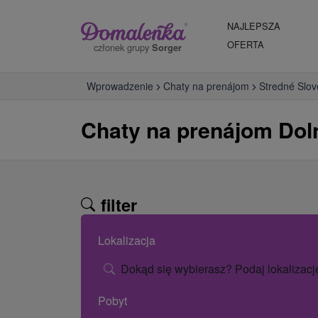
NAJLEPSZA
OFERTA
członek grupy
Sorger
Wprowadzenie
Chaty na prenájom
Stredné Slo
Chaty na prenájom Dol
filter
Lokalizacja
Dokąd się wybierasz? Podaj lokalizacj
Pobyt