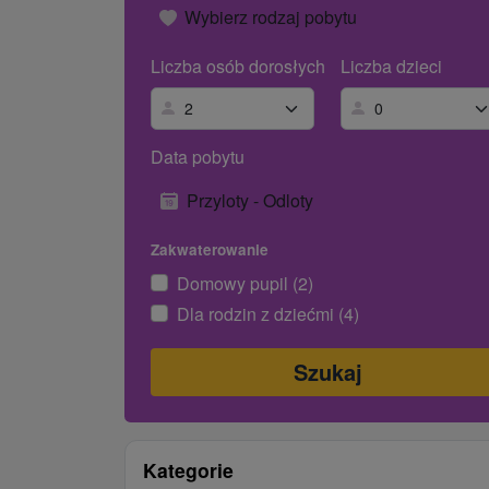
Wybierz rodzaj pobytu
Liczba osób dorosłych
Liczba dzieci
Data pobytu
Przyloty - Odloty
Zakwaterowanie
Domowy pupil (2)
Dla rodzin z dziećmi (4)
Kategorie