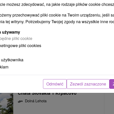
 możesz zdecydować, na jakie rodzaje plików cookie chcesz
Krásna chata v Krpáčove Dolná
Lehota
ożemy przechowywać pliki cookie na Twoim urządzeniu, jeśli s
Dolná Lehota
ia tej witryny. Potrzebujemy Twojej zgody na wszystkie inne ro
ych używamy
Ttradičná horská chata v rekreačnej oblasti
będne pliki cookie
Krpáčovo v Nízkych Tatrách, disponuje dvomi
ketingowe pliki cookies
spálňami,...
 użytkownika
eklam
POKAZ
Odmówić
Zezwól zaznaczone
Chata Slovakia 1 Krpáčovo
Dolná Lehota