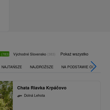
Pokaż wszystko
o
(783)
Východné Slovensko
(383)
NAJTAŃSZE
NAJDROŻSZE
NA PODSTAWIE OCENY
Chata Riavka Krpáčovo
Dolná Lehota