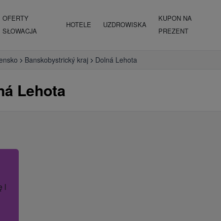
OFERTY
KUPON NA
HOTELE
UZDROWISKA
SŁOWACJA
PREZENT
vensko
Banskobystrický kraj
Dolná Lehota
ná Lehota
ę lub nazwę hotelu.