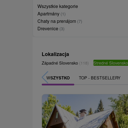
Wszystkie kategorie
Apartmány
(1)
Chaty na prenájom
(7)
Drevenice
(3)
Lokalizacja
Západné Slovensko
(118)
Stredné Slovensk
TOP - BESTSELLERY
WSZYSTKO