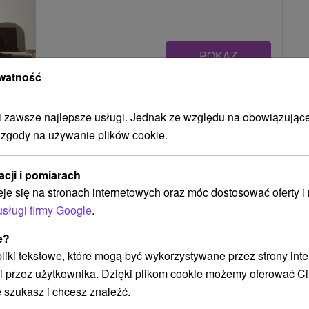
POKAZ
watność
Chalupa Vysoké Tatry Batizovce
zawsze najlepsze usługi. Jednak ze względu na obowiązując
Batizovce
 zgody na używanie plików cookie.
acji i pomiarach
Útulná chalupa situovaná v tichom prostredí s
eje się na stronach internetowych oraz móc dostosować oferty 
krásnym výhľadom na panorámu Vysokých
usługi firmy Google
.
Tatier,...
e?
 pliki tekstowe, które mogą być wykorzystywane przez strony int
i przez użytkownika. Dzięki plikom cookie możemy oferować Ci
POKAZ
 szukasz i chcesz znaleźć.