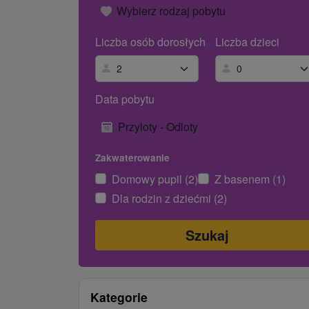
Wybierz rodzaj pobytu
Liczba osób dorosłych
Liczba dzieci
Data pobytu
Przyloty - Odloty
Zakwaterowanie
Domowy pupil (2)
Z basenem (1)
Dla rodzin z dziećmi (2)
Kategorie