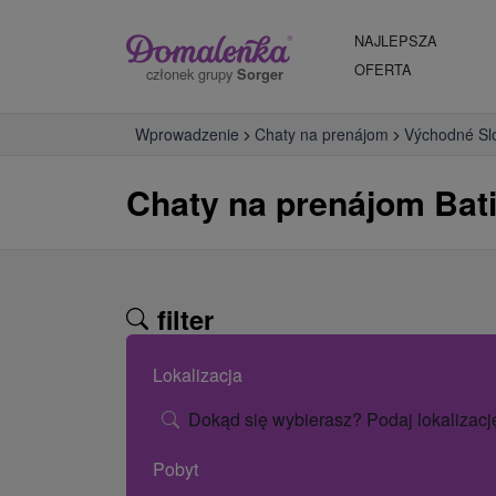
NAJLEPSZA
OFERTA
członek grupy
Sorger
Wprowadzenie
Chaty na prenájom
Východné Sl
Chaty na prenájom Bat
filter
Lokalizacja
Dokąd się wybierasz? Podaj lokalizacj
Pobyt