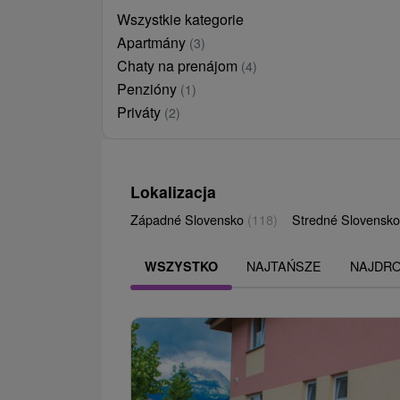
Wszystkie kategorie
Apartmány
(3)
Chaty na prenájom
(4)
Penzióny
(1)
Priváty
(2)
Lokalizacja
Západné Slovensko
(118)
Stredné Slovensk
NAJTAŃSZE
NAJDR
WSZYSTKO