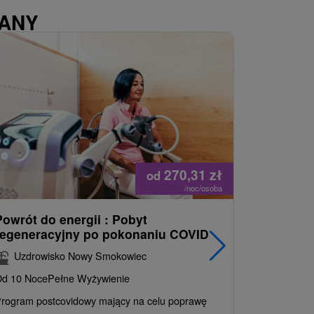
WANY
270,31
zł
od
/noc/osoba
Powrót do energii : Pobyt
Najlepiej
regeneracyjny po pokonaniu COVID
najpopul
korzystn
Uzdrowisko Nowy Smokowiec
INCLUSI
d 10 Noce
Pełne Wyżywienie
Grand 
rogram postcovidowy mający na celu poprawę
Od 2 Noce
A