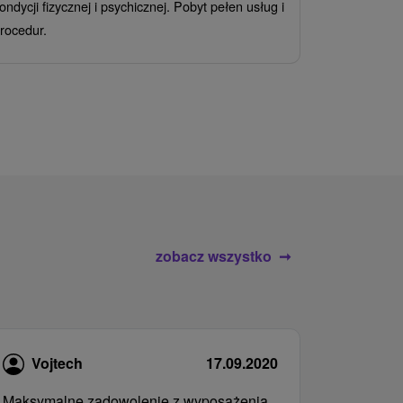
ondycji fizycznej i psychicznej. Pobyt pełen usług i
Ciesz się z
rocedur.
wrażeń poby
atrakcje wod
zobacz wszystko
Vojtech
17.09.2020
Maksymalne zadowolenie z wyposażenia