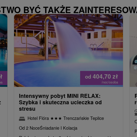
STWO BYĆ TAKŻE ZAINTERESO
ł
404,70
zł
od
ba
/noc/osoba
Intensywny pobyt MINI RELAX:
z
Szybka i skuteczna ucieczka od
stresu
Hotel Flóra
★
★
★
Trenczańskie Teplice
O
Od 2 Noce
Śniadanie I Kolacja
P