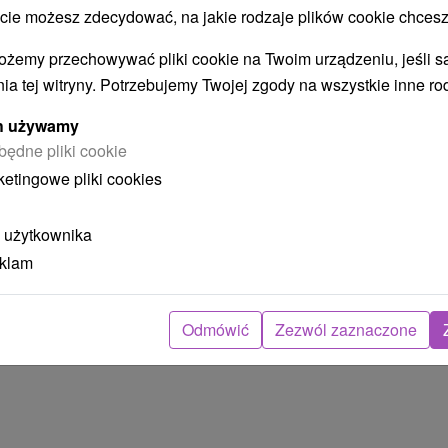
 możesz zdecydować, na jakie rodzaje plików cookie chcesz
Apartmánový dom Aida Gerlachov
ożemy przechowywać pliki cookie na Twoim urządzeniu, jeśli s
ia tej witryny. Potrzebujemy Twojej zgody na wszystkie inne ro
Batizovce
ych używamy
będne pliki cookie
Apartmánový dom v krásnom prostredí priamo
ketingowe pliki cookies
pod Gerlachovským štítom v pokojnej časti
tatranskej...
 użytkownika
eklam
POKAZ
Odmówić
Zezwól zaznaczone