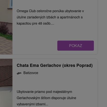
Omega Club celoročne ponúka ubytovanie v
útulne zariadených izbách a apartmánoch s
kapacitou pre 48 osôb....
POKAZ
Chata Ema Gerlachov (okres Poprad)
Batizovce
Ubytovanie priamo pod majestátnym
Gerlachovským štítom disponuje útulne
vybavenými izbami...