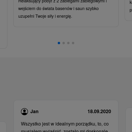
Relaksujący pobyt z 2 zabiegami zabiegowymi i
k
wejściem do świata basenów i saun szybko
p
uzupełni Twoje siły i energię.
Jan
18.09.2020
Wszystko jest w idealnym porządku, to, co
musiałem wyjaśnić, zostało mi doskonale