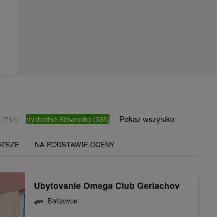
Pokaż wszystko
o
(783)
Východné Slovensko
(383)
OŻSZE
NA PODSTAWIE OCENY
Ubytovanie Omega Club Gerlachov
Batizovce