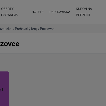
OFERTY
KUPON NA
HOTELE
UZDROWISKA
SŁOWACJA
PREZENT
ovensko
Prešovský kraj
Batizovce
izovce
ę lub nazwę hotelu.