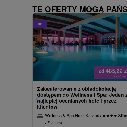
TE OFERTY MOGĄ PAŃ
TIP
485,22
z
od
/noc/oso
Zakwaterowanie z obiadokolacją i
dostępem do Wellness i Spa: Jeden 
najlepiej ocenianych hoteli przez
klientów
Wellness & Spa Hotel Kaskady
★
★
★
★
Sliač
- Sielnica