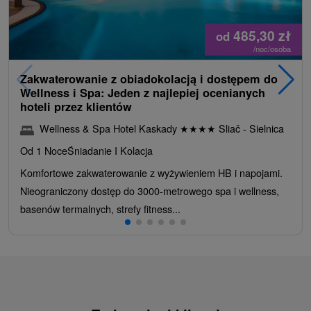
485,30
zł
od
/noc/osoba
Zakwaterowanie z obiadokolacją i dostępem do
Wellness i Spa: Jeden z najlepiej ocenianych
hoteli przez klientów
Wellness & Spa Hotel Kaskady
★
★
★
★
Sliač - Sielnica
Od 1 Noce
Śniadanie I Kolacja
Komfortowe zakwaterowanie z wyżywieniem HB i napojami.
Nieograniczony dostęp do 3000-metrowego spa i wellness,
basenów termalnych, strefy fitness...