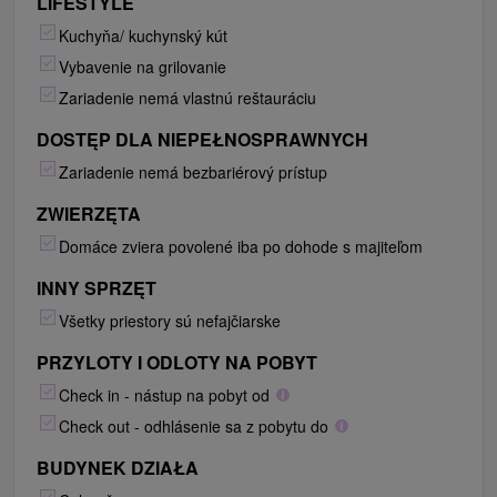
LIFESTYLE
Kuchyňa/ kuchynský kút
Vybavenie na grilovanie
Zariadenie nemá vlastnú reštauráciu
DOSTĘP DLA NIEPEŁNOSPRAWNYCH
Zariadenie nemá bezbariérový prístup
ZWIERZĘTA
Domáce zviera povolené iba po dohode s majiteľom
INNY SPRZĘT
Všetky priestory sú nefajčiarske
PRZYLOTY I ODLOTY NA POBYT
Check in - nástup na pobyt od
Check out - odhlásenie sa z pobytu do
BUDYNEK DZIAŁA