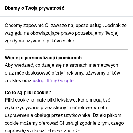
Dbamy o Twoją prywatność
członek grupy
Sorger
Chcemy zapewnić Ci zawsze najlepsze usługi. Jednak ze
to nad Váhom
Chata u Baču Zelená Voda Nové Mesto nad Váhom
względu na obowiązujące prawo potrzebujemy Twojej
zgody na używanie plików cookie.
Chata u Baču Zelená Voda Nové
Mesto nad Váhom
Więcej o personalizacji i pomiarach
Nové Mesto nad Váhom
Aby wiedzieć, co dzieje się na stronach internetowych
oraz móc dostosować oferty i reklamy, używamy plików
cookies oraz
usługi firmy Google
.
REZERWACJA I WYBÓR OFERTY
Co to są pliki cookie?
Skontaktuj się bezpośrednio z właścicielem.
Pliki cookie to małe pliki tekstowe, które mogą być
Przejdź do lokalizacji
wykorzystywane przez strony internetowe w celu
usprawnienia obsługi przez użytkownika. Dzięki plikom
O URZĄDZENIA
SPRZĘT
cookie możemy oferować Ci usługi zgodnie z tym, czego
naprawdę szukasz i chcesz znaleźć.