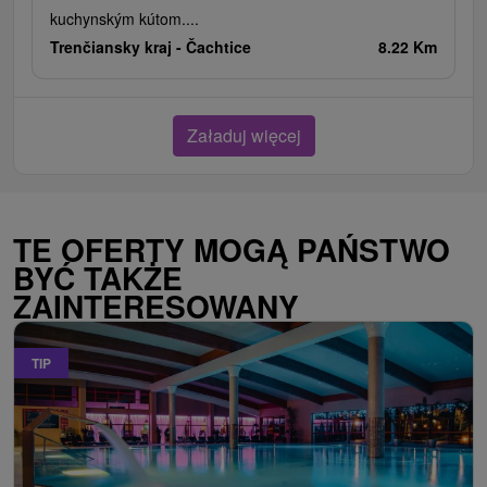
kuchynským kútom....
Trenčiansky kraj -
Čachtice
8.22 Km
Załaduj więcej
TE OFERTY MOGĄ PAŃSTWO
BYĆ TAKŻE
ZAINTERESOWANY
TIP