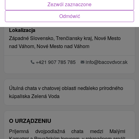
Zezwól zaznaczone
Odmówić
Lokalizacja
Západné Slovensko, Trenčiansky kraj, Nové Mesto
nad Váhom, Nové Mesto nad Váhom
+421 907 785 785
info@bacovdvor.sk
Útulná chata v chatovej oblasti neďaleko prírodného
kúpaliska Zelená Voda
O URZĄDZENIU
Príjemná dvojpodlažná chata medzi Malými
Karpatmi a Považským Inovcom, v rekreačnom areáli