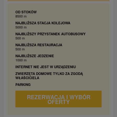
OD STOKÓW
8500 m
NAJBLIŻSZA STACJA KOLEJOWA
5000 m
NAJBLIŻSZY PRZYSTANEK AUTOBUSOWY
500 m
NAJBLIŻSZA RESTAURACJA
500 m
NAJBLIŻSZE JEDZENIE
1000 m
INTERNET NIE JEST W URZĄDZENIU
ZWIERZĘTA DOMOWE TYLKO ZA ZGODĄ
WŁAŚCICIELA
PARKING
REZERWACJA I WYBÓR
OFERTY