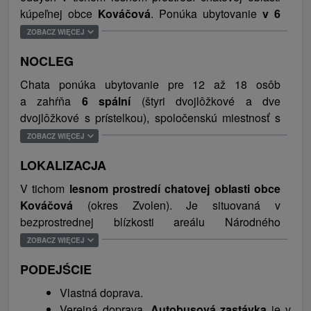
kúpeľnej obce
Kováčová
. Ponúka ubytovanie
v 6
izbách
a exteriér dopĺňa terasa a altánok s
ZOBACZ WIĘCEJ
možnosťou grilovania, varenia guláša v kotlíku alebo
NOCLEG
posedenia pri ohnisku. Pre aktívnych hostí je
pripravená úschovňa bicyklov a lyží, zatiaľ čo
Chata ponúka ubytovanie pre 12 až 18 osôb
parkovanie (6 parkovacích miest) je zabezpečené
a zahŕňa
6 spální
(štyri dvojlôžkové a dve
priamo pri objekte. Vďaka svojej polohe na úpätí
dvojlôžkové s prístelkou), spoločenskú miestnosť s
Kremnických vrchov a v tesnej blízkosti
krbom a plne vybavenú kuchyňu s umývačkou riadu.
ZOBACZ WIĘCEJ
vyhľadávaných turistických cieľov stredného
K dispozícii je 1 zdieľaná kúpeľňa (2 sprchovacie
Slovenska ponúka celoročné možnosti vyžitia pre
LOKALIZACJA
kúty, umývadla, uteráky a sušič vlasov) a 2
rodiny, športovcov aj organizované skupiny.
samostatné toalety. Niektoré izby disponujú aj
V tichom
lesnom prostredí chatovej oblasti obce
Povolené sú aj domáce zvieratá.
vlastným balkónom. K dispozícii je detská postieľka
Kováčová
(okres Zvolen). Je situovaná v
na vyžiadanie.
bezprostrednej blízkosti areálu Národného
Bezprostredné okolie chaty je prepojené s areálom
rehabilitačného centra a len pár minút chôdze od
Národného rehabilitačného centra
a kúpeľných
ZOBACZ WIĘCEJ
obľúbeného aquaparku Holidaypark Kováčová.
zariadení, ktoré sú známe využívaním liečivej
PODEJŚCIE
Vďaka polohe na úpätí Kremnických vrchov a
termálnej vody. Len niekoľko minút chôdze od
rýchlemu prístupu z rýchlostnej cesty R1 je výborným
objektu sa nachádza celoročne otvorený
Vlastná doprava.
východiskovým bodom pre výlety v regióne
Holidaypark Kováčová
, ktorý disponuje bazénmi s
Verejná doprava.
Autobusová zastávka
je v