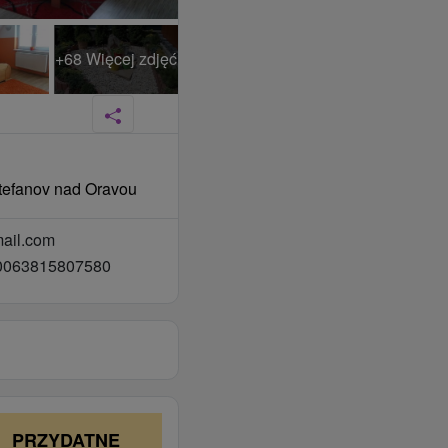
+68 Więcej zdjęć
 Štefanov nad Oravou
mail.com
00063815807580
PRZYDATNE