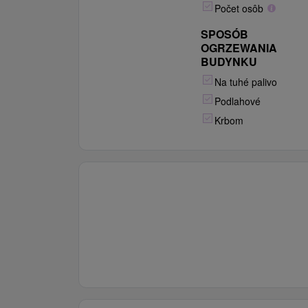
Počet osôb
Vavrečka) alebo absolvovať jazdu
transportérom v náročnom teréne
SPOSÓB
cez les?
OGRZEWANIA
BUDYNKU
Na tuhé palivo
Podlahové
Krbom