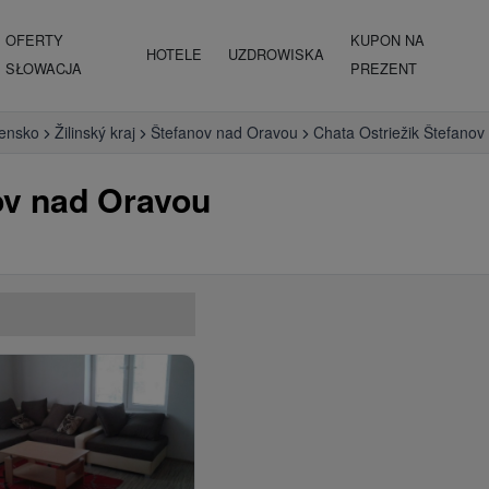
OFERTY
KUPON NA
HOTELE
UZDROWISKA
SŁOWACJA
PREZENT
vensko
Žilinský kraj
Štefanov nad Oravou
Chata Ostriežik Štefano
ov nad Oravou