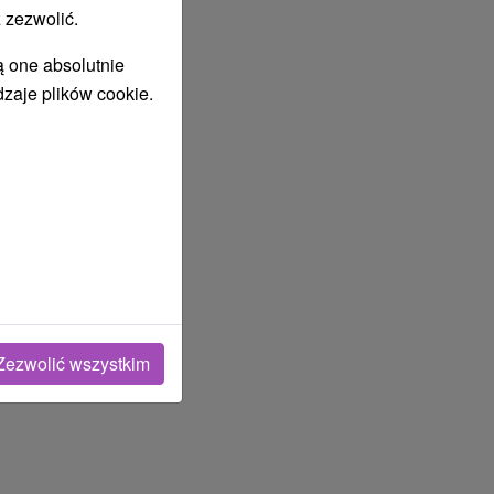
 zezwolić.
ą one absolutnie
dzaje plików cookie.
Zezwolić wszystkim