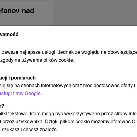
efanov nad
watność
BUDYNEK JEST
OBJĘTY ZASIĘGIEM
SIECI
zawsze najlepsze usługi. Jednak ze względu na obowiązując
KOMÓRKOWEJ
 zgody na używanie plików cookie.
Telekom
Orange
acji i pomiarach
O2
eje się na stronach internetowych oraz móc dostosować oferty 
ZAKWATEROWANIE
usługi firmy Google
.
JEST
ODPOWIEDNIE DLA
e?
 pliki tekstowe, które mogą być wykorzystywane przez strony int
Na letnú dovolenku
i przez użytkownika. Dzięki plikom cookie możemy oferować Ci
Na zimnú dovolenku
 szukasz i chcesz znaleźć.
Aktívna dovolenka