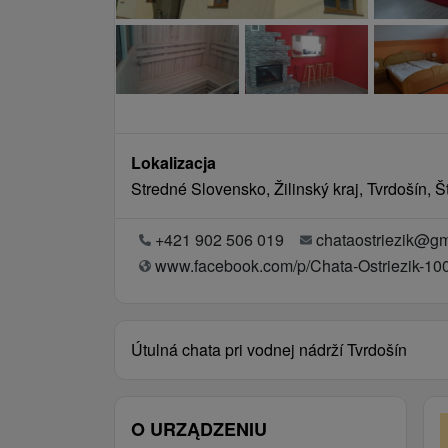
Lokalizacja
Stredné Slovensko, Žilinský kraj, Tvrdošín,
+421 902 506 019
chataostriezik@g
www.facebook.com/p/Chata-Ostriezik-1
Útulná chata pri vodnej nádrží Tvrdošín
O URZĄDZENIU