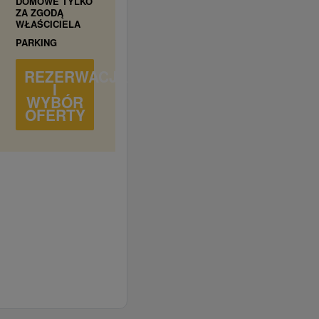
DOMOWE TYLKO
ZA ZGODĄ
WŁAŚCICIELA
PARKING
REZERWACJA
I
WYBÓR
OFERTY