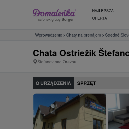
NAJLEPSZA
OFERTA
członek grupy
Sorger
Wprowadzenie
Chaty na prenájom
Stredné Slo
Chata Ostriežik Štefan
Štefanov nad Oravou
O URZĄDZENIA
SPRZĘT