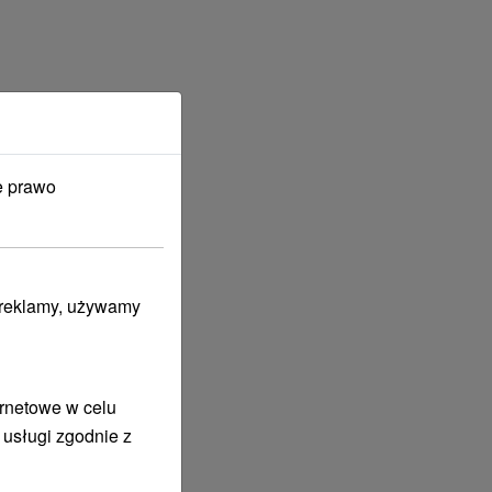
e prawo
i reklamy, używamy
ernetowe w celu
 usługi zgodnie z