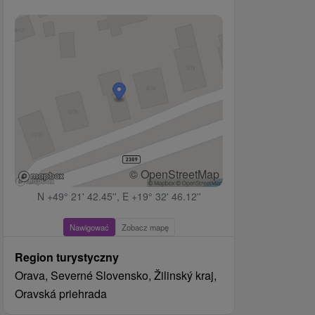
© OpenStreetMap
N +49° 21' 42.45'', E +19° 32' 46.12''
Nawigować
Zobacz mapę
Region turystyczny
Orava, Severné Slovensko, Žilinský kraj,
Oravská priehrada