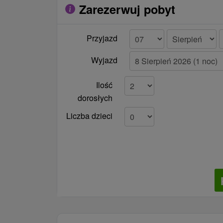
Zarezerwuj pobyt
Przyjazd
Wyjazd
Ilość
dorosłych
Liczba dzieci