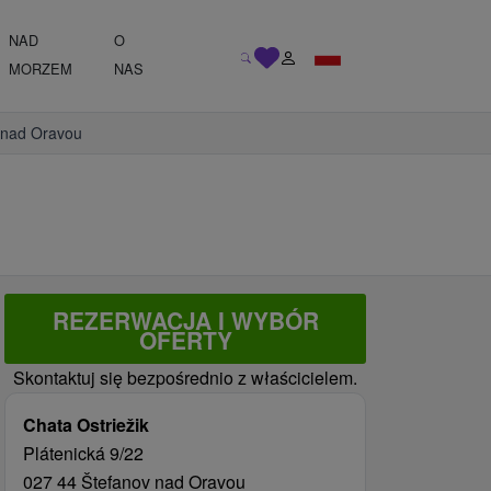
NAD
O
MORZEM
NAS
v nad Oravou
REZERWACJA I WYBÓR
OFERTY
Skontaktuj się bezpośrednio z właścicielem.
Chata Ostriežik
Plátenická 9/22
027 44 Štefanov nad Oravou