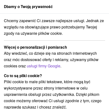
Dbamy o Twoją prywatność
członek grupy
Sorger
Chcemy zapewnić Ci zawsze najlepsze usługi. Jednak ze
é Slovensko
Žilinský kraj
Vyšný Kubín
Chata Emka Vyšný Kubín
względu na obowiązujące prawo potrzebujemy Twojej
zgody na używanie plików cookie.
Chata Emka Vyšný Kubín
Vyšný Kubín
Więcej o personalizacji i pomiarach
Aby wiedzieć, co dzieje się na stronach internetowych
oraz móc dostosować oferty i reklamy, używamy plików
Zarezerwuj przez booking
cookies oraz
usługi firmy Google
.
Co to są pliki cookie?
Pliki cookie to małe pliki tekstowe, które mogą być
REZERWACJA I WYBÓR OFERTY
wykorzystywane przez strony internetowe w celu
Skontaktuj się bezpośrednio z właścicielem.
usprawnienia obsługi przez użytkownika. Dzięki plikom
cookie możemy oferować Ci usługi zgodnie z tym, czego
Przejdź do lokalizacji
naprawdę szukasz i chcesz znaleźć.