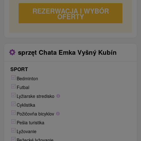
REZERWACJA I WYBÓR
OFERTY
sprzęt Chata Emka Vyšný Kubín
SPORT
Bedminton
Futbal
Lyžiarske stredisko
Cyklistika
Požičovňa bicyklov
Pešia turistika
Lyžovanie
Bežecké lyžovanie