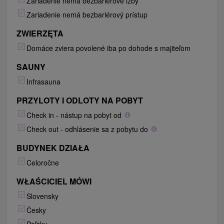
Zariadenie nemá bezbariérové izby
Zariadenie nemá bezbariérový prístup
ZWIERZĘTA
Domáce zviera povolené iba po dohode s majiteľom
SAUNY
Infrasauna
PRZYLOTY I ODLOTY NA POBYT
Check in - nástup na pobyt od
Check out - odhlásenie sa z pobytu do
BUDYNEK DZIAŁA
Celoročne
WŁAŚCICIEL MÓWI
Slovensky
Česky