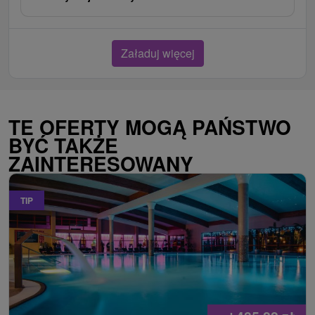
Załaduj więcej
TE OFERTY MOGĄ PAŃSTWO
BYĆ TAKŻE
ZAINTERESOWANY
TIP