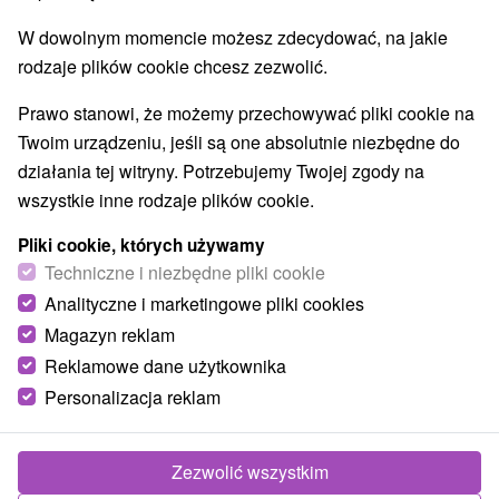
O URZĄDZENIA
SPRZĘT
W dowolnym momencie możesz zdecydować, na jakie
rodzaje plików cookie chcesz zezwolić.
Prawo stanowi, że możemy przechowywać pliki cookie na
Twoim urządzeniu, jeśli są one absolutnie niezbędne do
działania tej witryny. Potrzebujemy Twojej zgody na
wszystkie inne rodzaje plików cookie.
Pliki cookie, których używamy
Techniczne i niezbędne pliki cookie
Analityczne i marketingowe pliki cookies
Magazyn reklam
Reklamowe dane użytkownika
Personalizacja reklam
Zezwolić wszystkim