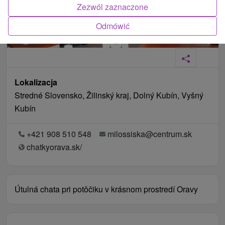
Zezwól zaznaczone
Odmówić
Lokalizacja
Stredné Slovensko, Žilinský kraj, Dolný Kubín, Vyšný
Kubín
+421 908 510 548
milossiska@centrum.sk
chatkyorava.sk/
Útulná chata pri potôčiku v krásnom prostredí Oravy