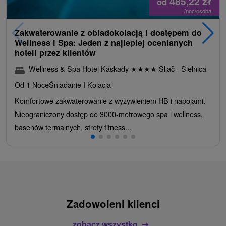
485,22
zł
od
/noc/osoba
Zakwaterowanie z obiadokolacją i dostępem do
Wellness i Spa: Jeden z najlepiej ocenianych
hoteli przez klientów
Wellness & Spa Hotel Kaskady
★
★
★
★
Sliač - Sielnica
Od 1 Noce
Śniadanie I Kolacja
Komfortowe zakwaterowanie z wyżywieniem HB i napojami.
Nieograniczony dostęp do 3000-metrowego spa i wellness,
basenów termalnych, strefy fitness...
Zadowoleni klienci
zobacz wszystko