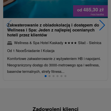
485,30
zł
od
/noc/osoba
Zakwaterowanie z obiadokolacją i dostępem do
Wellness i Spa: Jeden z najlepiej ocenianych
hoteli przez klientów
Wellness & Spa Hotel Kaskady
★
★
★
★
Sliač - Sielnica
Od 1 Noce
Śniadanie I Kolacja
Komfortowe zakwaterowanie z wyżywieniem HB i napojami.
Nieograniczony dostęp do 3000-metrowego spa i wellness,
basenów termalnych, strefy fitness...
Zadowoleni klienci