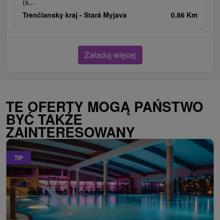
(s...
Trenčiansky kraj -
Stará Myjava
0.86 Km
Załaduj więcej
TE OFERTY MOGĄ PAŃSTWO
BYĆ TAKŻE
ZAINTERESOWANY
TIP