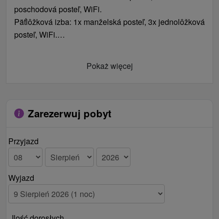
poschodová posteľ, WiFi.
Päťlôžková izba: 1x manželská posteľ, 3x jednolôžková
posteľ, WiFi.
1x Doplnkové lôžko v objekte: 2x prístelka/gauč
(spoločenská miestnosť).
Pokaż więcej
Zarezerwuj pobyt
Przyjazd
Wyjazd
Ilość dorosłych