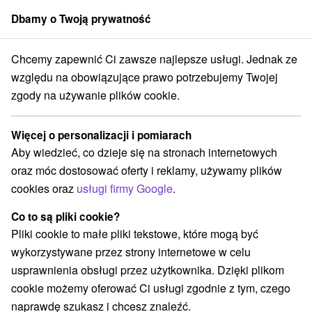
Dbamy o Twoją prywatność
członek grupy
Sorger
Chcemy zapewnić Ci zawsze najlepsze usługi. Jednak ze
ensko
Trenčiansky kraj
Stará Myjava
Chata Adam Stará Myjava
względu na obowiązujące prawo potrzebujemy Twojej
zgody na używanie plików cookie.
Chata Adam Stará Myjava
Stará Myjava
Więcej o personalizacji i pomiarach
Aby wiedzieć, co dzieje się na stronach internetowych
oraz móc dostosować oferty i reklamy, używamy plików
REZERWACJA I WYBÓR OFERTY
cookies oraz
usługi firmy Google
.
Skontaktuj się bezpośrednio z właścicielem.
Co to są pliki cookie?
Przejdź do lokalizacji
Pliki cookie to małe pliki tekstowe, które mogą być
wykorzystywane przez strony internetowe w celu
O URZĄDZENIA
SPRZĘT
usprawnienia obsługi przez użytkownika. Dzięki plikom
cookie możemy oferować Ci usługi zgodnie z tym, czego
naprawdę szukasz i chcesz znaleźć.