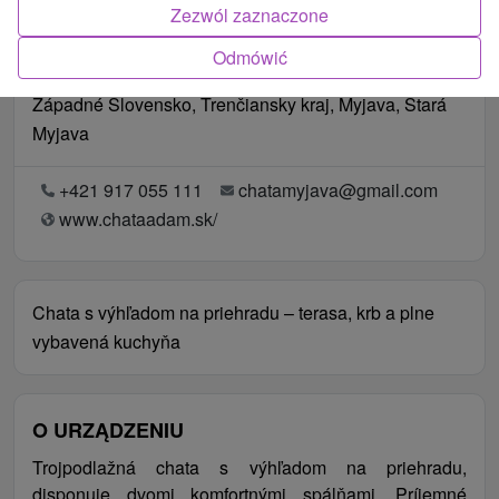
Zezwól zaznaczone
Odmówić
Lokalizacja
Západné Slovensko, Trenčiansky kraj, Myjava, Stará
Myjava
+421 917 055 111
chatamyjava@gmail.com
www.chataadam.sk/
Chata s výhľadom na priehradu – terasa, krb a plne
vybavená kuchyňa
O URZĄDZENIU
Trojpodlažná chata s výhľadom na priehradu,
disponuje dvomi komfortnými spálňami. Príjemné