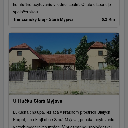
komfortné ubytovanie v jednej spálni. Chata disponuje
spoločenskou...
Trenčiansky kraj -
Stará Myjava
0.3 Km
U Hučku Stará Myjava
Luxusná chalupa, ležiaca v krásnom prostredí Bielych
Karpát, na okraji obce Stará Myjava, ponúka ubytovanie
v troch moderných izbách. V priestrannej spoločenskej