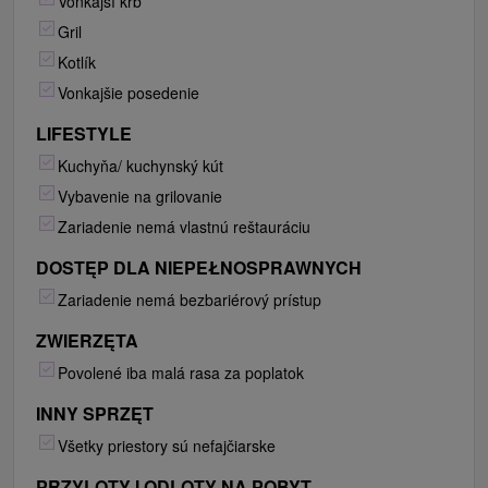
Vonkajší krb
Gril
Kotlík
Vonkajšie posedenie
LIFESTYLE
Kuchyňa/ kuchynský kút
Vybavenie na grilovanie
Zariadenie nemá vlastnú reštauráciu
DOSTĘP DLA NIEPEŁNOSPRAWNYCH
Zariadenie nemá bezbariérový prístup
ZWIERZĘTA
Povolené iba malá rasa za poplatok
INNY SPRZĘT
Všetky priestory sú nefajčiarske
PRZYLOTY I ODLOTY NA POBYT