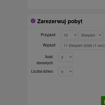
Zarezerwuj pobyt
Przyjazd
Wyjazd
Ilość
dorosłych
Liczba dzieci