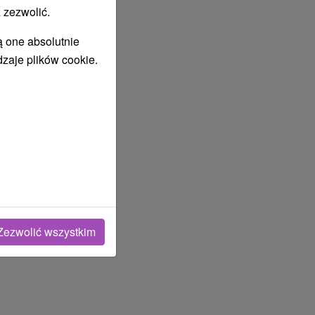
 zezwolić.
ą one absolutnie
dzaje plików cookie.
Zezwolić wszystkim