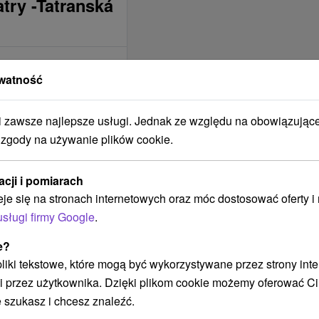
try -Tatranská
ZAKWATEROWANIE
JEST
watność
ODPOWIEDNIE DLA
Na letnú dovolenku
zawsze najlepsze usługi. Jednak ze względu na obowiązując
Na zimnú dovolenku
 zgody na używanie plików cookie.
Svadobné cesty
Aktívna dovolenka
acji i pomiarach
Romantické pobyty
eje się na stronach internetowych oraz móc dostosować oferty 
Víkendové pobyty
usługi firmy Google
.
Na leto 2022
e?
Na jarné prázdniny
 pliki tekstowe, które mogą być wykorzystywane przez strony int
Na lyžovačku
i przez użytkownika. Dzięki plikom cookie możemy oferować Ci
LOKALIZACJA
 szukasz i chcesz znaleźć.
OBIEKTU