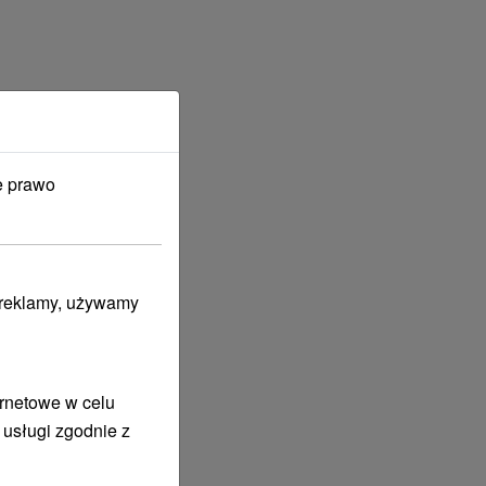
e prawo
i reklamy, używamy
ernetowe w celu
 usługi zgodnie z