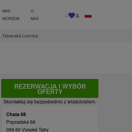
NAD
O
MORZEM
NAS
 -Tatranská Lomnica
REZERWACJA I WYBÓR
OFERTY
Skontaktuj się bezpośrednio z właścicielem.
Chata 68
Popradská 68
059 60 Vysoké Tatry