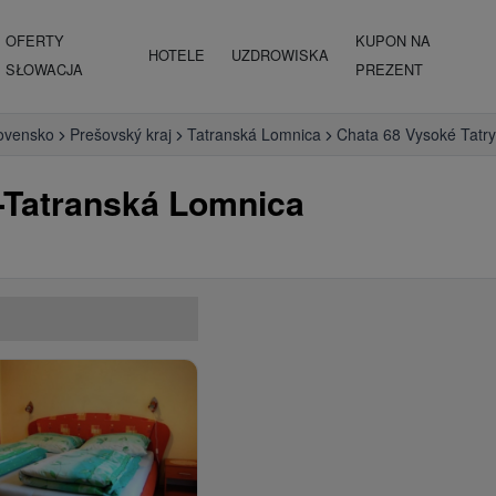
OFERTY
KUPON NA
HOTELE
UZDROWISKA
SŁOWACJA
PREZENT
ovensko
Prešovský kraj
Tatranská Lomnica
Chata 68 Vysoké Tatry
 -Tatranská Lomnica