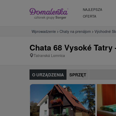
NAJLEPSZA
OFERTA
członek grupy
Sorger
Wprowadzenie
Chaty na prenájom
Východné Sl
Chata 68 Vysoké Tatry
Tatranská Lomnica
O URZĄDZENIA
SPRZĘT