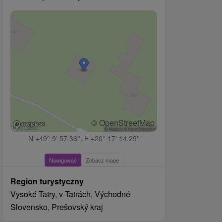
© OpenStreetMap
N +49° 9' 57.36'', E +20° 17' 14.29''
Nawigować
Zobacz mapę
Region turystyczny
Vysoké Tatry, v Tatrách, Východné
Slovensko, Prešovský kraj