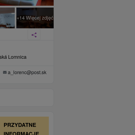
+14 Więcej zdjęć
nská Lomnica
a_lorenc@post.sk
PRZYDATNE
INFORMACJE