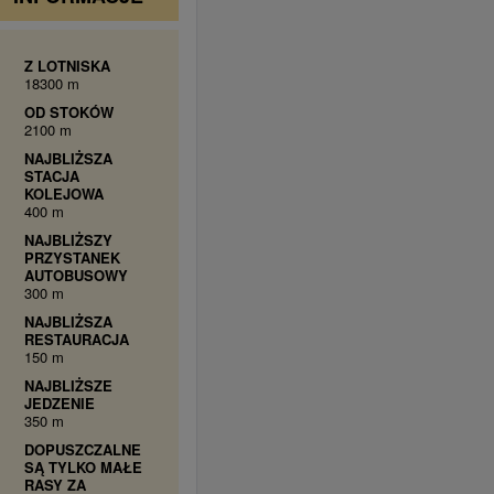
Z LOTNISKA
18300 m
OD STOKÓW
2100 m
NAJBLIŻSZA
STACJA
KOLEJOWA
400 m
NAJBLIŻSZY
PRZYSTANEK
AUTOBUSOWY
300 m
NAJBLIŻSZA
RESTAURACJA
150 m
NAJBLIŻSZE
JEDZENIE
350 m
DOPUSZCZALNE
SĄ TYLKO MAŁE
RASY ZA