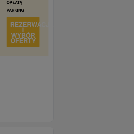
OPŁATĄ
PARKING
REZERWACJA
I
WYBÓR
OFERTY