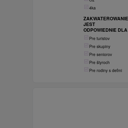
Múzea TANAPu v Tatranskej
4ka
Lomnici. Okolie praje aj deťom,
ZAKWATEROWANI
zabaviť sa môžu v galérii Dobrá
JEST
hračka, v Tricklandii (svet trick-artu a
ODPOWIEDNIE DLA
optickej ilúzie), alebo na horskej
Pre turistov
bobovej dráhe Tatrabob.
Pre skupiny
Pre seniorov
Pre štyroch
Pre rodiny s deťmi