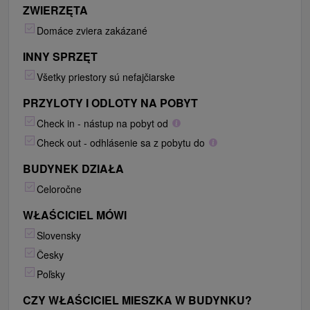
ZWIERZĘTA
Domáce zviera zakázané
INNY SPRZĘT
Všetky priestory sú nefajčiarske
PRZYLOTY I ODLOTY NA POBYT
Check in - nástup na pobyt od
Check out - odhlásenie sa z pobytu do
BUDYNEK DZIAŁA
Celoročne
WŁAŚCICIEL MÓWI
Slovensky
Česky
Poľsky
CZY WŁAŚCICIEL MIESZKA W BUDYNKU?