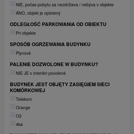
NIE, počas pobytu sa nezdržiava / nebýva v objekte
ÁNO, objekt je oplotený
ODLEGŁOŚĆ PARKOWANIA OD OBIEKTU
Pri objekte
SPOSÓB OGRZEWANIA BUDYNKU
Plynové
PALENIE DOZWOLONE W BUDYNKU?
NIE JE v interiéri povolené
BUDYNEK JEST OBJĘTY ZASIĘGIEM SIECI
KOMÓRKOWEJ
Telekom
Orange
O2
4ka