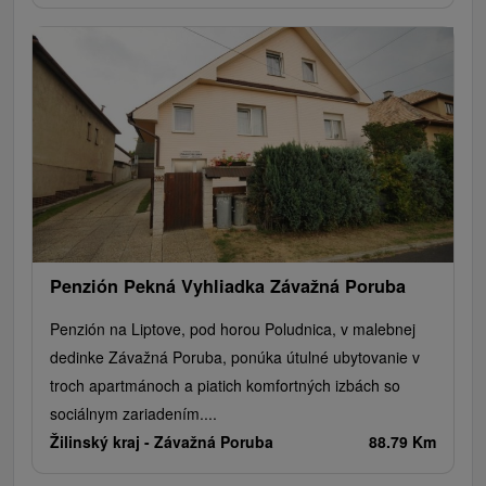
Penzión Pekná Vyhliadka Závažná Poruba
Penzión na Liptove, pod horou Poludnica, v malebnej
dedinke Závažná Poruba, ponúka útulné ubytovanie v
troch apartmánoch a piatich komfortných izbách so
sociálnym zariadením....
Žilinský kraj -
Závažná Poruba
88.79 Km