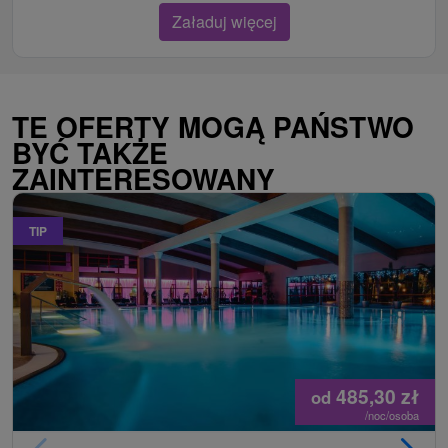
Załaduj więcej
TE OFERTY MOGĄ PAŃSTWO
BYĆ TAKŻE
ZAINTERESOWANY
TIP
485,30
zł
od
/noc/osoba