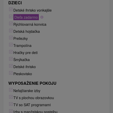
DZIECI
Detské ihrisko vonkajšie
Dieťa zadarmo
Rýchlovarná konvica
Detská hojdačka
Preliezky
Trampolína
Hračky pre deti
Šmýkačka
Detské ihrisko
Pieskovisko
WYPOSAŻENIE POKOJU
Nefajčiarske izby
TV s plochou obrazovkou
TV so SAT programami
Izby s manželskou posteľou