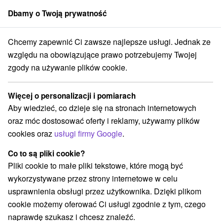
Dbamy o Twoją prywatność
członek grupy
Sorger
Chcemy zapewnić Ci zawsze najlepsze usługi. Jednak ze
dné Slovensko
Žilinský kraj
Habovka
Ubytovanie Jozef Habovka
względu na obowiązujące prawo potrzebujemy Twojej
zgody na używanie plików cookie.
Ubytovanie Jozef Habovka
Habovka
Więcej o personalizacji i pomiarach
Aby wiedzieć, co dzieje się na stronach internetowych
oraz móc dostosować oferty i reklamy, używamy plików
REZERWACJA I WYBÓR OFERTY
cookies oraz
usługi firmy Google
.
Skontaktuj się bezpośrednio z właścicielem.
Co to są pliki cookie?
Przejdź do lokalizacji
Pliki cookie to małe pliki tekstowe, które mogą być
wykorzystywane przez strony internetowe w celu
O URZĄDZENIA
SPRZĘT
usprawnienia obsługi przez użytkownika. Dzięki plikom
cookie możemy oferować Ci usługi zgodnie z tym, czego
naprawdę szukasz i chcesz znaleźć.