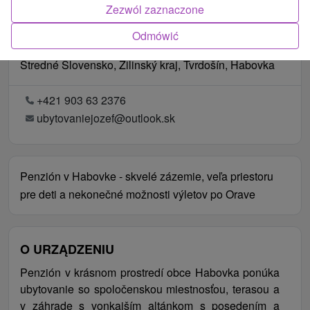
Zezwól zaznaczone
Odmówić
Lokalizacja
Stredné Slovensko, Žilinský kraj, Tvrdošín, Habovka
+421 903 63 2376
ubytovaniejozef@outlook.sk
Penzión v Habovke - skvelé zázemie, veľa priestoru
pre deti a nekonečné možnosti výletov po Orave
O URZĄDZENIU
Penzión v krásnom prostredí obce Habovka ponúka
ubytovanie so spoločenskou miestnosťou, terasou a
v záhrade s vonkajším altánkom s posedením a