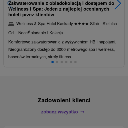
Zakwaterowanie z obiadokolacją i dostępem do
Wellness i Spa: Jeden z najlepiej ocenianych
hoteli przez klientów
Wellness & Spa Hotel Kaskady
★
★
★
★
Sliač - Sielnica
Od 1 Noce
Śniadanie I Kolacja
Komfortowe zakwaterowanie z wyżywieniem HB i napojami.
Nieograniczony dostęp do 3000-metrowego spa i wellness,
basenów termalnych, strefy fitness...
Zadowoleni klienci
zobacz wszystko