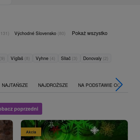
Pokaż wszystko
(131)
Východné Slovensko
(80)
(9)
Vígľaš
(8)
Vyhne
(4)
Sliač
(3)
Donovaly
(2)
NAJTAŃSZE
NAJDROŻSZE
NA PODSTAWIE OCENY
obacz poprzedni
Akcia