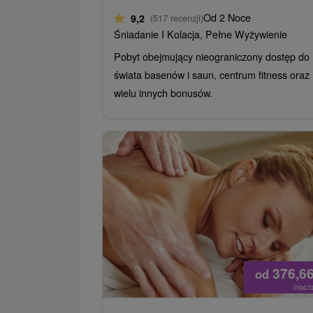
Od 2 Noce
9,2
(517 recenzji)
Śniadanie I Kolacja, Pełne Wyżywienie
Pobyt obejmujący nieograniczony dostęp do
świata basenów i saun, centrum fitness oraz
wielu innych bonusów.
376,6
od
/noc/