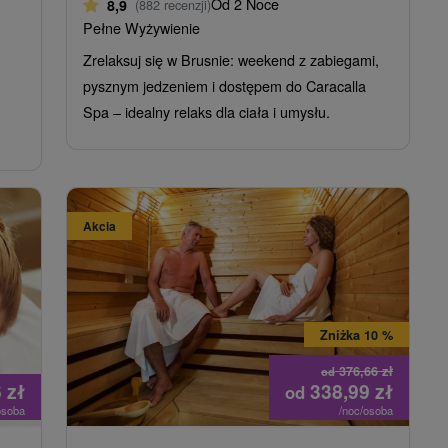
Od 2 Noce
8,9
(882 recenzji)
Pełne Wyżywienie
Zrelaksuj się w Brusnie: weekend z zabiegami,
pysznym jedzeniem i dostępem do Caracalla
Spa – idealny relaks dla ciała i umysłu.
Akcia
Zniżka 10 %
376,66
zł
od
6
zł
338,99
zł
od
osoba
/noc/osoba