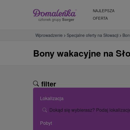
NAJLEPSZA
OFERTA
członek grupy
Sorger
Wprowadzenie
Specjalne oferty na Słowacji
Bon
Bony wakacyjne na Sło
filter
Lokalizacja
Dokąd się wybierasz? Podaj lokalizacj
Pobyt