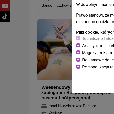
W dowolnym momencie
Bańskim Uzdrowiskiem.
Prawo stanowi, że m
niezbędne do działan
Pliki cookie, któr
Techniczne i niez
Analityczne i mar
Magazyn reklam
Reklamowe dane
Personalizacja r
382,5
od
/noc/
Weekendowy pobyt wellness z
zabiegami: Bezpłatny dostęp do
basenu i półpensjonat
Hotel Hviezda
★
★
★
Dudince
Dudince