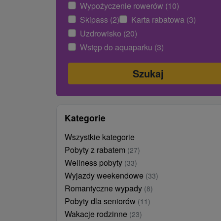
Wypożyczenie rowerów (10)
Skipass (2)
Karta rabatowa (3)
Uzdrowisko (20)
Wstęp do aquaparku (3)
Kategorie
Wszystkie kategorie
Pobyty z rabatem
(27)
Wellness pobyty
(33)
Wyjazdy weekendowe
(33)
Romantyczne wypady
(8)
Pobyty dla seniorów
(11)
Wakacje rodzinne
(23)