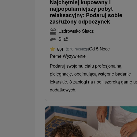
Najchętniej kupowany i
najpopularniejszy pobyt
relaksacyjny: Podaruj sobie
zasłużony odpoczynek
Uzdrowisko Sliacz
Sliač
Od 5 Noce
8,4
(276 recenzji)
Pełne Wyżywienie
Podaruj swojemu ciału profesjonalną
pielęgnację, obejmującą wstępne badanie
lekarskie, 3 zabiegi na noc i szeroką gamę u
dodatkowych.