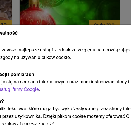
10 %
Zniżka 20 %
watność
79
zł
443,12
zł
od
1
zł
354,50
zł
od
osoba
/noc/osoba
zawsze najlepsze usługi. Jednak ze względu na obowiązując
 zgody na używanie plików cookie.
a
Sviatočný relax vo veľkom štýle v
kúpeľoch Caracalla Spa s 20 %
zľavou
acji i pomiarach
Uzdrowisko Brusno
eje się na stronach internetowych oraz móc dostosować oferty 
Brusno
usługi firmy Google
.
Od 2 Noce
8,9
(882 recenzji)
e?
Pełne Wyżywienie
 pliki tekstowe, które mogą być wykorzystywane przez strony int
Powitalny drink, uroczysta kolacja wigilijna z
i przez użytkownika. Dzięki plikom cookie możemy oferować Ci
prezentem, wstęp do basenu i świata saun
 szukasz i chcesz znaleźć.
 i
Caracalla Spa oraz zabiegi pielęgnacyjne.