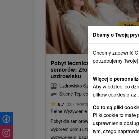
Zniżka 
Dbamy o Twoją pry
367,
od
331,0
od
/noc/
Chcemy zapewnić Ci 
potrzebujemy Twojej
Pobyt leczniczy i relaksacyjny dl
seniorów: Złote dni zdrowia w
uzdrowisku
Więcej o personaliz
Uzdrowisko Szklane Teplice
Aby wiedzieć, co dzi
Sklené Teplice
plików cookies oraz
Od 5 Noce
8,7
(267 recenzji)
Co to są pliki cooki
Pełne Wyżywienie
Pliki cookie to małe
Pobyt dla seniorów w Sklených Teplicach z
usprawnienia obsług
wyborem domu uzdrowiskowego, pełnym
tym, czego naprawdę
wyżywieniem, badaniem lekarskim, zabiegami