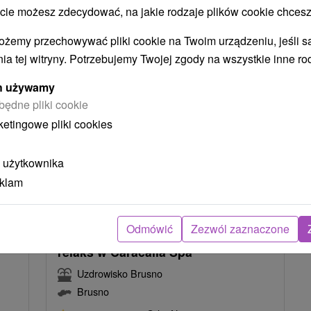
 możesz zdecydować, na jakie rodzaje plików cookie chcesz
ożemy przechowywać pliki cookie na Twoim urządzeniu, jeśli s
ia tej witryny. Potrzebujemy Twojej zgody na wszystkie inne ro
ych używamy
będne pliki cookie
ketingowe pliki cookies
 użytkownika
eklam
5
zł
416,54
zł
od
osoba
/noc/osoba
Odmówić
Zezwól zaznaczone
Reset w uzdowisku: Weekendowy
relaks w Caracalla Spa
Uzdrowisko Brusno
Brusno