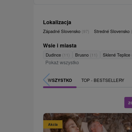
Lokalizacja
Západné Slovensko
(97)
Stredné Slovensko
Wsie i miasta
Dudince
(11)
Brusno
(11)
Sklené Teplice
Pokaż wszystko
TOP - BESTSELLERY
WSZYSTKO
z
Akcia