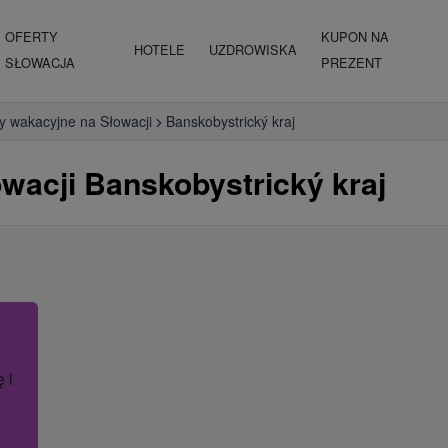
OFERTY
KUPON NA
HOTELE
UZDROWISKA
SŁOWACJA
PREZENT
y wakacyjne na Słowacji
Banskobystrický kraj
wacji Banskobystrický kraj
ę lub nazwę hotelu.