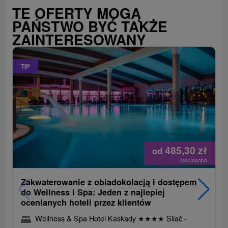
TE OFERTY MOGĄ
PAŃSTWO BYĆ TAKŻE
ZAINTERESOWANY
TIP
485,30
zł
od
/noc/osoba
Zakwaterowanie z obiadokolacją i dostępem
do Wellness i Spa: Jeden z najlepiej
ocenianych hoteli przez klientów
Wellness & Spa Hotel Kaskady
★
★
★
★
Sliač -