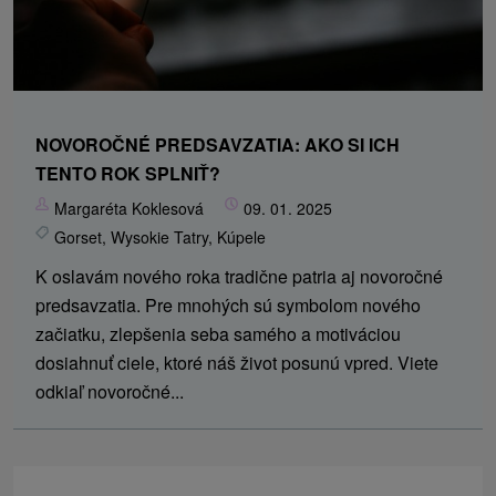
NOVOROČNÉ PREDSAVZATIA: AKO SI ICH
TENTO ROK SPLNIŤ?
Margaréta Koklesová
09. 01. 2025
Gorset
,
Wysokie Tatry
,
Kúpele
K oslavám nového roka tradične patria aj novoročné
predsavzatia. Pre mnohých sú symbolom nového
začiatku, zlepšenia seba samého a motiváciou
dosiahnuť ciele, ktoré náš život posunú vpred. Viete
odkiaľ novoročné...