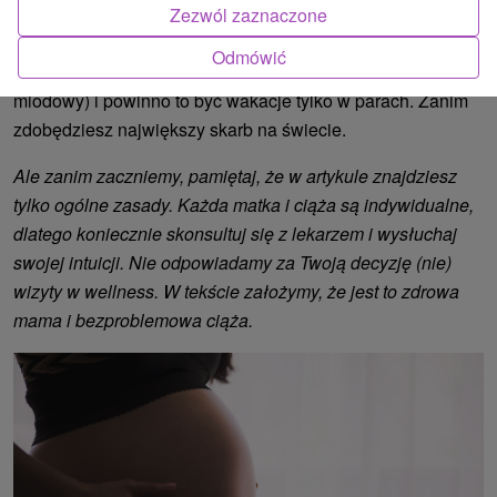
upragnione dziecko to świetny pomysł.
Termin pawian
Zezwól zaznaczone
jest dobrze znany za granicą. Mówi się, że samo słowo
Odmówić
babymoon pochodzi od słowa honeymoon (miesiąc
miodowy) i powinno to być wakacje tylko w parach. Zanim
zdobędziesz największy skarb na świecie.
Ale zanim zaczniemy, pamiętaj, że w artykule znajdziesz
tylko ogólne zasady. Każda matka i ciąża są indywidualne,
dlatego koniecznie skonsultuj się z lekarzem i wysłuchaj
swojej intuicji. Nie odpowiadamy za Twoją decyzję (nie)
wizyty w wellness. W tekście założymy, że jest to zdrowa
mama i bezproblemowa ciąża.