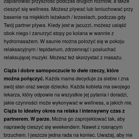
zaplanować przyszłość podczas długich rozmów, a także
cieszyć się wellness. Możesz pływać lub leniuchować przy
basenie na miękkich leżakach / krzesłach, podczas gdy
Twój partner pływa. Kiedy jest w jacuzzi, możesz usiąść
obok niego i zanurzyć stopy po kolana w wannie z
hydromasażem. W saunie można położyć się w pokoju
relaksacyjnym / tepidarium, zdrzemnąć i posłuchać
relaksującej muzyki. Możesz też skorzystać z masażu.
Ciąża i dobre samopoczucie to dwie rzeczy, które
można połączyć.
Każda mama decyduje za siebie i zna
swój stan oraz swoje dziecko. Każda kobieta ma swojego
lekarza, który odpowie na wszystkie jej pytania i doradzi,
jakie czynności może wykonywać w wellness, a jakich nie.
Ciąża to idealny okres na relaks i intensywny czas z
partnerem. W parze.
Można go zaprojektować tak, aby
naprawdę cieszyć się weekendem. Nawet z rosnącym
brzuchem. I jeszcze jedna rada na koniec. Uważaj, aby nie