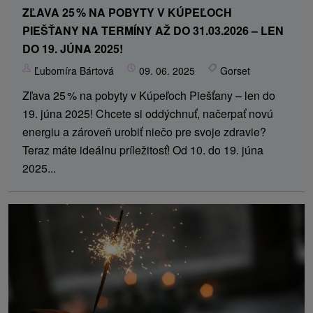
ZĽAVA 25 % NA POBYTY V KÚPEĽOCH
PIEŠŤANY NA TERMÍNY AŽ DO 31.03.2026 – LEN
DO 19. JÚNA 2025!
Ľubomíra Bártová
09. 06. 2025
Gorset
Zľava 25 % na pobyty v Kúpeľoch Piešťany – len do
19. júna 2025! Chcete si oddýchnuť, načerpať novú
energiu a zároveň urobiť niečo pre svoje zdravie?
Teraz máte ideálnu príležitosť! Od 10. do 19. júna
2025...