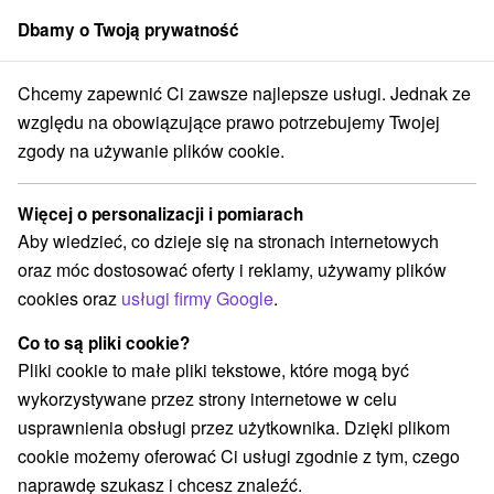
Dbamy o Twoją prywatność
członek grupy
Sorger
Chcemy zapewnić Ci zawsze najlepsze usługi. Jednak ze
Blog
Wellness w ciąży
względu na obowiązujące prawo potrzebujemy Twojej
WELLNESS W CIĄŻY
zgody na używanie plików cookie.
Więcej o personalizacji i pomiarach
Aby wiedzieć, co dzieje się na stronach internetowych
oraz móc dostosować oferty i reklamy, używamy plików
cookies oraz
usługi firmy Google
.
Co to są pliki cookie?
Pliki cookie to małe pliki tekstowe, które mogą być
wykorzystywane przez strony internetowe w celu
usprawnienia obsługi przez użytkownika. Dzięki plikom
cookie możemy oferować Ci usługi zgodnie z tym, czego
naprawdę szukasz i chcesz znaleźć.
Margaréta Koklesová
12. 09. 2019
Gorset