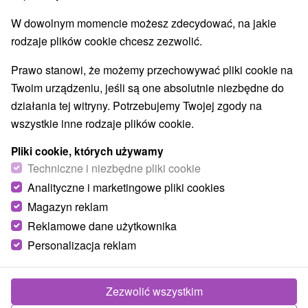
W dowolnym momencie możesz zdecydować, na jakie
Treść artykułu:
rodzaje plików cookie chcesz zezwolić.
Pływanie
Prawo stanowi, że możemy przechowywać pliki cookie na
Wir
Twoim urządzeniu, jeśli są one absolutnie niezbędne do
Sauna
działania tej witryny. Potrzebujemy Twojej zgody na
Masaże
wszystkie inne rodzaje plików cookie.
Babymoon
Pliki cookie, których używamy
Jeśli regularnie odwiedzałeś wellness przed zajściem w
Techniczne i niezbędne pliki cookie
ciążę, prawdopodobnie nie będziesz chciał rezygnować z
Analityczne i marketingowe pliki cookies
tego hobby nawet z rosnącym brzuchem.
Doradzimy Ci,
Magazyn reklam
jakie zajęcia iw jakiej formie są odpowiednie dla
Reklamowe dane użytkownika
przyszłych mam, a których raczej unikać.
Personalizacja reklam
A może po prostu wychodzisz gdzieś ze swoim partnerem
na weekend
i musisz wiedzieć, co możesz. Cieszymy się z
Zezwolić wszystkim
tego pomysłu.
Pobyt wellness w
oczekiwaniu na