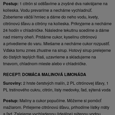
Postup:
1 citrón si odšťavíme a zvyšné dva nakrájame na
kolieska. Vodu prevaríme a necháme vychladnúť.
Zoberieme väčší hrniec a dáme do neho vodu, kvety,
citrónovú šťavu a citróny na kolieska. Prikryjeme a necháme
24 hodín v chladničke. Následne tekutinu scedíme a dáme
nad mierny oheň. Pridáme cukor, kyselinu citrónovú
a privedieme do varu. Miešame a necháme cukor rozpustiť.
Vďaka tomu zmes zhustne na sirup. Hotový sirup prelejeme
do čistých teplých fliaš, uzavrieme a skladujeme na
tmavom, chladnom mieste alebo v chladničke.
RECEPT: DOMÁCA MALINOVÁ LIMONÁDA
Suroviny:
2 hrste čerstvých malín, 2 PL citrónovej šťavy, 1
PL trstinového cukru, citrón, listy medovky, ľad, sýtená voda
Postup:
Maliny a cukor popučíme. Môžeme si pomôcť
mažiarom. Prilejeme citrónovú šťavu, prihodíme lístky mäty
a ľad. Zalejeme vychladenou (ideálne) sýtenou vodou.