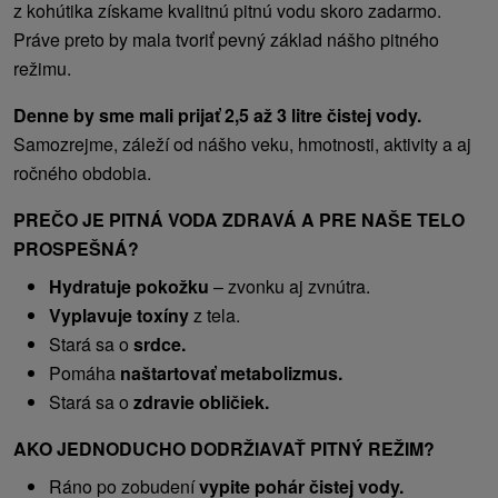
z kohútika získame kvalitnú pitnú vodu skoro zadarmo.
Práve preto by mala tvoriť pevný základ nášho pitného
režimu.
Denne by sme mali prijať 2,5 až 3 litre čistej vody.
Samozrejme, záleží od nášho veku, hmotnosti, aktivity a aj
ročného obdobia.
PREČO JE PITNÁ VODA ZDRAVÁ A PRE NAŠE TELO
PROSPEŠNÁ?
Hydratuje pokožku
– zvonku aj zvnútra.
Vyplavuje toxíny
z tela.
Stará sa o
srdce.
Pomáha
naštartovať metabolizmus.
Stará sa o
zdravie obličiek.
AKO JEDNODUCHO DODRŽIAVAŤ PITNÝ REŽIM?
Ráno po zobudení
vypite pohár čistej vody.