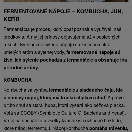
FERMENTOVANÉ NÁPOJE – KOMBUCHA, JUN,
KEFÍR
Fermentácia je proces, ktorý opäť poznali a využívali naši
predkovia. A my jej prínosy objavujeme až v posledných
rokoch. Kým bežné sýtené nápoje sú zmesou cukru,
umelých aróm a sýtenej vody,
fermentované nápoje sú
živé. Ich sýtenie pochádza z fermentácie a obsahuje iba
prírodné arómy.
KOMBUCHA
Kombucha sa vyrába
fermentáciou sladeného čaju. Ide
o šumivý nápoj, ktorý má trošku štipľavú chuť.
A práve
o túto chuť sa stará huba, ktorá vyzerá ako béžová placka.
Volá sa SCOBY (Symbiotic Culture Of Bacteria and Yeast).
V nej sa nachádzajú všetky kvasinky a užitočné baktérie,
ktoré nápoj fermentujú. Nápoj kombucha
pomáha tráveniu,