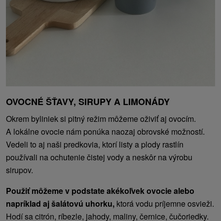
OVOCNÉ ŠŤAVY, SIRUPY A LIMONÁDY
Okrem byliniek si pitný režim môžeme oživiť aj ovocím.
A lokálne ovocie nám ponúka naozaj obrovské možností.
Vedeli to aj naši predkovia, ktorí listy a plody rastlín
používali na ochutenie čistej vody a neskôr na výrobu
sirupov.
Použiť môžeme v podstate akékoľvek ovocie alebo
napríklad aj šalátovú uhorku,
ktorá vodu príjemne osvieži.
Hodí sa citrón, ríbezle, jahody, maliny, černice, čučoriedky.