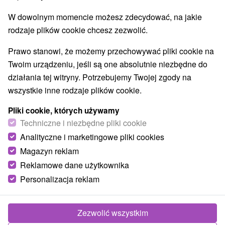
Margaréta Koklesová
09. 05. 2024
W dowolnym momencie możesz zdecydować, na jakie
rodzaje plików cookie chcesz zezwolić.
Treść artykułu:
Prawo stanowi, że możemy przechowywać pliki cookie na
Nápoje našich predkov
Twoim urządzeniu, jeśli są one absolutnie niezbędne do
Žinčica
działania tej witryny. Potrzebujemy Twojej zgody na
Fermentované nápoje – kombucha, jun, kefír
wszystkie inne rodzaje plików cookie.
Kombucha
Pliki cookie, których używamy
Jun
Techniczne i niezbędne pliki cookie
Kefír
Analityczne i marketingowe pliki cookies
Medovina
Magazyn reklam
Ovocné destiláty
Reklamowe dane użytkownika
Tatranský čaj, borovička a ďalší tvrdý alkohol
Personalizacja reklam
Pivo
Cider
Víno
Zezwolić wszystkim
Bylinkové čaje