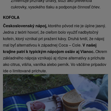
Zmierňuje príznaky únavy, slúži ako prevencia
cukrovky, vysokého tlaku a podporuje činnosť čriev.
KOFOLA
Československý nápoj,
ktorého pôvod nie je úplne jasný.
Jedna z teórii hovorí, že cieľom bolo využiť nadbytočný
kofeín, ktorý vznikal pri pražení kávy. Druhá tvrdí, že nápoj
mal byť alternatívou k západnej Coca – Cole.
V našej
krajine patrí k typickým nápojom osláv aj Vianoc.
Okrem
základného nápoja vznikajú aj rôzne alternatívy a príchute
ako citrus, višňa, vanilka alebo perník. Vo väčšine prípadov
ide o limitované príchute.