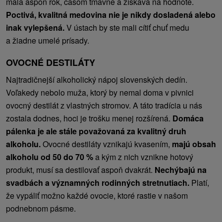
mala aspoň rok, časom tmavne a získava na hodnote.
Poctivá, kvalitná medovina nie je nikdy dosladená alebo
inak vylepšená.
V ústach by ste mali cítiť chuť medu
a žiadne umelé prísady.
OVOCNÉ DESTILÁTY
Najtradičnejší alkoholický nápoj slovenských dedín.
Voľakedy nebolo muža, ktorý by nemal doma v pivnici
ovocný destilát z vlastných stromov. A táto tradícia u nás
zostala dodnes, hoci je trošku menej rozšírená.
Domáca
pálenka je ale stále považovaná za kvalitný druh
alkoholu.
Ovocné destiláty vznikajú kvasením,
majú obsah
alkoholu od 50 do 70 %
a kým z nich vznikne hotový
produkt, musí sa destilovať aspoň dvakrát.
Nechýbajú na
svadbách a významných rodinných stretnutiach.
Platí,
že vypáliť možno každé ovocie, ktoré rastie v našom
podnebnom pásme.