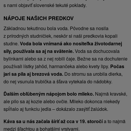
s nami objaviť slovenské tekuté poklady.
NÁPOJE NAŠICH PREDKOV
Základnou tekutinou bola voda. Pôvodne sa nosila
z prírodných studničiek, neskôr si naši predkovia kopali
studne.
Voda bola vnímaná ako nositeľka životodarnej
sily, používala sa aj na svätenie.
Voda sa dochucovala
bylinkami alebo sa z nej robili čaje. Bežne sa na dochutenie
používali lístky jahôd, harmančeka alebo kvety lipy.
Počas
jari sa pila aj brezová voda.
Do stromu sa urobila dierka,
do nej vsunula trubička a šťava vytekala do nádobky.
Ďalším obľúbeným nápojom bolo mlieko.
Najmä kravské,
ale pilo sa aj kozie alebo ovčie. Mlieko dokonca niekedy
spĺňalo aj funkciu jedla – dokázalo zasýtiť žalúdok.
Káva sa u nás začala šíriť až cca v 19. storočí
a to najmä
medzi šľachtou a bohatšími vrstvami.