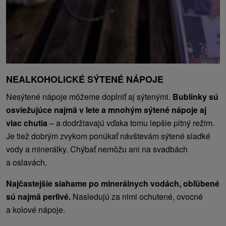
NEALKOHOLICKÉ SÝTENÉ NÁPOJE
Nesýtené nápoje môžeme doplniť aj sýtenými.
Bublinky sú
osviežujúce najmä v lete a mnohým sýtené nápoje aj
viac chutia
– a dodržiavajú vďaka tomu lepšie pitný režim.
Je tiež dobrým zvykom ponúkať návštevám sýtené sladké
vody a minerálky. Chýbať nemôžu ani na svadbách
a oslavách.
Najčastejšie siahame po minerálnych vodách, obľúbené
sú najmä perlivé.
Nasledujú za nimi ochutené, ovocné
a kolové nápoje.