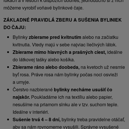
lúkach a v lesoch k dispozícii dodnes, jednoducho si z nich
môžeme vyrobiť voňavé bylinkové čaje.
ZÁKLADNÉ PRAVIDLÁ ZBERU A SUŠENIA BYLINIEK
DO ČAJU:
Bylinky
zbierame pred kvitnutím
alebo na začiatku
kvitnutia. Vtedy majú v sebe najviac liečivých látok.
Zbierame mimo hlavných a prašných ciest,
ideálne
do látkovej tašky alebo košíka.
Zbierame ráno alebo doobeda,
na kvetoch už nesmie
byť rosa. Práve rosa nám bylinky počas noci osvieži
a umyje.
Čerstvo nazbierané
bylinky necháme usušiť čo
najskôr.
Poukladáme ich na textíliu alebo papier,
nesušíme na priamom slnku ale v tzv. suchom teple.
Ideálne v interiéri.
Sušenie trvá 4 – 8 dní,
bylinky treba pravidelne otáčať,
aby sa nám rovnomerne vysušili. Správne vysušené