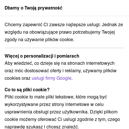
Dbamy o Twoją prywatność
członek grupy
Sorger
Chcemy zapewnić Ci zawsze najlepsze usługi. Jednak ze
Blog
Spoznajte slovenské tekuté poklady
względu na obowiązujące prawo potrzebujemy Twojej
SPOZNAJTE SLOVENSKÉ
zgody na używanie plików cookie.
TEKUTÉ POKLADY
Więcej o personalizacji i pomiarach
Aby wiedzieć, co dzieje się na stronach internetowych
oraz móc dostosować oferty i reklamy, używamy plików
cookies oraz
usługi firmy Google
.
Co to są pliki cookie?
Pliki cookie to małe pliki tekstowe, które mogą być
wykorzystywane przez strony internetowe w celu
usprawnienia obsługi przez użytkownika. Dzięki plikom
cookie możemy oferować Ci usługi zgodnie z tym, czego
naprawdę szukasz i chcesz znaleźć.