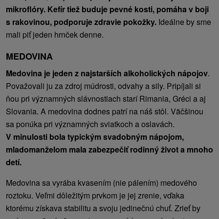
mikroflóry. Kefír tiež buduje pevné kosti, pomáha v boji
s rakovinou, podporuje zdravie pokožky.
Ideálne by sme
mali piť jeden hrnček denne.
MEDOVINA
Medovina je jeden z najstarších alkoholických nápojov
.
Považovali ju za zdroj múdrosti, odvahy a sily. Pripíjali si
ňou pri významných slávnostiach starí Rimania, Gréci a aj
Slovania. A medovina dodnes patrí na náš stôl. Väčšinou
sa ponúka pri významných sviatkoch a oslavách.
V minulosti bola typickým svadobným nápojom,
mladomanželom mala zabezpečiť rodinný život a mnoho
detí.
Medovina sa vyrába kvasením (nie pálením) medového
roztoku. Veľmi dôležitým prvkom je jej zrenie, vďaka
ktorému získava stabilitu a svoju jedinečnú chuť. Zrieť by