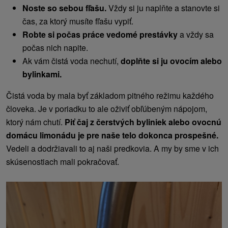
Noste so sebou fľašu.
Vždy si ju naplňte a stanovte si
čas, za ktorý musíte fľašu vypiť.
Robte si počas práce vedomé prestávky
a vždy sa
počas nich napite.
Ak vám čistá voda nechutí,
doplňte si ju ovocím alebo
bylinkami.
Čistá voda by mala byť základom pitného režimu každého
človeka. Je v poriadku to ale oživiť obľúbeným nápojom,
ktorý nám chutí.
Piť čaj z čerstvých byliniek alebo ovocnú
domácu limonádu je pre naše telo dokonca prospešné.
Vedeli a dodržiavali to aj naši predkovia. A my by sme v ich
skúsenostiach mali pokračovať.