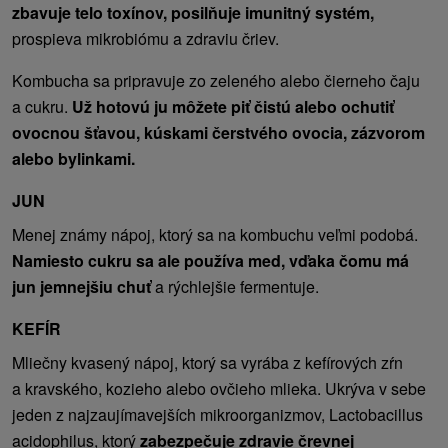
zbavuje telo toxínov, posilňuje imunitný systém,
prospieva mikrobiómu a zdraviu čriev.
Kombucha sa pripravuje zo zeleného alebo čierneho čaju
a cukru.
Už hotovú ju môžete piť čistú alebo ochutiť
ovocnou šťavou, kúskami čerstvého ovocia, zázvorom
alebo bylinkami.
JUN
Menej známy nápoj, ktorý sa na kombuchu veľmi podobá.
Namiesto cukru sa ale používa med, vďaka čomu má
jun jemnejšiu chuť
a rýchlejšie fermentuje.
KEFÍR
Mliečny kvasený nápoj, ktorý sa vyrába z kefírových zŕn
a kravského, kozieho alebo ovčieho mlieka. Ukrýva v sebe
jeden z najzaujímavejších mikroorganizmov, Lactobacillus
acidophilus, ktorý
zabezpečuje zdravie črevnej