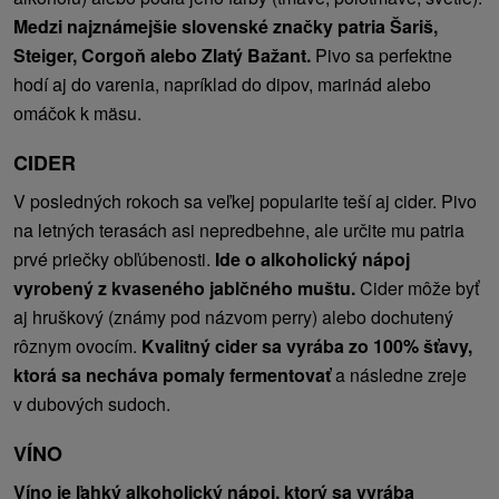
Medzi najznámejšie slovenské značky patria Šariš,
Steiger, Corgoň alebo Zlatý Bažant.
Pivo sa perfektne
hodí aj do varenia, napríklad do dipov, marinád alebo
omáčok k mäsu.
CIDER
V posledných rokoch sa veľkej popularite teší aj cider. Pivo
na letných terasách asi nepredbehne, ale určite mu patria
prvé priečky obľúbenosti.
Ide o alkoholický nápoj
vyrobený z kvaseného jablčného muštu.
Cider môže byť
aj hruškový (známy pod názvom perry) alebo dochutený
rôznym ovocím.
Kvalitný cider sa vyrába zo 100% šťavy,
ktorá sa necháva pomaly fermentovať
a následne zreje
v dubových sudoch.
VÍNO
Víno je ľahký alkoholický nápoj, ktorý sa vyrába