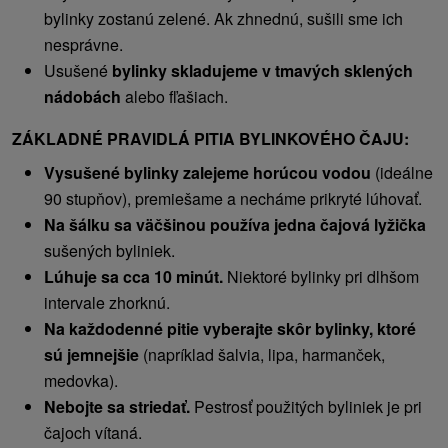
bylinky zostanú zelené. Ak zhnednú, sušili sme ich
nesprávne.
Usušené
bylinky skladujeme v tmavých sklených
nádobách
alebo fľašiach.
ZÁKLADNÉ PRAVIDLÁ PITIA BYLINKOVÉHO ČAJU:
Vysušené bylinky zalejeme horúcou vodou
(ideálne
90 stupňov), premiešame a necháme prikryté lúhovať.
Na šálku sa väčšinou používa jedna čajová lyžička
sušených byliniek.
Lúhuje sa cca 10 minút.
Niektoré bylinky pri dlhšom
intervale zhorknú.
Na každodenné pitie vyberajte skôr bylinky, ktoré
sú jemnejšie
(napríklad šalvia, lipa, harmanček,
medovka).
Nebojte sa striedať.
Pestrosť použitých byliniek je pri
čajoch vítaná.