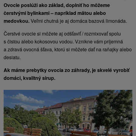
Ovocie poslúži ako základ, doplniť ho môžeme
čerstvými bylinkami – napríklad mätou alebo
medovkou.
Veľmi chutná je aj domáca bazová limonáda.
Čerstvé ovocie si môžete aj odšťaviť / rozmixovať spolu
s čistou alebo kokosovou vodou. Vznikne vám príjemná
a zdravá ovocná šťava, ktorú si môžete dať na raňajky alebo
desiatu.
Ak máme prebytky ovocia zo záhrady, je skvelé vyrobiť
domáci, kvalitný sirup.