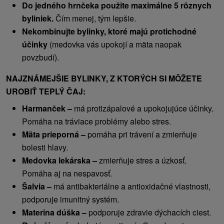
Do jedného hrnčeka použite maximálne 5 rôznych
byliniek.
Čím menej, tým lepšie.
Nekombinujte bylinky, ktoré majú protichodné
účinky
(medovka vás upokojí a mäta naopak
povzbudí).
NAJZNÁMEJŠIE BYLINKY, Z KTORÝCH SI MÔŽETE
UROBIŤ TEPLÝ ČAJ:
Harmanček –
má protizápalové a upokojujúce účinky.
Pomáha na tráviace problémy alebo stres.
Mäta prieporná –
pomáha pri trávení a zmierňuje
bolesti hlavy.
Medovka lekárska –
zmierňuje stres a úzkosť.
Pomáha aj na nespavosť.
Šalvia –
má antibakteriálne a antioxidačné vlastnosti,
podporuje imunitný systém.
Materina dúška –
podporuje zdravie dýchacích ciest.