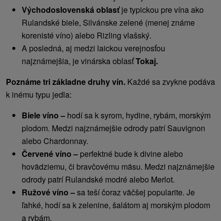
Východoslovenská oblasť
je typickou pre vína ako
Rulandské biele, Silvánske zelené (menej známe
korenisté víno) alebo Rizling vlašský.
A posledná, aj medzi laickou verejnosťou
najznámejšia, je vinárska oblasť
Tokaj.
Poznáme tri základne druhy vín.
Každé sa zvykne podáva
k inému typu jedla:
Biele víno –
hodí sa k syrom, hydine, rybám, morským
plodom. Medzi najznámejšie odrody patrí Sauvignon
alebo Chardonnay.
Červené víno –
perfektné bude k divine alebo
hovädziemu, či bravčovému mäsu. Medzi najznámejšie
odrody patrí Rulandské modré alebo Merlot.
Ružové víno –
sa teší čoraz väčšej popularite. Je
ľahké, hodí sa k zelenine, šalátom aj morským plodom
a rybám.