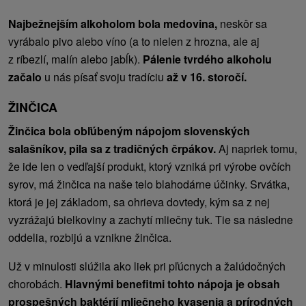
Najbežnejším alkoholom bola medovina,
neskôr sa
vyrábalo pivo alebo víno (a to nielen z hrozna, ale aj
z ríbezlí, malín alebo jabĺk).
Pálenie tvrdého alkoholu
začalo
u nás písať svoju tradíciu
až v 16. storočí.
ŽINČICA
Žinčica bola obľúbeným nápojom slovenských
salašníkov, pila sa z tradičných črpákov.
Aj napriek tomu,
že ide len o vedľajší produkt, ktorý vzniká pri výrobe ovčích
syrov, má žinčica na naše telo blahodárne účinky. Srvátka,
ktorá je jej základom, sa ohrieva dovtedy, kým sa z nej
vyzrážajú bielkoviny a zachytí mliečny tuk. Tie sa následne
oddelia, rozbijú a vznikne žinčica.
Už v minulosti slúžila ako liek pri pľúcnych a žalúdočných
chorobách.
Hlavnými benefitmi tohto nápoja je obsah
prospešných baktérií mliečneho kvasenia a prírodných