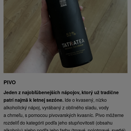
PIVO
Jeden z najobľúbenejších nápojov, ktorý už tradične
patrí najmä k letnej sezóne.
Ide o kvasený, nízko
alkoholický nápoj, vyrábaný z obilného sladu, vody
a chmeľu, s pomocou pivovarských kvasníc. Pivo môžeme
rozdeliť do kategórii podľa jeho stupňovitosti (obsahu
alkoholu) alebo podľa jeho farby (tmavé, polotmavé, svetlé).