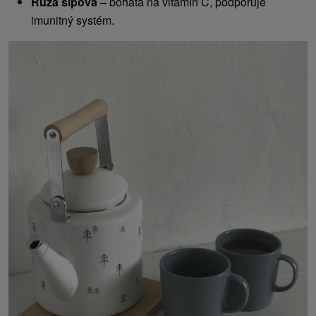
Ruža šípová –
bohatá na vitamín C, podporuje
imunitný systém.