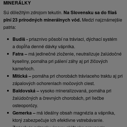
MINERÁLKY
Sú dôležitým zdrojom tekutín.
Na Slovensku sa do fliaš
plní 23 prírodných minerálnych vôd.
Medzi najznámejšie
patria:
Budiš -
priaznivo pôsobí na tráviaci, dýchací systém
a dopĺňa denné dávky vápnika.
Fatra –
má jedinečné zloženie, neutralizuje žalúdočné
kyseliny, pomáha pri pálení záhy aj pri žlčových
kameňoch.
Mitická –
pomáha pri chorobách tráviaceho traktu aj pri
zápalových ochoreniach močových ciest.
Baldovská –
vysoko mineralizovaná, pomáha pri
žalúdočných a črevných chorobách, pri liečbe
osteoporózy.
Gemerka –
má ideálny obsah magnézia a vápnika,
ktorý zabezpečuje ich efektívne vstrebávanie.