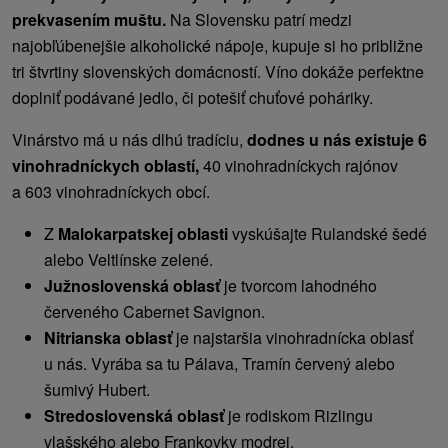
prekvasením muštu.
Na Slovensku patrí medzi
najobľúbenejšie alkoholické nápoje, kupuje si ho približne
tri štvrtiny slovenských domácností. Víno dokáže perfektne
doplniť podávané jedlo, či potešiť chuťové poháriky.
Vinárstvo má u nás dlhú tradíciu,
dodnes u nás existuje 6
vinohradníckych oblastí,
40 vinohradníckych rajónov
a 603 vinohradníckych obcí.
Z
Malokarpatskej oblasti
vyskúšajte Rulandské šedé
alebo Veltlínske zelené.
Južnoslovenská oblasť
je tvorcom lahodného
červeného Cabernet Savignon.
Nitrianska oblasť
je najstaršia vinohradnícka oblasť
u nás. Vyrába sa tu Pálava, Tramín červený alebo
šumivý Hubert.
Stredoslovenská oblasť
je rodiskom Rizlingu
vlašského alebo Frankovky modrej.