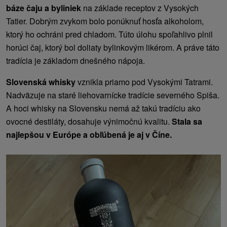
báze čaju a byliniek
na základe receptov z Vysokých
Tatier. Dobrým zvykom bolo ponúknuť hosťa alkoholom,
ktorý ho ochráni pred chladom. Túto úlohu spoľahlivo plnil
horúci čaj, ktorý bol doliaty bylinkovým likérom. A práve táto
tradícia je základom dnešného nápoja.
Slovenská whisky
vznikla priamo pod Vysokými Tatrami.
Nadväzuje na staré liehovarnícke tradície severného Spiša.
A hoci whisky na Slovensku nemá až takú tradíciu ako
ovocné destiláty, dosahuje výnimočnú kvalitu.
Stala sa
najlepšou v Európe a obľúbená je aj v Číne.