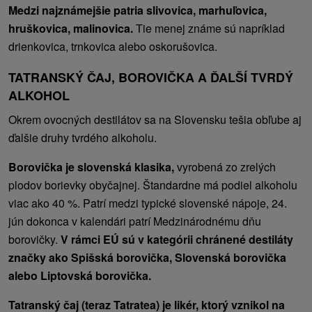
Medzi najznámejšie patria slivovica, marhuľovica,
hruškovica, malinovica.
Tie menej známe sú napríklad
drienkovica, trnkovica alebo oskorušovica.
TATRANSKÝ ČAJ, BOROVIČKA A ĎALŠÍ TVRDÝ
ALKOHOL
Okrem ovocných destilátov sa na Slovensku tešia obľube aj
ďalšie druhy tvrdého alkoholu.
Borovička je slovenská klasika,
vyrobená zo zrelých
plodov borievky obyčajnej. Štandardne má podiel alkoholu
viac ako 40 %. Patrí medzi typické slovenské nápoje, 24.
jún dokonca v kalendári patrí Medzinárodnému dňu
borovičky.
V rámci EÚ sú v kategórii chránené destiláty
značky ako Spišská borovička, Slovenská borovička
alebo Liptovská borovička.
Tatranský čaj (teraz Tatratea) je likér, ktorý vznikol na