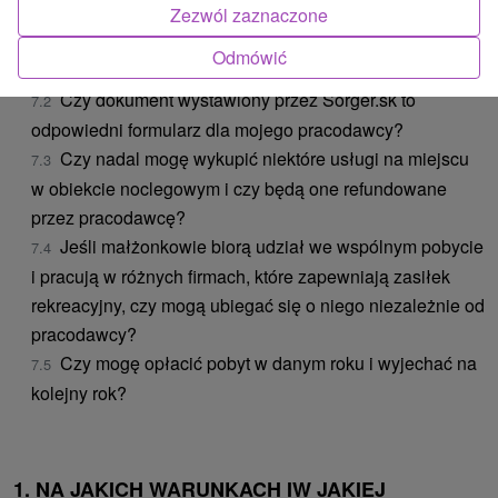
CZĘSTO ZADAWANE PYTANIA:
Zezwól zaznaczone
Kto wyda mi dowód zwrotu kosztów, jeśli wykupię
Odmówić
pobyt przez Sorger.sk?
Czy dokument wystawiony przez Sorger.sk to
odpowiedni formularz dla mojego pracodawcy?
Czy nadal mogę wykupić niektóre usługi na miejscu
w obiekcie noclegowym i czy będą one refundowane
przez pracodawcę?
Jeśli małżonkowie biorą udział we wspólnym pobycie
i pracują w różnych firmach, które zapewniają zasiłek
rekreacyjny, czy mogą ubiegać się o niego niezależnie od
pracodawcy?
Czy mogę opłacić pobyt w danym roku i wyjechać na
kolejny rok?
1.
NA JAKICH WARUNKACH IW JAKIEJ