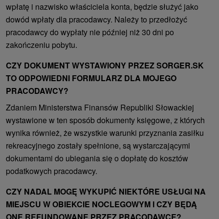
wpłatę i nazwisko właściciela konta, będzie służyć jako
dowód wpłaty dla pracodawcy. Należy to przedłożyć
pracodawcy do wypłaty nie później niż 30 dni po
zakończeniu pobytu.
CZY DOKUMENT WYSTAWIONY PRZEZ SORGER.SK
TO ODPOWIEDNI FORMULARZ DLA MOJEGO
PRACODAWCY?
Zdaniem Ministerstwa Finansów Republiki Słowackiej
wystawione w ten sposób dokumenty księgowe, z których
wynika również, że wszystkie warunki przyznania zasiłku
rekreacyjnego zostały spełnione, są wystarczającymi
dokumentami do ubiegania się o dopłatę do kosztów
podatkowych pracodawcy.
CZY NADAL MOGĘ WYKUPIĆ NIEKTÓRE USŁUGI NA
MIEJSCU W OBIEKCIE NOCLEGOWYM I CZY BĘDĄ
ONE REFUNDOWANE PRZEZ PRACODAWCĘ?