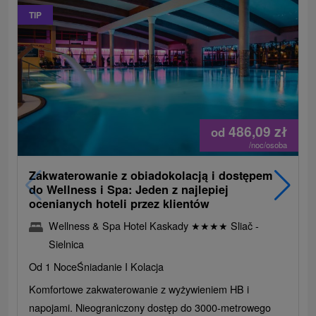
TIP
486,09
zł
od
/noc/osoba
Zakwaterowanie z obiadokolacją i dostępem
do Wellness i Spa: Jeden z najlepiej
ocenianych hoteli przez klientów
Wellness & Spa Hotel Kaskady
★
★
★
★
Sliač -
Sielnica
Od 1 Noce
Śniadanie I Kolacja
Komfortowe zakwaterowanie z wyżywieniem HB i
napojami. Nieograniczony dostęp do 3000-metrowego