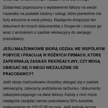
Zostaniesz poproszony o wystawienie faktury na swoje
nazwisko na podatek lokalny i usługi, które pierwotnie nie
były wliczone w cenę pokoju. Następnie dołączysz ten
dokument do innych dokumentów z Sorger.sk i złożysz go
wraz z wnioskiem o zasiłek rekreacyjny do swojego
pracodawcy.
JEŚLI MAŁŻONKOWIE BIORĄ UDZIAŁ WE WSPÓLNYM
POBYCIE I PRACUJĄ W RÓŻNYCH FIRMACH, KTÓRE
ZAPEWNIAJĄ ZASIŁEK REKREACYJNY, CZY MOGĄ
UBIEGAĆ SIĘ O NIEGO NIEZALEŻNIE OD
PRACODAWCY?
Jeśli oboje małżonkowie chcieliby ubiegać się o zasiłek
rekreacyjny, zalecamy podzielenie rachunku / dokumentu
zabezpieczającego na dwie faktury. Każdy z nich może
następnie zażądać zwrotu pracodawcy 55% kosztów,
maksymalnie do 275 EUR rocznie. Jeśli jednak łączna