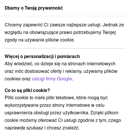
Dbamy o Twoją prywatność
członek grupy
Sorger
Chcemy zapewnić Ci zawsze najlepsze usługi. Jednak ze
log
Vouchery rekreacyjne, dodatek rekreacyjny: jak je wykorzystać p
względu na obowiązujące prawo potrzebujemy Twojej
VOUCHERY REKREACYJNE,
zgody na używanie plików cookie.
DODATEK REKREACYJNY: JAK
Więcej o personalizacji i pomiarach
JE WYKORZYSTAĆ PODCZAS
Aby wiedzieć, co dzieje się na stronach internetowych
REZERWACJI PRZEZ
oraz móc dostosować oferty i reklamy, używamy plików
SORGER.SK
cookies oraz
usługi firmy Google
.
Co to są pliki cookie?
Pliki cookie to małe pliki tekstowe, które mogą być
wykorzystywane przez strony internetowe w celu
usprawnienia obsługi przez użytkownika. Dzięki plikom
cookie możemy oferować Ci usługi zgodnie z tym, czego
naprawdę szukasz i chcesz znaleźć.