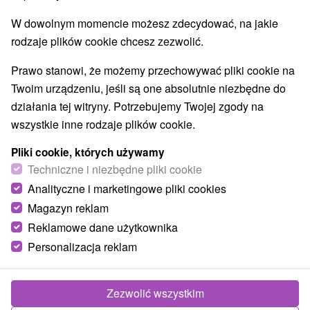
W dowolnym momencie możesz zdecydować, na jakie
rodzaje plików cookie chcesz zezwolić.
Prawo stanowi, że możemy przechowywać pliki cookie na
Peter Sorger
04. 04. 2025
Twoim urządzeniu, jeśli są one absolutnie niezbędne do
działania tej witryny. Potrzebujemy Twojej zgody na
Treść artykułu:
wszystkie inne rodzaje plików cookie.
1. Na jakich warunkach iw jakiej wysokości możesz
Pliki cookie, których używamy
wykorzystać dodatek rekreacyjny od pracodawcy?
Techniczne i niezbędne pliki cookie
2. Komu przysługuje dodatek rekreacyjny
Analityczne i marketingowe pliki cookies
3. Nie przysługuje im dodatek rekreacyjny
Magazyn reklam
4. Do czego może się przyczynić pracodawca i do czego
Reklamowe dane użytkownika
to się zalicza?
Personalizacja reklam
5. Obowiązek podatkowy i inne koszty
6. Jak możesz wykorzystać składkę na rekreację za
Zezwolić wszystkim
pośrednictwem Sorger.sk?