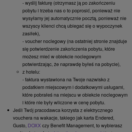
- wyślij fakturę (otrzymasz ją po zakończeniu
pobytu i trzeba nas o to poprosić, ponieważ nie
wysyłamy jej automatycznie pocztą, ponieważ nie
wszyscy klienci chcą ubiegać się o wypoczynek
zasiłek),
- voucher noclegowy (na ostatniej stronie znajduje
się potwierdzenie zakończenia pobytu, które
możesz mieć w obiekcie noclegowym
potwierdzając, że naprawdę byłeś na pobycie),
z hotelu:
- faktura wystawiona na Twoje nazwisko z
podatkiem miejscowym i dodatkowymi usługami,
które pobrałeś na miejscu w obiekcie noclegowym
i które nie były wliczone w cenę pobytu.
Jeśli Twój pracodawca korzysta z elektrycznego
vouchera na wakacje, takiego jak karta Endered,
Gusto,
DOXX
czy Benefit Management, to wybierasz