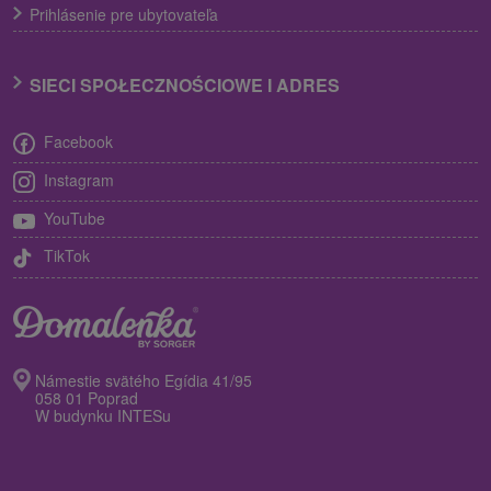
Prihlásenie pre ubytovateľa
SIECI SPOŁECZNOŚCIOWE I ADRES
Facebook
Instagram
YouTube
TikTok
Námestie svätého Egídia 41/95
058 01 Poprad
W budynku INTESu