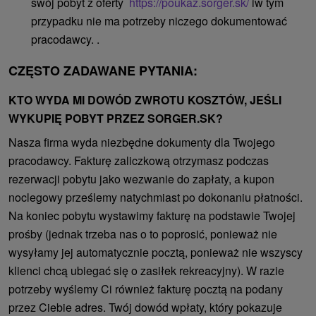
swój pobyt z oferty
https://poukaz.sorger.sk/
iw tym
przypadku nie ma potrzeby niczego dokumentować
pracodawcy. .
CZĘSTO ZADAWANE PYTANIA:
KTO WYDA MI DOWÓD ZWROTU KOSZTÓW, JEŚLI
WYKUPIĘ POBYT PRZEZ SORGER.SK?
Nasza firma wyda niezbędne dokumenty dla Twojego
pracodawcy. Fakturę zaliczkową otrzymasz podczas
rezerwacji pobytu jako wezwanie do zapłaty, a kupon
noclegowy prześlemy natychmiast po dokonaniu płatności.
Na koniec pobytu wystawimy fakturę na podstawie Twojej
prośby (jednak trzeba nas o to poprosić, ponieważ nie
wysyłamy jej automatycznie pocztą, ponieważ nie wszyscy
klienci chcą ubiegać się o zasiłek rekreacyjny). W razie
potrzeby wyślemy Ci również fakturę pocztą na podany
przez Ciebie adres. Twój dowód wpłaty, który pokazuje