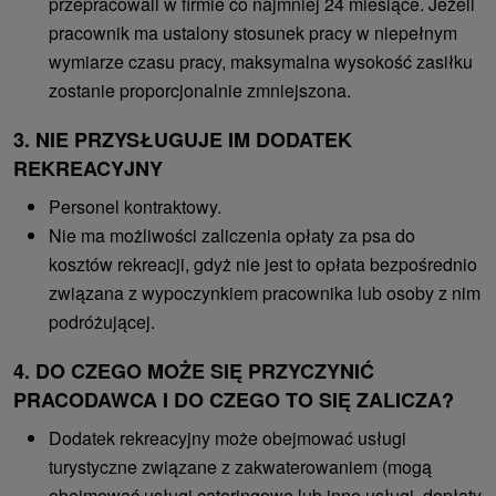
przepracowali w firmie co najmniej 24 miesiące. Jeżeli
pracownik ma ustalony stosunek pracy w niepełnym
wymiarze czasu pracy, maksymalna wysokość zasiłku
zostanie proporcjonalnie zmniejszona.
3. NIE PRZYSŁUGUJE IM DODATEK
REKREACYJNY
Personel kontraktowy.
Nie ma możliwości zaliczenia opłaty za psa do
kosztów rekreacji, gdyż nie jest to opłata bezpośrednio
związana z wypoczynkiem pracownika lub osoby z nim
podróżującej.
4. DO CZEGO MOŻE SIĘ PRZYCZYNIĆ
PRACODAWCA I DO CZEGO TO SIĘ ZALICZA?
Dodatek rekreacyjny może obejmować usługi
turystyczne związane z zakwaterowaniem (mogą
obejmować usługi cateringowe lub inne usługi, dopłaty