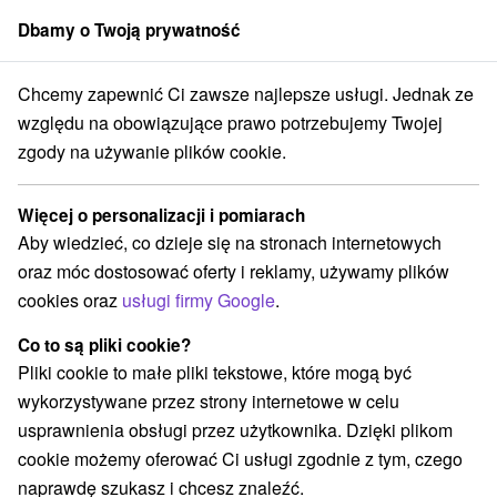
Dbamy o Twoją prywatność
członek grupy
Sorger
Chcemy zapewnić Ci zawsze najlepsze usługi. Jednak ze
Blog
Gdzie wybrać się na wycieczkę z dziećmi w Trnavie
względu na obowiązujące prawo potrzebujemy Twojej
GDZIE WYBRAĆ SIĘ NA
zgody na używanie plików cookie.
WYCIECZKĘ Z DZIEĆMI W
Więcej o personalizacji i pomiarach
TRNAVIE
Aby wiedzieć, co dzieje się na stronach internetowych
oraz móc dostosować oferty i reklamy, używamy plików
cookies oraz
usługi firmy Google
.
Co to są pliki cookie?
Pliki cookie to małe pliki tekstowe, które mogą być
wykorzystywane przez strony internetowe w celu
usprawnienia obsługi przez użytkownika. Dzięki plikom
cookie możemy oferować Ci usługi zgodnie z tym, czego
naprawdę szukasz i chcesz znaleźć.