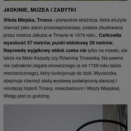
JASKINIE, MUZEA I ZABYTKI
Wieża Miejska, Trnava -
pierwotnie strażnica, która służyła
również jako alarm przeciwpożarowy, została zbudowana
przez mistrza Jakuba w Trnavie w 1574 roku
. Całkowita
wysokość 57 metrów, punkt widokowy 29 metrów.
Naprawdę wyjątkowy widok czeka nie
tylko na miasto, ale
także na Małe Karpaty czy Równinę Trnawską. Na pewno
nie zabraknie zegara słonecznego (a od 1729 roku także
mechanicznego), który funkcjonuje do dziś. Wycieczka
obejmuje również stałą wystawę poświęconą starszej i
młodszej historii Trnavy, mieszkańcom i Wieży Miejskiej.
Wstęp jest co godzinę.