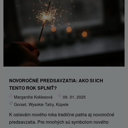
NOVOROČNÉ PREDSAVZATIA: AKO SI ICH
TENTO ROK SPLNIŤ?
Margaréta Koklesová
09. 01. 2025
Gorset
,
Wysokie Tatry
,
Kúpele
K oslavám nového roka tradične patria aj novoročné
predsavzatia. Pre mnohých sú symbolom nového