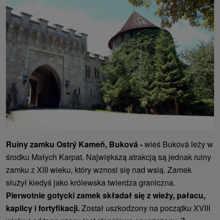
Ruiny zamku Ostrý Kameň, Buková -
wieś Buková leży w
środku Małych Karpat. Największą atrakcją są jednak ruiny
zamku z XIII wieku, który wznosi się nad wsią. Zamek
służył kiedyś jako królewska twierdza graniczna.
Pierwotnie gotycki zamek składał się z wieży, pałacu,
kaplicy i fortyfikacji.
Został uszkodzony na początku XVIII