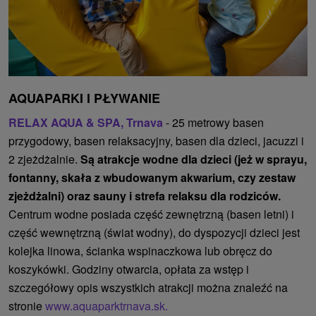
AQUAPARKI I PŁYWANIE
RELAX AQUA & SPA, Trnava
- 25 metrowy basen
przygodowy, basen relaksacyjny, basen dla dzieci, jacuzzi i
2 zjeżdżalnie.
Są atrakcje wodne dla dzieci (jeż w sprayu,
fontanny, skała z wbudowanym akwarium, czy zestaw
zjeżdżalni) oraz sauny i strefa relaksu dla rodziców.
Centrum wodne posiada część zewnętrzną (basen letni) i
część wewnętrzną (świat wodny), do dyspozycji dzieci jest
kolejka linowa, ścianka wspinaczkowa lub obręcz do
koszykówki. Godziny otwarcia, opłata za wstęp i
szczegółowy opis wszystkich atrakcji można znaleźć na
stronie
www.aquaparktrnava.sk.