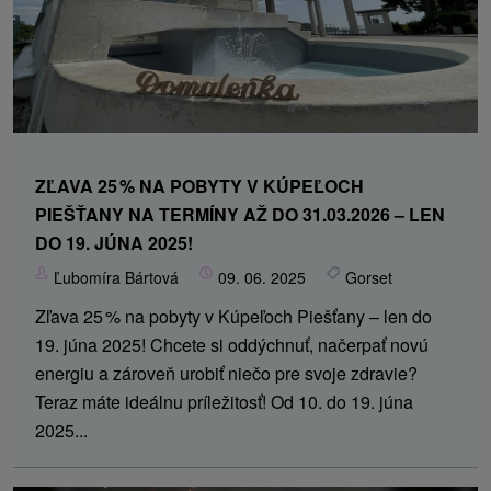
ZĽAVA 25 % NA POBYTY V KÚPEĽOCH
PIEŠŤANY NA TERMÍNY AŽ DO 31.03.2026 – LEN
DO 19. JÚNA 2025!
Ľubomíra Bártová
09. 06. 2025
Gorset
Zľava 25 % na pobyty v Kúpeľoch Piešťany – len do
19. júna 2025! Chcete si oddýchnuť, načerpať novú
energiu a zároveň urobiť niečo pre svoje zdravie?
Teraz máte ideálnu príležitosť! Od 10. do 19. júna
2025...