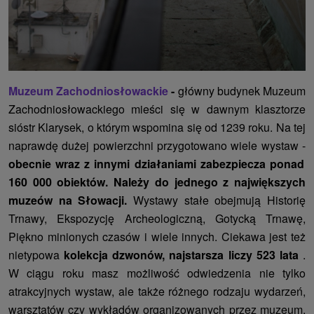
Muzeum Zachodniosłowackie
-
główny budynek Muzeum
Zachodniosłowackiego mieści się w dawnym klasztorze
sióstr Klarysek, o którym wspomina się od 1239 roku. Na tej
naprawdę dużej powierzchni przygotowano wiele wystaw -
obecnie wraz z innymi działaniami zabezpiecza ponad
160 000 obiektów. Należy do jednego z największych
muzeów na Słowacji.
Wystawy stałe obejmują Historię
Trnawy, Ekspozycję Archeologiczną, Gotycką Trnawę,
Piękno minionych czasów i wiele innych. Ciekawa jest też
nietypowa
kolekcja dzwonów, najstarsza liczy 523 lata
.
W ciągu roku masz możliwość odwiedzenia nie tylko
atrakcyjnych wystaw, ale także różnego rodzaju wydarzeń,
warsztatów czy wykładów organizowanych przez muzeum.