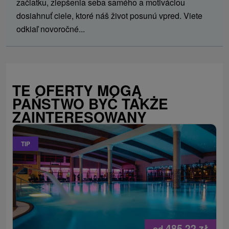
začiatku, zlepšenia seba samého a motiváciou
dosiahnuť ciele, ktoré náš život posunú vpred. Viete
odkiaľ novoročné...
TE OFERTY MOGĄ
PAŃSTWO BYĆ TAKŻE
ZAINTERESOWANY
TIP
485,22
zł
od