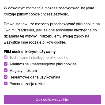
W dowolnym momencie możesz zdecydować, na jakie
rodzaje plików cookie chcesz zezwolić.
Margaréta Koklesová
30. 09. 2019
Gorset
Prawo stanowi, że możemy przechowywać pliki cookie na
Treść artykułu:
Twoim urządzeniu, jeśli są one absolutnie niezbędne do
Zamki, pałace i ruiny
działania tej witryny. Potrzebujemy Twojej zgody na
Jaskinie, muzea i zabytki
wszystkie inne rodzaje plików cookie.
Atrakcje i rozrywka
Pliki cookie, których używamy
Aquaparki i pływanie
Techniczne i niezbędne pliki cookie
Zwierzęta i rośliny
Analityczne i marketingowe pliki cookies
Magazyn reklam
Trnava to jedno z najpiękniejszych miast Słowacji. Bogata
historia została zachowana do dziś,
historyczne centrum
Reklamowe dane użytkownika
zostało ogłoszone rezerwatem zabytków w 1987 roku
.
Personalizacja reklam
Miasto znane jest przede wszystkim z liczby zabytków
sakralnych, dzięki którym otrzymało atrybut Mały Rzym. Ale
Zezwolić wszystkim
historia to nie jedyna rzecz, jaką Trnava może ci