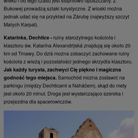
wieku i od tego czasu jest stopniowo opuszczany. Z
Bukowej prowadzą szlaki turystyczne. Z wioski można
jednak udać się na przykład na Zárubę (najwyższy szczyt
Małych Karpat).
Katarínka, Dechtice -
ruiny starożytnego kościoła i
klasztoru św. Katarína Alexandrijská znajdują się około 20
km od Trnawy. Do dziś można zobaczyć zachowane ruiny
kościoła z wieżą i pozostałości jednego skrzydła klasztoru.
Jak każdy turysta, zachwyci Cię piękno i magiczna
godność tego miejsca.
Samochód można zostawić na
parkingu (między Dechticami a Naháčem), skąd do mety
jest około 20 minut. Droga jest wystarczająco szeroka i
przejezdna dla spacerowiczów.