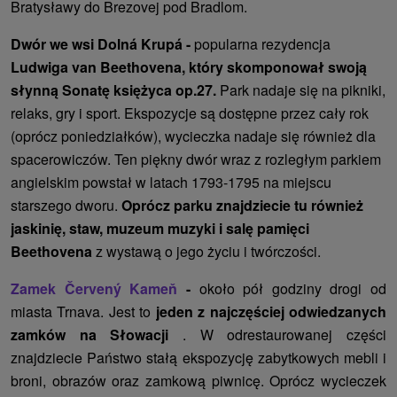
Bratysławy do Brezovej pod Bradlom.
Dwór we wsi Dolná Krupá -
popularna rezydencja
Ludwiga van Beethovena, który skomponował swoją
słynną Sonatę księżyca op.27.
Park nadaje się na pikniki,
relaks, gry i sport. Ekspozycje są dostępne przez cały rok
(oprócz poniedziałków), wycieczka nadaje się również dla
spacerowiczów. Ten piękny dwór wraz z rozległym parkiem
angielskim powstał w latach 1793-1795 na miejscu
starszego dworu.
Oprócz parku znajdziecie tu również
jaskinię, staw, muzeum muzyki i salę pamięci
Beethovena
z wystawą o jego życiu i twórczości.
Zamek Červený Kameň
-
około pół godziny drogi od
miasta Trnava. Jest to
jeden z najczęściej odwiedzanych
zamków na Słowacji
. W odrestaurowanej części
znajdziecie Państwo stałą ekspozycję zabytkowych mebli i
broni, obrazów oraz zamkową piwnicę. Oprócz wycieczek