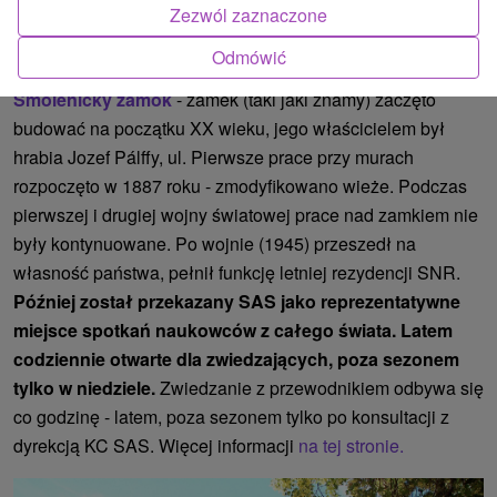
zaoferować. Spójrzmy więc na to.
Zezwól zaznaczone
Odmówić
ZAMKI, PAŁACE I RUINY
Smolenický zámok
- zamek (taki jaki znamy) zaczęto
budować na początku XX wieku, jego właścicielem był
hrabia Jozef Pálffy, ul. Pierwsze prace przy murach
rozpoczęto w 1887 roku - zmodyfikowano wieże. Podczas
pierwszej i drugiej wojny światowej prace nad zamkiem nie
były kontynuowane. Po wojnie (1945) przeszedł na
własność państwa, pełnił funkcję letniej rezydencji SNR.
Później został przekazany SAS jako reprezentatywne
miejsce spotkań naukowców z całego świata. Latem
codziennie otwarte dla zwiedzających, poza sezonem
tylko w niedziele.
Zwiedzanie z przewodnikiem odbywa się
co godzinę - latem, poza sezonem tylko po konsultacji z
dyrekcją KC SAS. Więcej informacji
na tej stronie.