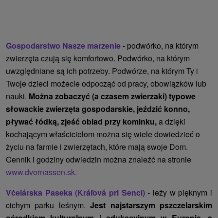
Gospodarstwo Nasze marzenie
- podwórko, na którym
zwierzęta czują się komfortowo. Podwórko, na którym
uwzględniane są ich potrzeby. Podwórze, na którym Ty i
Twoje dzieci możecie odpocząć od pracy, obowiązków lub
nauki.
Można zobaczyć (a czasem zwierzaki) typowe
słowackie zwierzęta gospodarskie, jeździć konno,
pływać łódką, zjeść obiad przy kominku,
a dzięki
kochającym właścicielom można się wiele dowiedzieć o
życiu na farmie i zwierzętach, które mają swoje Dom.
Cennik i godziny odwiedzin można znaleźć na stronie
www.dvornassen.sk.
Včelárska Paseka (Kráľová pri Senci)
- leży w pięknym i
cichym parku leśnym.
Jest najstarszym pszczelarskim
ośrodkiem kulturalnym i edukacyjnym w Europie, a