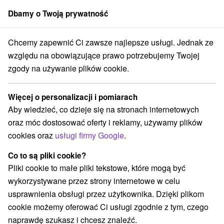
Dbamy o Twoją prywatność
członek grupy
Sorger
Chcemy zapewnić Ci zawsze najlepsze usługi. Jednak ze
Blog
Gdzie wybrać się na wycieczkę z dziećmi na Orawę
względu na obowiązujące prawo potrzebujemy Twojej
GDZIE WYBRAĆ SIĘ NA
zgody na używanie plików cookie.
WYCIECZKĘ Z DZIEĆMI NA
Więcej o personalizacji i pomiarach
ORAWĘ
Aby wiedzieć, co dzieje się na stronach internetowych
oraz móc dostosować oferty i reklamy, używamy plików
cookies oraz
usługi firmy Google
.
Co to są pliki cookie?
Pliki cookie to małe pliki tekstowe, które mogą być
wykorzystywane przez strony internetowe w celu
usprawnienia obsługi przez użytkownika. Dzięki plikom
cookie możemy oferować Ci usługi zgodnie z tym, czego
naprawdę szukasz i chcesz znaleźć.