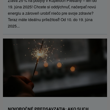
Zľava 25 % na pobyty v Kúpeľoch Piešťany – len do
19. júna 2025! Chcete si oddýchnuť, načerpať novú
energiu a zároveň urobiť niečo pre svoje zdravie?
Teraz máte ideálnu príležitosť! Od 10. do 19. júna
2025...
NOVOROČNÉ PREDSAVZATIA: AKO SI ICH