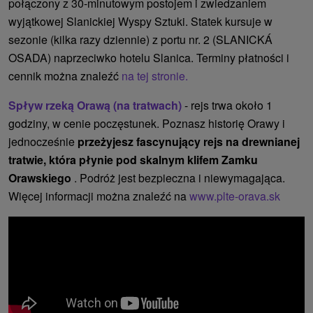
połączony z 30-minutowym postojem i zwiedzaniem
wyjątkowej Slanickiej Wyspy Sztuki. Statek kursuje w
sezonie (kilka razy dziennie) z portu nr. 2 (SLANICKÁ
OSADA) naprzeciwko hotelu Slanica. Terminy płatności i
cennik można znaleźć
na tej stronie.
Spływ rzeką Orawą (na tratwach)
- rejs trwa około 1
godziny, w cenie poczęstunek. Poznasz historię Orawy i
jednocześnie
przeżyjesz fascynujący rejs na drewnianej
tratwie, która płynie pod skalnym klifem Zamku
Orawskiego
. Podróż jest bezpieczna i niewymagająca.
Więcej informacji można znaleźć na
www.plte-orava.sk