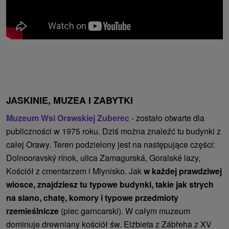
JASKINIE, MUZEA I ZABYTKI
Muzeum Wsi Orawskiej Zuberec
- zostało otwarte dla
publiczności w 1975 roku. Dziś można znaleźć tu budynki z
całej Orawy. Teren podzielony jest na następujące części:
Dolnooravský rínok, ulica Zamagurská, Goralské lazy,
Kościół z cmentarzem i Mlynisko. Jak
w każdej prawdziwej
wiosce, znajdziesz tu typowe budynki, takie jak strych
na siano, chatę, komory i typowe przedmioty
rzemieślnicze
(piec garncarski). W całym muzeum
dominuje drewniany kościół św. Elżbieta z Zábřeha z XV