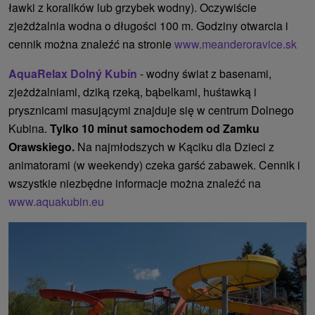
ławki z koralików lub grzybek wodny). Oczywiście
zjeżdżalnia wodna o długości 100 m. Godziny otwarcia i
cennik można znaleźć na stronie
www.meanderoravice.sk
AquaRelax Dolný Kubín
- wodny świat z basenami,
zjeżdżalniami, dziką rzeką, bąbelkami, huśtawką i
prysznicami masującymi znajduje się w centrum Dolnego
Kubina.
Tylko 10 minut samochodem od Zamku
Orawskiego.
Na najmłodszych w Kąciku dla Dzieci z
animatorami (w weekendy) czeka garść zabawek. Cennik i
wszystkie niezbędne informacje można znaleźć na
www.aquakubin.eu