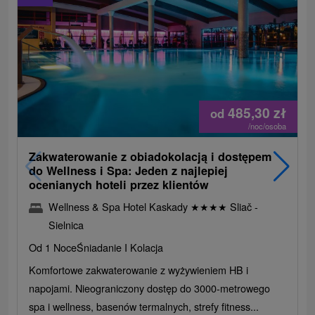
485,30
zł
od
/noc/osoba
Zakwaterowanie z obiadokolacją i dostępem
do Wellness i Spa: Jeden z najlepiej
ocenianych hoteli przez klientów
Wellness & Spa Hotel Kaskady
★
★
★
★
Sliač -
Sielnica
Od 1 Noce
Śniadanie I Kolacja
Komfortowe zakwaterowanie z wyżywieniem HB i
napojami. Nieograniczony dostęp do 3000-metrowego
spa i wellness, basenów termalnych, strefy fitness...