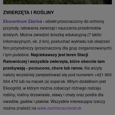
ZWIERZĘTA I ROŚLINY
Ekocentrum Zázrivá
-
obiekt przeznaczony do ochrony
przyrody, ratowania zwierząt i nauczania przedmiotów
ścisłych. Można zwiedzić ścieżkę edukacyjną (7 tablic
informacyjnych, ok. 2 km), posłuchać wykładu lub obejrzeć
film przyrodniczy (przeznaczony dla grup zorganizowanych)
i tym podobne.
Najciekawszy jest teren Stacji
Ratowniczej i wszystkie zwierzęta, które obecnie tam
przebywają - porzucone, chore lub ranne.
Na wizyty
należy wcześniej zarejestrować się pod numerem +421 903
504 470 lub na macek (a) sopsr.sk. Miłym dodatkiem jest
Ekoogród, w którym można zobaczyć różnego rodzaju
rośliny, rośliny drzewiaste, stawy i chaty oraz poidła dla
owadów, gadów i ptaków. Wszystkie interesujące rzeczy
można znaleźć na
www.zachranazvierat.sk