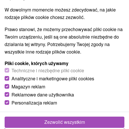
W dowolnym momencie możesz zdecydować, na jakie
rodzaje plików cookie chcesz zezwolić.
Margaréta Koklesová
25. 09. 2019
Gorset
Prawo stanowi, że możemy przechowywać pliki cookie na
Treść artykułu:
Twoim urządzeniu, jeśli są one absolutnie niezbędne do
Szlaki piesze i przyrodnicze z dziećmi
działania tej witryny. Potrzebujemy Twojej zgody na
Atrakcje i rozrywka
wszystkie inne rodzaje plików cookie.
Aquaparki i pływanie
Pliki cookie, których używamy
Sport i adrenalina
Techniczne i niezbędne pliki cookie
Jaskinie, muzea i zabytki
Analityczne i marketingowe pliki cookies
Zwierzęta i rośliny
Magazyn reklam
Reklamowe dane użytkownika
Piosenka śpiewa też dobrze na Orawie, zdrowo na Orawie.
I tak jest naprawdę. Orawa to bajkowy region, do którego z
Personalizacja reklam
przyjemnością będziesz wracać. Można poznać życie na
farmie, pobawić się w parkach, wylegiwać się w parku
Zezwolić wszystkim
linowym, popływać w aquaparkach, zwiedzić Zamek