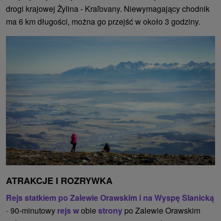
drogi krajowej Żylina - Kraľovany. Niewymagający chodnik
ma 6 km długości, można go przejść w około 3 godziny.
ATRAKCJE I ROZRYWKA
Rejs statkiem po Zalewie Orawskim i na Wyspę Slanicką
-
90-minutowy
rejs w
obie
strony
po Zalewie Orawskim