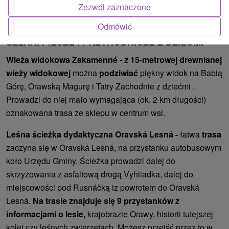
Orawski czy pojeździć pociągiem. Oferta jest naprawdę
Zezwól zaznaczone
szeroka, więc przyjdź i wybierz coś.
Odmówić
SZLAKI PIESZE I PRZYRODNICZE Z DZIEĆMI
Wieża widokowa Zakamenné
-
z 15-metrowej drewnianej
wieży widokowej
można
podziwiać
piękny widok na Babią
Górę, Orawską Magurę i Tatry Zachodnie z dziećmi .
Prowadzi do niej mało wymagająca (ok. 2 km długości)
oznakowana trasa ze sklepu w centrum wsi.
Leśna ścieżka dydaktyczna Oravská Lesná -
łatwa
trasa
zaczyna się w Oravská Lesná, na przystanku autobusowym
koło Urzędu Gminy. Ścieżka prowadzi dalej do
skrzyżowania z asfaltową drogą Vyhliadka, dalej do
miejscowości pod Rusnáčką iz powrotem do Oravská
Lesná.
Na trasie znajduje się 9 przystanków z
informacjami o lesie,
krajobrazie Orawy, historii tutejszej
kolei czy leśnych zwierzętach. Możesz przejść przez to w