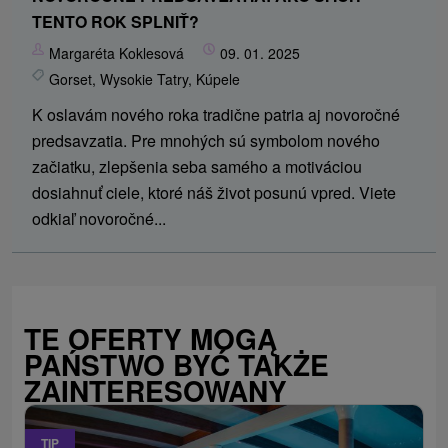
TENTO ROK SPLNIŤ?
Margaréta Koklesová
09. 01. 2025
Gorset
,
Wysokie Tatry
,
Kúpele
K oslavám nového roka tradične patria aj novoročné
predsavzatia. Pre mnohých sú symbolom nového
začiatku, zlepšenia seba samého a motiváciou
dosiahnuť ciele, ktoré náš život posunú vpred. Viete
odkiaľ novoročné...
TE OFERTY MOGĄ
PAŃSTWO BYĆ TAKŻE
ZAINTERESOWANY
TIP