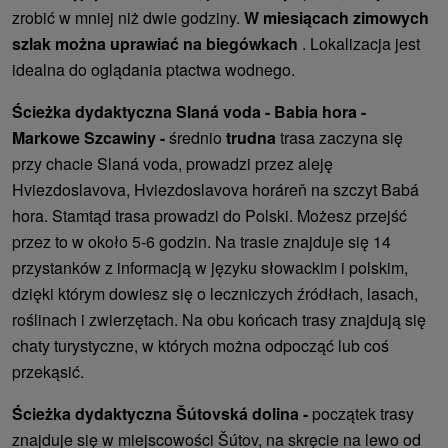
zrobić w mniej niż dwie godziny.
W miesiącach zimowych
szlak można uprawiać na biegówkach
. Lokalizacja jest
idealna do oglądania ptactwa wodnego.
Ścieżka dydaktyczna Slaná voda - Babia hora -
Markowe Szcawiny -
średnio
trudna
trasa zaczyna się
przy chacie Slaná voda, prowadzi przez aleję
Hviezdoslavova, Hviezdoslavova horáreň na szczyt Babá
hora. Stamtąd trasa prowadzi do Polski. Możesz przejść
przez to w około 5-6 godzin. Na trasie znajduje się 14
przystanków z informacją w języku słowackim i polskim,
dzięki którym dowiesz się o leczniczych źródłach, lasach,
roślinach i zwierzętach. Na obu końcach trasy znajdują się
chaty turystyczne, w których można odpocząć lub coś
przekąsić.
Ścieżka dydaktyczna Šútovská dolina -
początek trasy
znajduje się w miejscowości Šútov, na skręcie na lewo od