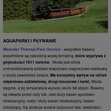
AQUAPARKI I PŁYWANIE
Meander Thermal Park Oravice
- wszystkie baseny
wypełnione są naturalną wodą termalną,
która wypływa z
głębokości 1611 metrów
. Woda jest silnie
zmineralizowaną sodowo-wapniowo-magnezowo-siarkową
o dużej zawartości żelaza.
Ma korzystny wpływ na układ
mięśniowo-szkieletowy, drogi moczowe i nerki.
Woda
stygnie, a jej temperatura wynosi około 58 stopni. Baseny
są otwarte przez cały rok. Jest duży basen sportowo-
relaksacyjny, mały i duży basen relaksacyjny, basen
chłodzący. Są atrakcje wodne (sztuczne fale, siedziska i