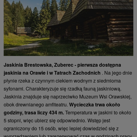
Jaskinia Brestowska, Zuberec -
pierwsza dostępna
jaskinia na Orawie i w Tatrach Zachodnich
. Na jego dnie
płynie rzeka z czynnym ciekiem wodnym z siedmioma
syfonami. Charakteryzuje się rzadką fauną jaskiniową.
Jaskinia znajduje się naprzeciwko Muzeum Wsi Orawskiej,
obok drewnianego amfiteatru.
Wycieczka trwa około
godziny, trasa liczy 434 m.
Temperatura w jaskini to około
5 stopni, więc ubierz się odpowiednio. Wstęp jest
ograniczony do 15 osób, więc lepiej dowiedzieć się z
wyprzedzeniem lub zarezerwować czas w godzinach pracy