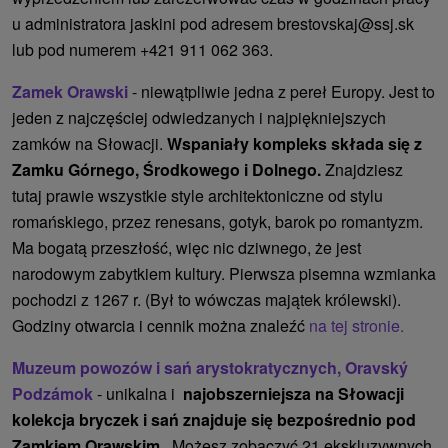
u administratora jaskini pod adresem brestovskaj@ssj.sk
lub pod numerem +421 911 062 363.
Zamek Orawski
- niewątpliwie jedna z pereł Europy. Jest to
jeden z najczęściej odwiedzanych i najpiękniejszych
zamków na Słowacji.
Wspaniały kompleks składa się z
Zamku Górnego, Środkowego i Dolnego.
Znajdziesz
tutaj prawie wszystkie style architektoniczne od stylu
romańskiego, przez renesans, gotyk, barok po romantyzm.
Ma bogatą przeszłość, więc nic dziwnego, że jest
narodowym zabytkiem kultury. Pierwsza pisemna wzmianka
pochodzi z 1267 r. (Był to wówczas majątek królewski).
Godziny otwarcia i cennik można znaleźć
na tej stronie.
Muzeum powozów i sań arystokratycznych, Oravský
Podzámok
- unikalna i
najobszerniejsza na Słowacji
kolekcja bryczek i sań znajduje się bezpośrednio pod
Zamkiem Orawskim
. Możesz zobaczyć 21 ekskluzywnych