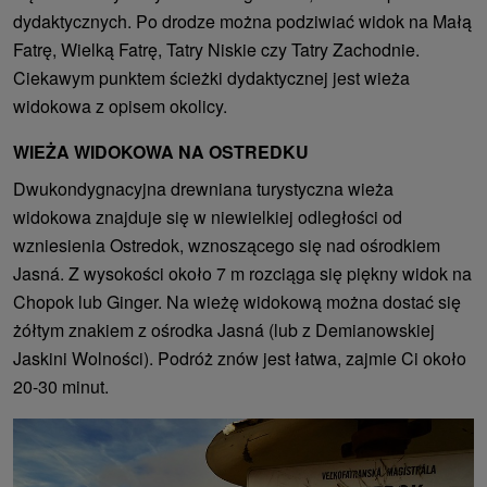
dydaktycznych. Po drodze można podziwiać widok na Małą
Fatrę, Wielką Fatrę, Tatry Niskie czy Tatry Zachodnie.
Ciekawym punktem ścieżki dydaktycznej jest wieża
widokowa z opisem okolicy.
WIEŻA WIDOKOWA NA OSTREDKU
Dwukondygnacyjna drewniana turystyczna wieża
widokowa znajduje się w niewielkiej odległości od
wzniesienia Ostredok, wznoszącego się nad ośrodkiem
Jasná. Z wysokości około 7 m rozciąga się piękny widok na
Chopok lub Ginger. Na wieżę widokową można dostać się
żółtym znakiem z ośrodka Jasná (lub z Demianowskiej
Jaskini Wolności). Podróż znów jest łatwa, zajmie Ci około
20-30 minut.