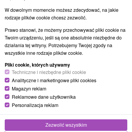
W dowolnym momencie możesz zdecydować, na jakie
rodzaje plików cookie chcesz zezwolić.
Margaréta Koklesová
20. 09. 2019
Prawo stanowi, że możemy przechowywać pliki cookie na
Treść artykułu:
Twoim urządzeniu, jeśli są one absolutnie niezbędne do
Piesze wycieczki i spacery z dziećmi
działania tej witryny. Potrzebujemy Twojej zgody na
Chopok
wszystkie inne rodzaje plików cookie.
Dolina Kwaczańska i Prosiecka
Pliki cookie, których używamy
Vrbické pleso
Techniczne i niezbędne pliki cookie
Na symboliczny cmentarz iz powrotem
Analityczne i marketingowe pliki cookies
Wieża widokowa w dolinie Pavčina
Magazyn reklam
Wieża widokowa na Ostredku
Reklamowe dane użytkownika
Atrakcje i rozrywka
Personalizacja reklam
Netopierkovo - Jaskinia Stanišovská
Tunel Permoník-Bear
Babyland
Zezwolić wszystkim