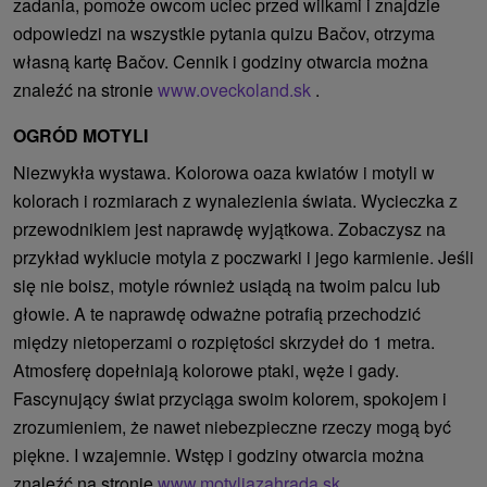
zadania, pomoże owcom uciec przed wilkami i znajdzie
odpowiedzi na wszystkie pytania quizu Bačov, otrzyma
własną kartę Bačov. Cennik i godziny otwarcia można
znaleźć na stronie
www.oveckoland.sk
.
OGRÓD MOTYLI
Niezwykła wystawa. Kolorowa oaza kwiatów i motyli w
kolorach i rozmiarach z wynalezienia świata. Wycieczka z
przewodnikiem jest naprawdę wyjątkowa. Zobaczysz na
przykład wyklucie motyla z poczwarki i jego karmienie. Jeśli
się nie boisz, motyle również usiądą na twoim palcu lub
głowie. A te naprawdę odważne potrafią przechodzić
między nietoperzami o rozpiętości skrzydeł do 1 metra.
Atmosferę dopełniają kolorowe ptaki, węże i gady.
Fascynujący świat przyciąga swoim kolorem, spokojem i
zrozumieniem, że nawet niebezpieczne rzeczy mogą być
piękne. I wzajemnie. Wstęp i godziny otwarcia można
znaleźć na stronie
www.motyliazahrada.sk
.