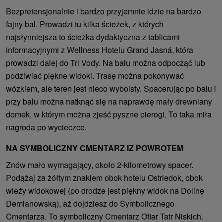
Bezpretensjonalnie i bardzo przyjemnie idzie na bardzo
fajny bal. Prowadzi tu kilka ścieżek, z których
najsłynniejsza to ścieżka dydaktyczna z tablicami
informacyjnymi z Wellness Hotelu Grand Jasná, która
prowadzi dalej do Tri Vody. Na balu można odpocząć lub
podziwiać piękne widoki. Trasę można pokonywać
wózkiem, ale teren jest nieco wyboisty. Spacerując po balu i
przy balu można natknąć się na naprawdę mały drewniany
domek, w którym można zjeść pyszne pierogi. To taka miła
nagroda po wycieczce.
NA SYMBOLICZNY CMENTARZ IZ POWROTEM
Znów mało wymagający, około 2-kilometrowy spacer.
Podążaj za żółtym znakiem obok hotelu Ostriedok, obok
wieży widokowej (po drodze jest piękny widok na Dolinę
Demianowską), aż dojdziesz do Symbolicznego
Cmentarza. To symboliczny Cmentarz Ofiar Tatr Niskich.