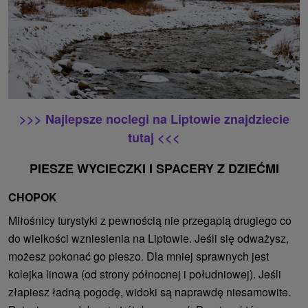
>>> Najlepsze noclegi na Liptowie znajdziecie
tutaj <<<
PIESZE WYCIECZKI I SPACERY Z DZIEĆMI
CHOPOK
Miłośnicy turystyki z pewnością nie przegapią drugiego co
do wielkości wzniesienia na Liptowie. Jeśli się odważysz,
możesz pokonać go pieszo. Dla mniej sprawnych jest
kolejka linowa (od strony północnej i południowej). Jeśli
złapiesz ładną pogodę, widoki są naprawdę niesamowite.