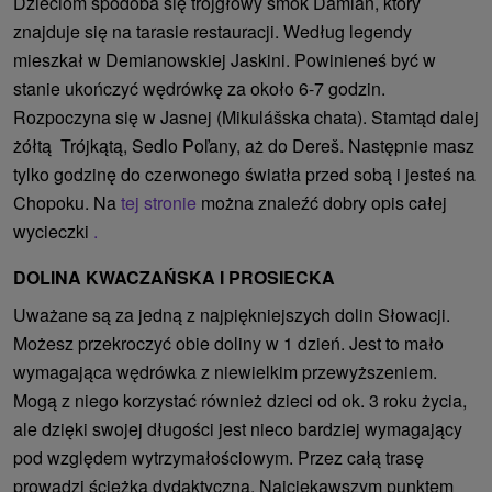
Dzieciom spodoba się trójgłowy smok Damian, który
znajduje się na tarasie restauracji. Według legendy
mieszkał w Demianowskiej Jaskini. Powinieneś być w
stanie ukończyć wędrówkę za około 6-7 godzin.
Rozpoczyna się w Jasnej (Mikulášska chata). Stamtąd dalej
żółtą
Trójkątą, Sedlo Poľany, aż do Dereš. Następnie masz
tylko godzinę do czerwonego światła przed sobą i jesteś na
Chopoku. Na
tej stronie
można znaleźć dobry opis całej
wycieczki
.
DOLINA KWACZAŃSKA I PROSIECKA
Uważane są za jedną z najpiękniejszych dolin Słowacji.
Możesz przekroczyć obie doliny w 1 dzień. Jest to mało
wymagająca wędrówka z niewielkim przewyższeniem.
Mogą z niego korzystać również dzieci od ok. 3 roku życia,
ale dzięki swojej długości jest nieco bardziej wymagający
pod względem wytrzymałościowym. Przez całą trasę
prowadzi ścieżka dydaktyczna. Najciekawszym punktem