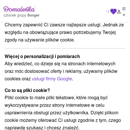
Dbamy o Twoją prywatność
członek grupy
Sorger
Chcemy zapewnić Ci zawsze najlepsze usługi. Jednak ze
Blog
Gdzie wybrać się na wycieczkę z dziećmi na Liptowie
względu na obowiązujące prawo potrzebujemy Twojej
GDZIE WYBRAĆ SIĘ NA
zgody na używanie plików cookie.
WYCIECZKĘ Z DZIEĆMI NA
Więcej o personalizacji i pomiarach
LIPTOWIE
Aby wiedzieć, co dzieje się na stronach internetowych
oraz móc dostosować oferty i reklamy, używamy plików
cookies oraz
usługi firmy Google
.
Co to są pliki cookie?
Pliki cookie to małe pliki tekstowe, które mogą być
wykorzystywane przez strony internetowe w celu
usprawnienia obsługi przez użytkownika. Dzięki plikom
cookie możemy oferować Ci usługi zgodnie z tym, czego
naprawdę szukasz i chcesz znaleźć.