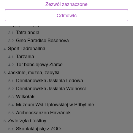
Mini Slovakia (park miniatur)
Zezwól zaznaczone
Olbrzymi
Odmówić
Tatrapolis
Aquaparki i pływanie
Tatralandia
Gino Paradise Besenova
Sport i adrenalina
Tarzania
Tor bobslejowy Žiarce
Jaskinie, muzea, zabytki
Demianowska Jaskinia Lodowa
Demianowska Jaskinia Wolności
Wilkołak
Muzeum Wsi Liptowskiej w Pribylinie
Archeoskanzen Havránok
Zwierzęta i rośliny
Skontaktuj się z ZOO