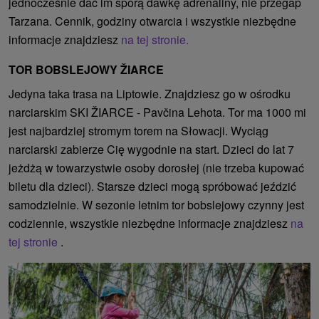
jednocześnie dać im sporą dawkę adrenaliny, nie przegap
Tarzana. Cennik, godziny otwarcia i wszystkie niezbędne
informacje znajdziesz
na tej stronie.
TOR BOBSLEJOWY ŽIARCE
Jedyna taka trasa na Liptowie. Znajdziesz go w ośrodku
narciarskim SKI ŽIARCE - Pavčina Lehota. Tor ma 1000 mi
jest najbardziej stromym torem na Słowacji. Wyciąg
narciarski zabierze Cię wygodnie na start. Dzieci do lat 7
jeżdżą w towarzystwie osoby dorosłej (nie trzeba kupować
biletu dla dzieci). Starsze dzieci mogą spróbować jeździć
samodzielnie. W sezonie letnim tor bobslejowy czynny jest
codziennie, wszystkie niezbędne informacje znajdziesz
na
tej stronie
.