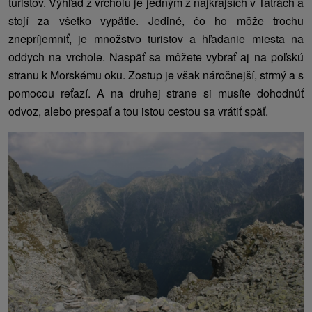
turistov. Výhľad z vrcholu je jedným z najkrajších v Tatrách a
stojí za všetko vypätie. Jediné, čo ho môže trochu
znepríjemniť, je množstvo turistov a hľadanie miesta na
oddych na vrchole. Naspäť sa môžete vybrať aj na poľskú
stranu k Morskému oku. Zostup je však náročnejší, strmý a s
pomocou reťazí. A na druhej strane si musíte dohodnúť
odvoz, alebo prespať a tou istou cestou sa vrátiť späť.