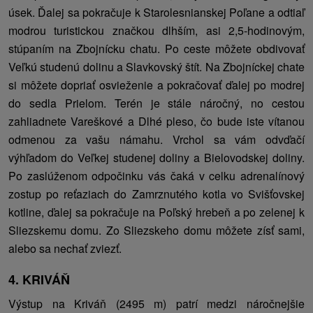
úsek. Ďalej sa pokračuje k Starolesnianskej Poľane a odtiaľ
modrou turistickou značkou dlhším, asi 2,5-hodinovým,
stúpaním na Zbojnícku chatu. Po ceste môžete obdivovať
Veľkú studenú dolinu a Slavkovský štít. Na Zbojníckej chate
si môžete dopriať osvieženie a pokračovať ďalej po modrej
do sedla Prielom. Terén je stále náročný, no cestou
zahliadnete Vareškové a Dlhé pleso, čo bude iste vítanou
odmenou za vašu námahu. Vrchol sa vám odvďačí
výhľadom do Veľkej studenej doliny a Bielovodskej doliny.
Po zaslúženom odpočinku vás čaká v celku adrenalínový
zostup po reťaziach do Zamrznutého kotla vo Svišťovskej
kotline, ďalej sa pokračuje na Poľský hrebeň a po zelenej k
Sliezskemu domu. Zo Sliezskeho domu môžete zísť sami,
alebo sa nechať zviezť.
4. KRIVÁŇ
Výstup na Kriváň (2495 m) patrí medzi náročnejšie