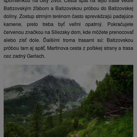
spomienkou na celý život. Cesta späť na tejto trase vedie
Batizovským žľabom a Batizovskou próbou do Batizovskej
doliny. Zostup strmým terénom často sprevádzajú padajúce
kamene, preto treba byť veľmi opatrný. Pokračujete
červenou značkou na Sliezsky dom, kde môžete prenocovať
alebo zísť dole. Ďalšími troma trasami sú: Batizovskou
próbou tam aj späť, Martinova cesta z poľskej strany a trasa
cez zadný Gerlach.