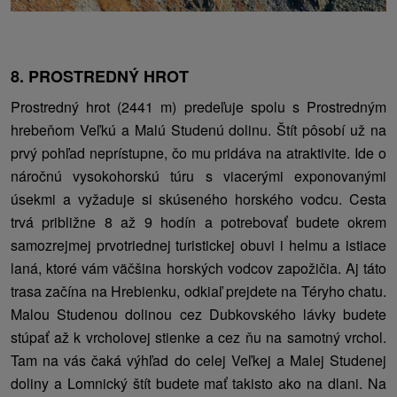
8. PROSTREDNÝ HROT
Prostredný hrot (2441 m) predeľuje spolu s Prostredným
hrebeňom Veľkú a Malú Studenú dolinu. Štít pôsobí už na
prvý pohľad neprístupne, čo mu pridáva na atraktivite. Ide o
náročnú vysokohorskú túru s viacerými exponovanými
úsekmi a vyžaduje si skúseného horského vodcu. Cesta
trvá približne 8 až 9 hodín a potrebovať budete okrem
samozrejmej prvotriednej turistickej obuvi i helmu a istiace
laná, ktoré vám väčšina horských vodcov zapožičia. Aj táto
trasa začína na Hrebienku, odkiaľ prejdete na Téryho chatu.
Malou Studenou dolinou cez Dubkovského lávky budete
stúpať až k vrcholovej stienke a cez ňu na samotný vrchol.
Tam na vás čaká výhľad do celej Veľkej a Malej Studenej
doliny a Lomnický štít budete mať takisto ako na dlani. Na