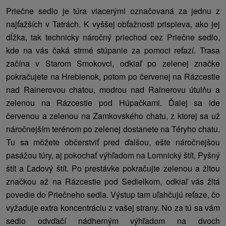
Priečne sedlo je túra viacerými označovaná za jednu z
najťažších v Tatrách. K vyššej obťažnosti prispieva, ako jej
dĺžka, tak technicky náročný priechod cez Priečne sedlo,
kde na vás čaká strmé stúpanie za pomoci reťazí. Trasa
začína v Starom Smokovci, odkiaľ po zelenej značke
pokračujete na Hrebienok, potom po červenej na Rázcestie
nad Rainerovou chatou, modrou nad Rainerovu útulňu a
zelenou na Rázcestie pod Húpačkami. Ďalej sa ide
červenou a zelenou na Zamkovského chatu, z ktorej sa už
náročnejším terénom po zelenej dostanete na Téryho chatu.
Tu sa môžete občerstviť pred ďalšou, ešte náročnejšou
pasážou túry, aj pokochať výhľadom na Lomnický štít, Pyšný
štít a Ľadový štít. Po prestávke pokračujte zelenou a žltou
značkou až na Rázcestie pod Sedielkom, odkiaľ vás žltá
povedie do Priečneho sedla. Výstup tam uľahčujú reťaze, čo
vyžaduje extra koncentráciu z vašej strany. No za tú sa vám
sedlo odvďačí nádherným výhľadom na dvoch