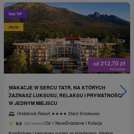
Náš TIP
Akcia
212,70
zł
od
/noc/osoba
WAKACJE W SERCU TATR, NA KTÓRYCH
ZAZNASZ LUKSUSU, RELAKSU I PRYWATNOŚCI
W JEDNYM MIEJSCU
Hrebienok Resort
★
★
★
★
Starý Smokovec
Od 1 Noce
Śniadanie I Kolacja
9,6
(34 recenzji)
Komfortowy i luksusowy nocleg ze śniadaniem. Idealne