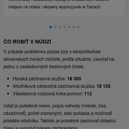
miejsce na relaks i aktywny wypoczynek w Tatrach.
ČO ROBIŤ V NÚDZI
V prípade problémov počas túry v ktorýchkoľvek
slovenských horách môžete, podľa situácie, zavolať na
jednu z nasledovných tiesňových liniek:
Horská záchranná služba:
18 300
Vrtuľníková zdravotná záchranná služba:
18 155
Všeobecná núdzová linka pomoci:
112
Udať je potrebné meno, popis nehody (miesto, čas,
závažnosť), počet zranených, stav počasia a možnosť
pristátia vrtuľníku. Takisto je potrebné zachovať chladnú
hlavy a vypočuť pokyny záchranárov.