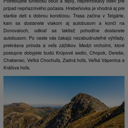
Potrebujete turistickú obuv a teplý, nepremokavý odev pre
prípad nepriaznivého počasia. Hrebeňovka je vhodná aj pre
staršie deti s dobrou kondíciou. Trasa začína v Telgárte,
kam sa dostanete vlakom aj autobusom a končí na
Donovaloch, odkiaľ sa taktiež pohodlne dostanete
autobusom. Po ceste vás čakajú nezabudnuteľné výhľady,
prekrásna príroda a veľa zážitkov. Medzi vrcholmi, ktoré
postupne dobyjete budú Krúpové sedlo, Chopok, Dereše,
Chabenec, Veľká Chochuľa, Zadná hoľa, Veľká Vápenica a
Kráľova hoľa.