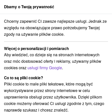
Dbamy o Twoją prywatność
członek grupy
Sorger
Chcemy zapewnić Ci zawsze najlepsze usługi. Jednak ze
Blog
10 najnáročnejších túr v Tatrách. Trúfnete si?
względu na obowiązujące prawo potrzebujemy Twojej
10 NAJNÁROČNEJŠÍCH TÚR V
zgody na używanie plików cookie.
TATRÁCH. TRÚFNETE SI?
Więcej o personalizacji i pomiarach
Aby wiedzieć, co dzieje się na stronach internetowych
oraz móc dostosować oferty i reklamy, używamy plików
cookies oraz
usługi firmy Google
.
Co to są pliki cookie?
Pliki cookie to małe pliki tekstowe, które mogą być
wykorzystywane przez strony internetowe w celu
usprawnienia obsługi przez użytkownika. Dzięki plikom
cookie możemy oferować Ci usługi zgodnie z tym, czego
naprawdę szukasz i chcesz znaleźć.