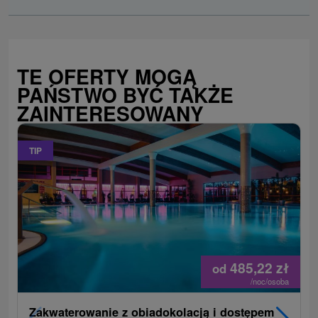
TE OFERTY MOGĄ
PAŃSTWO BYĆ TAKŻE
ZAINTERESOWANY
TIP
485,22
zł
od
/noc/osoba
Zakwaterowanie z obiadokolacją i dostępem