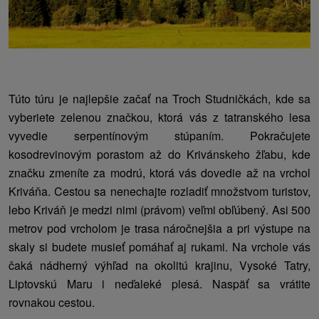
Túto túru je najlepšie začať na Troch Studničkách, kde sa
vyberiete zelenou značkou, ktorá vás z tatranského lesa
vyvedie serpentínovým stúpaním. Pokračujete
kosodrevinovým porastom až do Krivánskeho žľabu, kde
značku zmeníte za modrú, ktorá vás dovedie až na vrchol
Kriváňa. Cestou sa nenechajte rozladiť množstvom turistov,
lebo Kriváň je medzi nimi (právom) veľmi obľúbený. Asi 500
metrov pod vrcholom je trasa náročnejšia a pri výstupe na
skaly si budete musieť pomáhať aj rukami. Na vrchole vás
čaká nádherný výhľad na okolitú krajinu, Vysoké Tatry,
Liptovskú Maru i neďaleké plesá. Naspäť sa vrátite
rovnakou cestou.