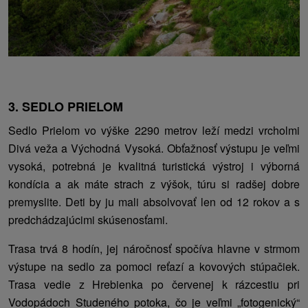
3. SEDLO PRIELOM
Sedlo Prielom vo výške 2290 metrov leží medzi vrcholmi
Divá veža a Východná Vysoká. Obťažnosť výstupu je veľmi
vysoká, potrebná je kvalitná turistická výstroj i výborná
kondícia a ak máte strach z výšok, túru si radšej dobre
premyslite. Deti by ju mali absolvovať len od 12 rokov a s
predchádzajúcimi skúsenosťami.
Trasa trvá 8 hodín, jej náročnosť spočíva hlavne v strmom
výstupe na sedlo za pomoci reťazí a kovových stúpačiek.
Trasa vedie z Hrebienka po červenej k rázcestiu pri
Vodopádoch Studeného potoka, čo je veľmi „fotogenický“