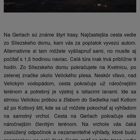
Na Gerlach sú známe štyri trasy. Najčastejšia cesta vedie
zo Sliezskeho domu, kam vás za poplatok vyvezú autom.
Alternatívne si tam môžete vyšliapnuť sami, no musíte aj
počítať s 1,5 hodinou naviac. Celá túra inak trvá približne 9
hodín. Zo Sliezskeho domu pokračujete na Kvetnicu, po
zelenej značke okolo Velického plesa. Neskôr vľavo, nad
Velickým vodopádom, cesta pokračuje už náročnejším
terénom a potrebný je výstroj s istiacimi lanami. Ide sa
strmou Velickou próbou a žľabom do Sedielka nad Kotlom
až po Kotlový štít, kde sa už môžete pokochať aj výhľadom
na samotný vrchol. Cesta na Gerlach pokračuje ešte
náročnejším členitým terénom. Na vrchole vás čaká
zaslúžený odpočinok a nezameniteľné výhľady, ktoré budú