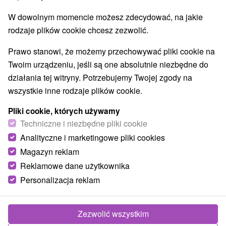
W dowolnym momencie możesz zdecydować, na jakie
rodzaje plików cookie chcesz zezwolić.
Prawo stanowi, że możemy przechowywać pliki cookie na
Twoim urządzeniu, jeśli są one absolutnie niezbędne do
działania tej witryny. Potrzebujemy Twojej zgody na
wszystkie inne rodzaje plików cookie.
Pliki cookie, których używamy
© OpenStreetMap
Techniczne i niezbędne pliki cookie
Region turystyczny
Analityczne i marketingowe pliki cookies
Západné Slovensko, Podunajsko, Južné Slovensko,
Magazyn reklam
Podunajská nížina, Nitriansky kraj, Burda
Reklamowe dane użytkownika
Personalizacja reklam
Znalazłeś błąd lub chcesz polecić nam nową atrakcję
Zgłoś błąd
Zezwolić wszystkim