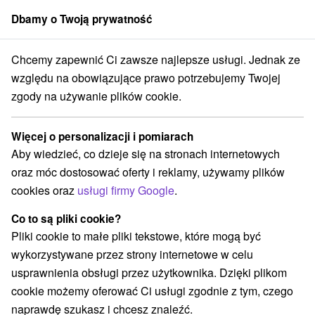
Dbamy o Twoją prywatność
członek grupy
Sorger
Chcemy zapewnić Ci zawsze najlepsze usługi. Jednak ze
wacji
Západné Slovensko
Nitriansky kraj
Leľa
Vyhliadka Skaly
względu na obowiązujące prawo potrzebujemy Twojej
zgody na używanie plików cookie.
Vyhliadka Skaly
Więcej o personalizacji i pomiarach
Przejdź do
Aby wiedzieć, co dzieje się na stronach internetowych
oraz móc dostosować oferty i reklamy, używamy plików
Opinii Google
cookies oraz
usługi firmy Google
.
943 65 Leľa
GPS:
N +47° 50' 13.93''
Co to są pliki cookie?
E +18° 46' 23.5''
Pliki cookie to małe pliki tekstowe, które mogą być
wykorzystywane przez strony internetowe w celu
usprawnienia obsługi przez użytkownika. Dzięki plikom
cookie możemy oferować Ci usługi zgodnie z tym, czego
naprawdę szukasz i chcesz znaleźć.