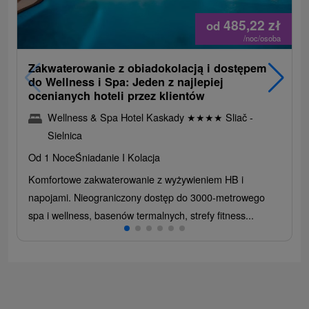
485,22
zł
od
/noc/osoba
Zakwaterowanie z obiadokolacją i dostępem
do Wellness i Spa: Jeden z najlepiej
ocenianych hoteli przez klientów
Wellness & Spa Hotel Kaskady
★
★
★
★
Sliač -
Sielnica
Od 1 Noce
Śniadanie I Kolacja
Komfortowe zakwaterowanie z wyżywieniem HB i
napojami. Nieograniczony dostęp do 3000-metrowego
spa i wellness, basenów termalnych, strefy fitness...