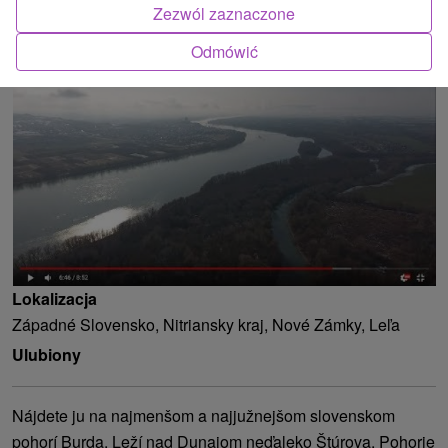
Zezwól zaznaczone
ATRAKCJĄ
Odmówić
Lokalizacja
Západné Slovensko, Nitriansky kraj, Nové Zámky, Leľa
Ulubiony
Nájdete ju na najmenšom a najjužnejšom slovenskom
pohorí Burda. Leží nad Dunajom neďaleko Štúrova. Pohorie