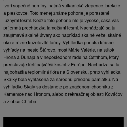
tvorí sopečné horniny, najmä vulkanické zlepence, brekcie
a pieskovce. Toto menej známe pohorie je porastené
lužnými lesmi. Keďže toto pohorie nie je vysoké, čaká vás
príjemná prechádzka tamojšími lesmi. Nachádzajú sa tu
zaujímavé skalné útvary ako napríklad skalné veže, skalné
oko a rôzne kužeľovité formy. Vyhliadka ponúka krásne
výhľady na mesto Štúrovo, most Márie Valérie, na sútok
Hrona a Dunaja a v neposlednom rade na Ostrihom, ktorý
predstavuje tretí najväčší kostol v Európe. Nachádza sa tu
najbohatšia teplomilná flóra na Slovensku, preto vyhliadka
Skalky bola vyhlásená za národnú prírodnú pamiatku. Na
vyhliadku Skaly sa dostanete po značenom chodníku z
Kamenice nad Hronom, alebo z rekreačnej oblasti Kováčov
a z obce Chľeba.