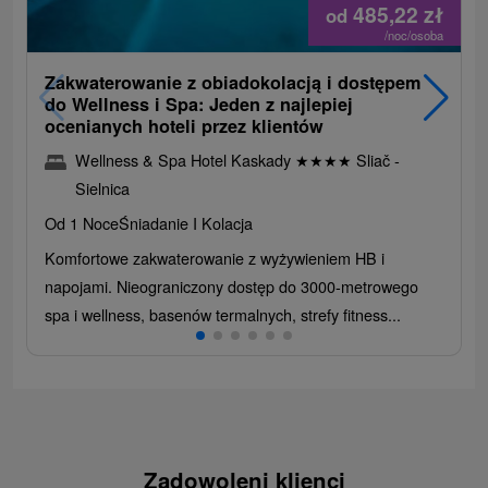
485,22
zł
od
/noc/osoba
Zakwaterowanie z obiadokolacją i dostępem
do Wellness i Spa: Jeden z najlepiej
ocenianych hoteli przez klientów
Wellness & Spa Hotel Kaskady
★
★
★
★
Sliač -
Sielnica
Od 1 Noce
Śniadanie I Kolacja
Komfortowe zakwaterowanie z wyżywieniem HB i
napojami. Nieograniczony dostęp do 3000-metrowego
spa i wellness, basenów termalnych, strefy fitness...
Zadowoleni klienci