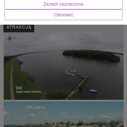
Zezwól zaznaczone
Zgłoś błąd
Odmówić
ATRAKCJĄ