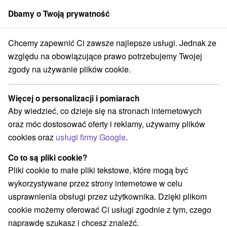
Dbamy o Twoją prywatność
członek grupy
Sorger
Chcemy zapewnić Ci zawsze najlepsze usługi. Jednak ze
 Slovensko
Nitriansky kraj
Kráľová nad Váhom
Zbiornik Kráľová
względu na obowiązujące prawo potrzebujemy Twojej
zgody na używanie plików cookie.
Zbiornik Kráľová
Więcej o personalizacji i pomiarach
Wyświetl stronę internetową
Przejdź do
Aby wiedzieć, co dzieje się na stronach internetowych
oraz móc dostosować oferty i reklamy, używamy plików
Facebook
cookies oraz
usługi firmy Google
.
Opinii Google
Co to są pliki cookie?
925 62 Váhovce
GPS:
Pliki cookie to małe pliki tekstowe, które mogą być
N +48° 12' 53.41''
wykorzystywane przez strony internetowe w celu
E +17° 48' 54.67''
usprawnienia obsługi przez użytkownika. Dzięki plikom
cookie możemy oferować Ci usługi zgodnie z tym, czego
naprawdę szukasz i chcesz znaleźć.