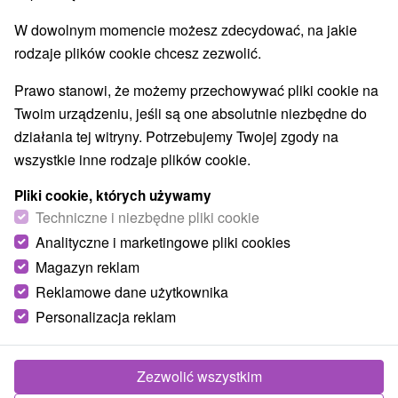
W dowolnym momencie możesz zdecydować, na jakie
rodzaje plików cookie chcesz zezwolić.
Prawo stanowi, że możemy przechowywać pliki cookie na
Twoim urządzeniu, jeśli są one absolutnie niezbędne do
działania tej witryny. Potrzebujemy Twojej zgody na
wszystkie inne rodzaje plików cookie.
Pliki cookie, których używamy
Techniczne i niezbędne pliki cookie
© OpenStreetMap
Analityczne i marketingowe pliki cookies
Magazyn reklam
Region turystyczny
Západné Slovensko, Podunajsko, Dolné Považie, Južné
Reklamowe dane użytkownika
Slovensko, Podunajská nížina, Trnavský kraj, Považie,
Personalizacja reklam
Kráľová
Zezwolić wszystkim
Znalazłeś błąd lub chcesz polecić nam nową atrakcję