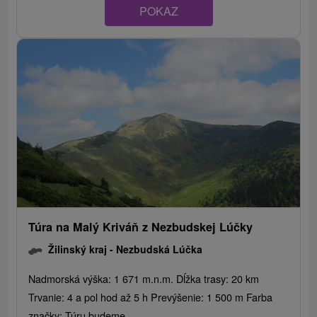
POKAZ
Túra na Malý Kriváň z Nezbudskej Lúčky
Žilinský kraj -
Nezbudská Lúčka
Nadmorská výška: 1 671 m.n.m. Dĺžka trasy: 20 km
Trvanie: 4 a pol hod až 5 h Prevýšenie: 1 500 m Farba
značky: Túru budeme...