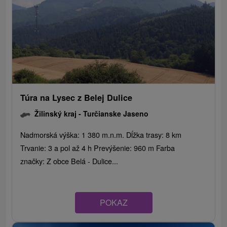
Túra na Lysec z Belej Dulice
Žilinský kraj -
Turčianske Jaseno
Nadmorská výška: 1 380 m.n.m. Dĺžka trasy: 8 km
Trvanie: 3 a pol až 4 h Prevýšenie: 960 m Farba
značky: Z obce Belá - Dulice...
POKAZ