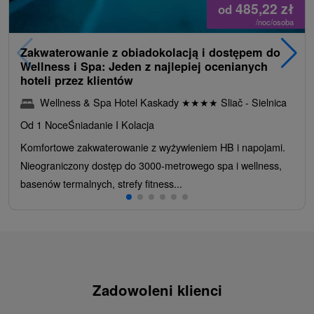
485,22
zł
od
/noc/osoba
Zakwaterowanie z obiadokolacją i dostępem do
Wellness i Spa: Jeden z najlepiej ocenianych
hoteli przez klientów
Wellness & Spa Hotel Kaskady
★
★
★
★
Sliač - Sielnica
Od 1 Noce
Śniadanie I Kolacja
Komfortowe zakwaterowanie z wyżywieniem HB i napojami.
Nieograniczony dostęp do 3000-metrowego spa i wellness,
basenów termalnych, strefy fitness...
Zadowoleni klienci