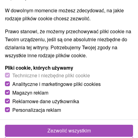
Aquaparki, baseny
Wodospady
(2)
(1)
W dowolnym momencie możesz zdecydować, na jakie
Zabytki techniki
Atrakcje dla dzieci
Tarcze
(1)
(5)
(4)
rodzaje plików cookie chcesz zezwolić.
Ogrody botaniczne
(1)
Ogrody zoologiczne i fermy zwierząt
(1)
Prawo stanowi, że możemy przechowywać pliki cookie na
Atrakcje turystyczne
(2)
Twoim urządzeniu, jeśli są one absolutnie niezbędne do
działania tej witryny. Potrzebujemy Twojej zgody na
Wsie i miasta
wszystkie inne rodzaje plików cookie.
Blatnica
(2)
Višňové
(1)
Pliki cookie, których używamy
Techniczne i niezbędne pliki cookie
Analityczne i marketingowe pliki cookies
Magazyn reklam
Reklamowe dane użytkownika
Personalizacja reklam
Zezwolić wszystkim