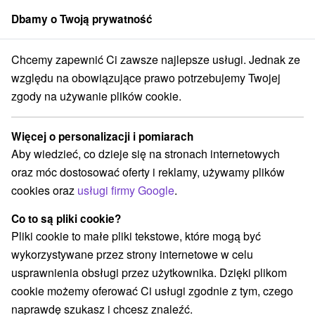
Dbamy o Twoją prywatność
członek grupy
Sorger
Chcemy zapewnić Ci zawsze najlepsze usługi. Jednak ze
Atrakcje na Słowacji
Túry a turistické chodníky
Turčianska kotlina
względu na obowiązujące prawo potrzebujemy Twojej
zgody na używanie plików cookie.
Túry a turistické chodníky
Turčianska kotlina
Więcej o personalizacji i pomiarach
Aby wiedzieć, co dzieje się na stronach internetowych
Kategorie
oraz móc dostosować oferty i reklamy, używamy plików
cookies oraz
usługi firmy Google
.
Wszystkie kategorie
Sporty
(2)
Túry a turistické chodníky
Tory gokartowe
(5)
(1)
Co to są pliki cookie?
Pola golfowe
Źródła
(1)
(3)
Pliki cookie to małe pliki tekstowe, które mogą być
Parki miejskie i zamkowe
Ośrodek narciarski
(1)
(2)
wykorzystywane przez strony internetowe w celu
Rafting, rafting, rafting
Chaty górskie
(1)
(1)
usprawnienia obsługi przez użytkownika. Dzięki plikom
Skanseny
Jazda konna
(1)
(1)
cookie możemy oferować Ci usługi zgodnie z tym, czego
Atrakcje z adrenaliną
Zamki, pałace, ruiny
(2)
(2)
naprawdę szukasz i chcesz znaleźć.