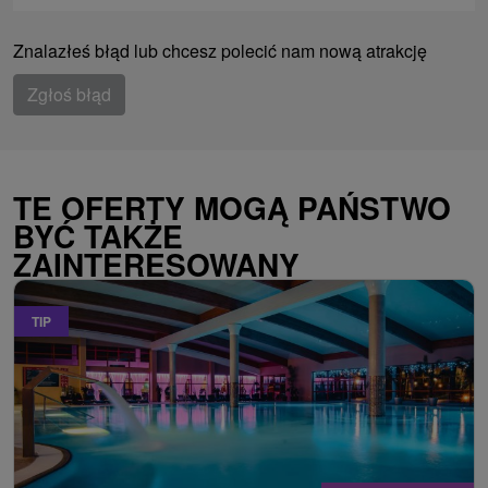
Znalazłeś błąd lub chcesz polecić nam nową atrakcję
Zgłoś błąd
TE OFERTY MOGĄ PAŃSTWO
BYĆ TAKŻE
ZAINTERESOWANY
TIP