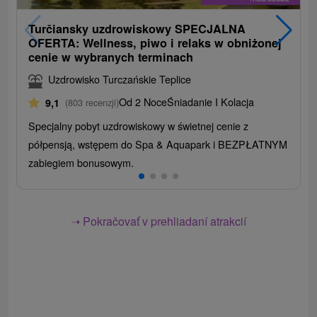
Turčiansky uzdrowiskowy SPECJALNA
OFERTA: Wellness, piwo i relaks w obniżonej
cenie w wybranych terminach
Uzdrowisko Turczańskie Teplice
Od 2 Noce
Śniadanie I Kolacja
9,1
(803 recenzji)
Specjalny pobyt uzdrowiskowy w świetnej cenie z
półpensją, wstępem do Spa & Aquapark i BEZPŁATNYM
zabiegiem bonusowym.
➝ Pokračovať v prehliadaní atrakcií