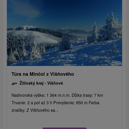
Túra na Minčol z Višňového
Žilinský kraj -
Višňové
Nadmorská výška: 1 364 m.n.m. Dĺžka trasy: 7 km
Trvanie: 2 a pol až 3 h Prevýšenie: 850 m Farba
značky: Z Višňového sa...