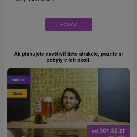
POKAZ
Ak plánujete navštíviť tieto atrakcie, pozrite si
pobyty v ich okolí.
Náš TIP
Akcia
301,32
zł
od
/noc/osoba