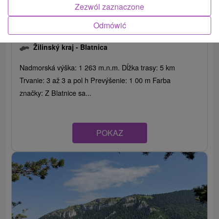
Zezwól zaznaczone
Odmówić
Túra na Ostrú z Blatnice
Žilinský kraj -
Blatnica
Nadmorská výška: 1 263 m.n.m. Dĺžka trasy: 5 km
Trvanie: 3 až 3 a pol h Prevýšenie: 1 00 m Farba
značky: Z Blatnice sa...
POKAZ