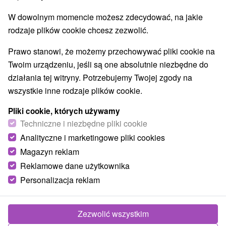
Ośrodki i miasteczka dziecięce
(1)
W dowolnym momencie możesz zdecydować, na jakie
Planetarium i obserwatorium
Aquaparki, baseny
(2)
(5)
rodzaje plików cookie chcesz zezwolić.
Kościoły drewniane
Wodospady
Pomniki
(1)
(2)
(1)
Zabytki techniki
Atrakcje dla dzieci
(2)
(12)
Prawo stanowi, że możemy przechowywać pliki cookie na
Ogrody botaniczne
Muzea i galerie
(1)
(5)
Twoim urządzeniu, jeśli są one absolutnie niezbędne do
Atrakcje turystyczne
(15)
działania tej witryny. Potrzebujemy Twojej zgody na
wszystkie inne rodzaje plików cookie.
Wsie i miasta
Pliki cookie, których używamy
Králiky
(1)
Žiar nad Hronom
(1)
Techniczne i niezbędne pliki cookie
Analityczne i marketingowe pliki cookies
Magazyn reklam
Reklamowe dane użytkownika
Personalizacja reklam
Zezwolić wszystkim