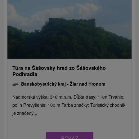
Túra na Šášovský hrad zo Šášovského
Podhradia
Banskobystrický kraj -
Žiar nad Hronom
Nadmorská výška: 340 m.n.m. Dĺžka trasy: 1 km Trvanie:
pol h Prevýšenie: 100 m Farba značky: Turistický chodník
je značený...
POKAZ