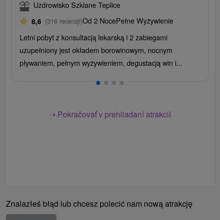
Uzdrowisko Szklane Teplice
Od 2 Noce
Pełne Wyżywienie
8,6
(316 recenzji)
Letni pobyt z konsultacją lekarską i 2 zabiegami
uzupełniony jest okładem borowinowym, nocnym
pływaniem, pełnym wyżywieniem, degustacją win i...
➝ Pokračovať v prehliadaní atrakcií
Znalazłeś błąd lub chcesz polecić nam nową atrakcję