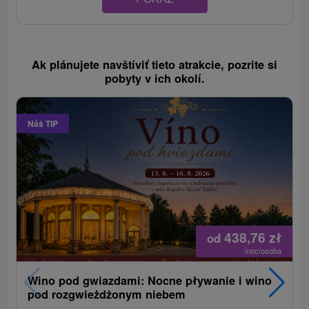
Ak plánujete navštíviť tieto atrakcie, pozrite si
pobyty v ich okolí.
Náš TIP
438,76
zł
od
/noc/osoba
Wino pod gwiazdami: Nocne pływanie i wino
pod rozgwieżdżonym niebem