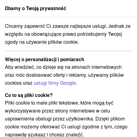
Dbamy o Twoją prywatność
członek grupy
Sorger
Chcemy zapewnić Ci zawsze najlepsze usługi. Jednak ze
Atrakcje na Słowacji
Túry a turistické chodníky
Kremnické vrchy
względu na obowiązujące prawo potrzebujemy Twojej
zgody na używanie plików cookie.
Túry a turistické chodníky
Kremnické vrchy
Więcej o personalizacji i pomiarach
Aby wiedzieć, co dzieje się na stronach internetowych
Kategorie
oraz móc dostosować oferty i reklamy, używamy plików
cookies oraz
usługi firmy Google
.
Wszystkie kategorie
Areny laserowe i paintball
(1)
Túry a turistické chodníky
(3)
Co to są pliki cookie?
Amfiteatry i kina w przyrodzie
Pola golfowe
(1)
(1)
Pliki cookie to małe pliki tekstowe, które mogą być
Źródła
Parki miejskie i zamkowe
(5)
(1)
wykorzystywane przez strony internetowe w celu
Rafting, rafting, rafting
Zamki
Teatry
(3)
(2)
(2)
usprawnienia obsługi przez użytkownika. Dzięki plikom
Jazda konna
Sporty
Zamki, pałace, ruiny
(1)
(2)
(8)
cookie możemy oferować Ci usługi zgodnie z tym, czego
Atrakcje z adrenaliną
(3)
naprawdę szukasz i chcesz znaleźć.