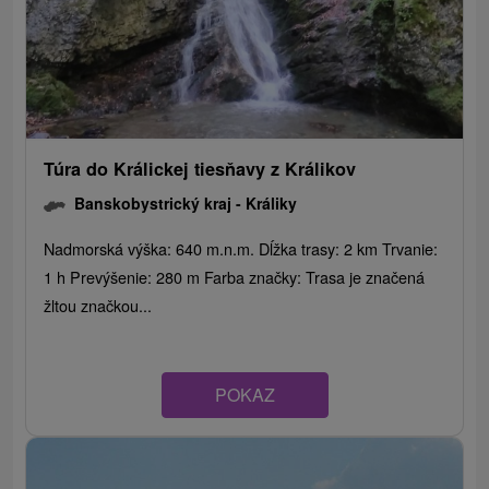
Túra do Králickej tiesňavy z Králikov
Banskobystrický kraj -
Králiky
Nadmorská výška: 640 m.n.m. Dĺžka trasy: 2 km Trvanie:
1 h Prevýšenie: 280 m Farba značky: Trasa je značená
žltou značkou...
POKAZ