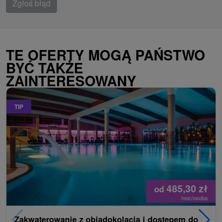
Zgłoś błąd
TE OFERTY MOGĄ PAŃSTWO
BYĆ TAKŻE
ZAINTERESOWANY
TIP
485,30
zł
od
/noc/osoba
Zakwaterowanie z obiadokolacją i dostępem do