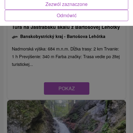
Zezwól zaznaczone
Odmówić
Túra na Jastrabskú skalu z Bartošovej Lehôtky
Banskobystrický kraj -
Bartošova Lehôtka
Nadmorská výška: 684 m.n.m. Dĺžka trasy: 2 km Trvanie:
1 h Prevýšenie: 340 m Farba značky: Trasa vedie po žltej
turistickej...
POKAZ