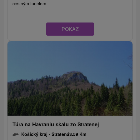
cestným tunelom...
POKAZ
Túra na Havraniu skalu zo Stratenej
Košický kraj -
Stratená
3.59 Km