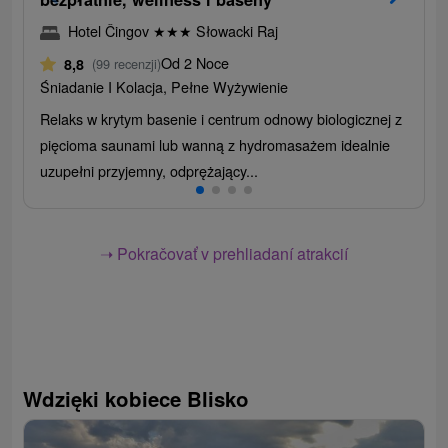
Hotel Čingov
★
★
★
Słowacki Raj
Od 2 Noce
8,8
(99 recenzji)
Śniadanie I Kolacja, Pełne Wyżywienie
Relaks w krytym basenie i centrum odnowy biologicznej z
pięcioma saunami lub wanną z hydromasażem idealnie
uzupełni przyjemny, odprężający...
➝ Pokračovať v prehliadaní atrakcií
Wdzięki kobiece Blisko