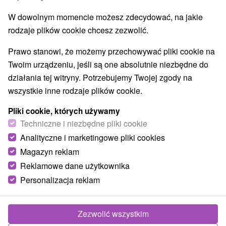
W dowolnym momencie możesz zdecydować, na jakie
rodzaje plików cookie chcesz zezwolić.
Prawo stanowi, że możemy przechowywać pliki cookie na
Twoim urządzeniu, jeśli są one absolutnie niezbędne do
działania tej witryny. Potrzebujemy Twojej zgody na
Túra do Zejmarskej rokliny z Dediniek
wszystkie inne rodzaje plików cookie.
Košický kraj -
Dedinky
Pliki cookie, których używamy
Techniczne i niezbędne pliki cookie
Nadmorská výška: 800 - 1030 m.n.m. Dĺžka trasy: 8 km
Analityczne i marketingowe pliki cookies
Trvanie: 2 a pol h Prevýšenie: 400 m Farba značky: Z
Magazyn reklam
obce Dedinky sa...
Reklamowe dane użytkownika
Personalizacja reklam
POKAZ
Zezwolić wszystkim