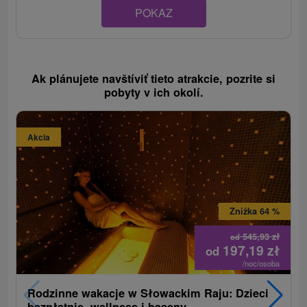
POKAZ
Ak plánujete navštíviť tieto atrakcie, pozrite si
pobyty v ich okolí.
Akcia
Zniżka 64 %
545,93
zł
od
197,19
zł
od
/noc/osoba
Rodzinne wakacje w Słowackim Raju: Dzieci
bezpłatnie, wellness i baseny