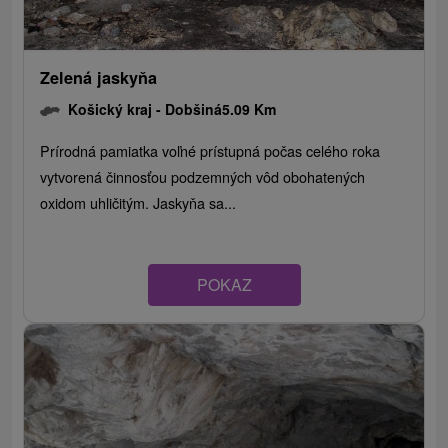
Zelená jaskyňa
Košický kraj -
Dobšiná
5.09 Km
Prírodná pamiatka voľné prístupná počas celého roka
vytvorená činnosťou podzemných vôd obohatených
oxidom uhličitým. Jaskyňa sa...
POKAZ