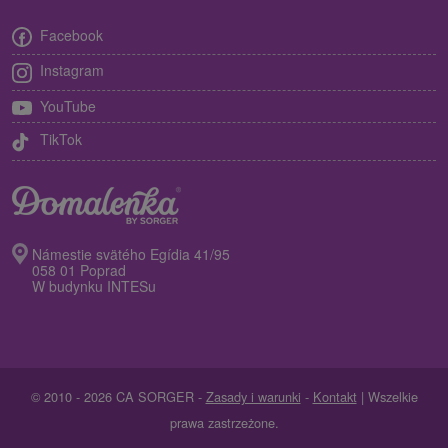
Facebook
Instagram
YouTube
TikTok
Námestie svätého Egídia 41/95
058 01 Poprad
W budynku INTESu
© 2010 - 2026 CA SORGER -
Zasady i warunki
-
Kontakt
| Wszelkie
prawa zastrzeżone.