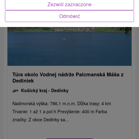
Zezwól zaznaczone
Odmówić
Túra okolo Vodnej nádrže Palcmanská Máša z
Dediniek
Košický kraj -
Dedinky
Nadmorská výška: 786,1 m.n.m. Dĺžka trasy: 4 km
Trvanie: 1 až 1 a pol h Prevýšenie: 400 m Farba
značky: Z obce Dedinky sa...