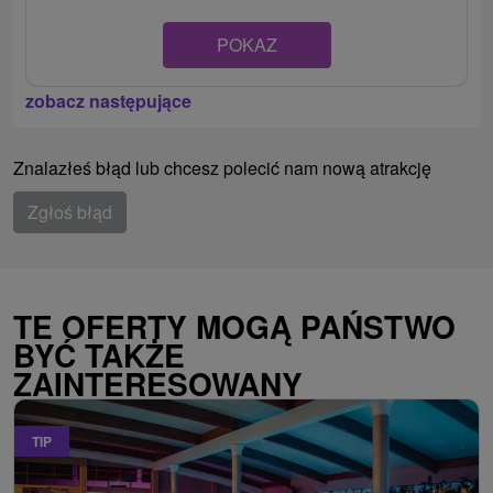
POKAZ
zobacz następujące
Znalazłeś błąd lub chcesz polecić nam nową atrakcję
Zgłoś błąd
TE OFERTY MOGĄ PAŃSTWO
BYĆ TAKŻE
ZAINTERESOWANY
TIP