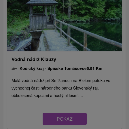
Vodná nádrž Klauzy
Košický kraj -
Spišské Tomášovce
5.91 Km
Malá vodná nádrž pri Smižanoch na Bielom potoku vo
východnej časti národného parku Slovenský raj,
obkolesená kopcami a hustými lesmi....
POKAZ