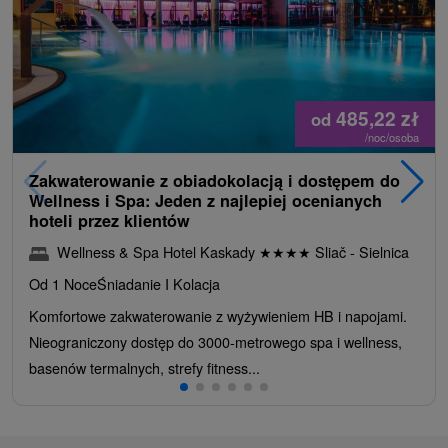
485,22
zł
od
/noc/osoba
Zakwaterowanie z obiadokolacją i dostępem do
Wellness i Spa: Jeden z najlepiej ocenianych
hoteli przez klientów
Wellness & Spa Hotel Kaskady
★
★
★
★
Sliač - Sielnica
Od 1 Noce
Śniadanie I Kolacja
Komfortowe zakwaterowanie z wyżywieniem HB i napojami.
Nieograniczony dostęp do 3000-metrowego spa i wellness,
basenów termalnych, strefy fitness...