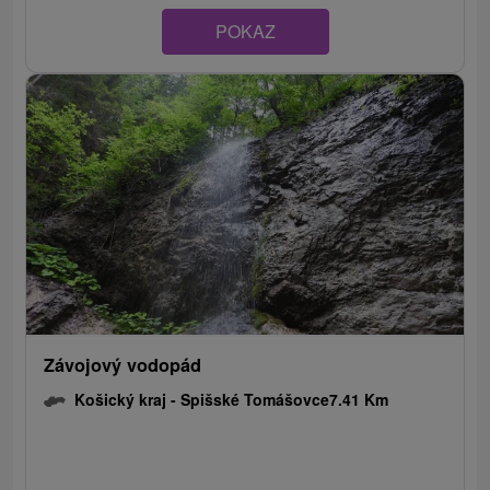
POKAZ
Závojový vodopád
Košický kraj -
Spišské Tomášovce
7.41 Km