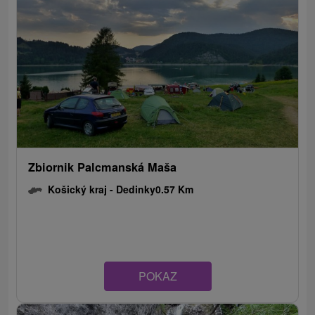
Zbiornik Palcmanská Maša
Košický kraj -
Dedinky
0.57 Km
POKAZ