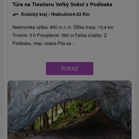
Túra na Tiesňavu Veľký Sokol z Podleska
Košický kraj -
Hrabušice
4.53 Km
Nadmorská výška: 890 m.n.m. Dĺžka trasy: 13,4 km
Trvanie: 5 h Prevýšenie: 560 m Farba značky: Z
Podleska, resp. osaba Pila sa...
POKAZ