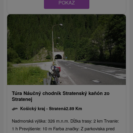
POKAZ
Túra Náučný chodník Stratenský kaňón zo
Stratenej
Košický kraj -
Stratená
2.89 Km
Nadmorská výška: 326 m.n.m. Dĺžka trasy: 2 km Trvanie:
1 h Prevýšenie: 10 m Farba značky: Z parkoviska pred