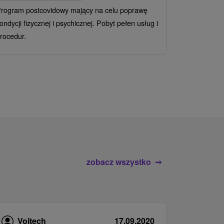
rogram postcovidowy mający na celu poprawę
Od 2 Noce
A
ondycji fizycznej i psychicznej. Pobyt pełen usług i
Ciesz się z
rocedur.
wrażeń poby
atrakcje wod
zobacz wszystko
Vojtech
17.09.2020