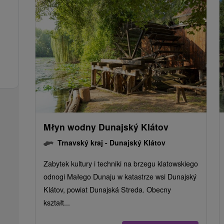
Młyn wodny Dunajský Klátov
Trnavský kraj -
Dunajský Klátov
Zabytek kultury i techniki na brzegu klatowskiego
odnogi Małego Dunaju w katastrze wsi Dunajský
Klátov, powiat Dunajská Streda. Obecny
kształt...