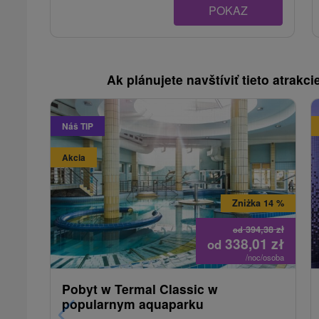
POKAZ
Ak plánujete navštíviť tieto atrakcie
Náš TIP
Akcia
Zniżka 14 %
394,38
zł
od
338,01
zł
od
/noc/osoba
Pobyt w Termal Classic w
popularnym aquaparku