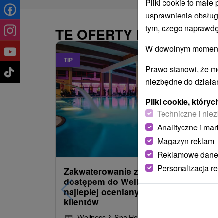
Pliki cookie to małe
usprawnienia obsług
tym, czego naprawdę
TE OFERTY MOGĄ PAŃ
W dowolnym momencie
TIP
Prawo stanowi, że m
niezbędne do działan
Pliki cookie, któr
Techniczne i niez
Analityczne i mar
485,22
z
od
Magazyn reklam
/noc/oso
Reklamowe dane
Personalizacja r
Zakwaterowanie z obiadokolacją i
dostępem do Wellness i Spa: Jeden 
najlepiej ocenianych hoteli przez
klientów
Wellness & Spa Hotel Kaskady
★
★
★
★
Sliač