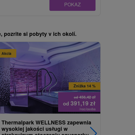
POKAZ
, pozrite si pobyty v ich okolí.
Akcia
Akcia
Zniżka 14 %
456,42
zł
od
391,19
zł
od
/noc/osoba
Thermalpark WELLNESS zapewnia
Pobyt rel
wysokiej jakości usługi w
SPA z n
atrakcyjnym otoczeniu aquaparku
do basen