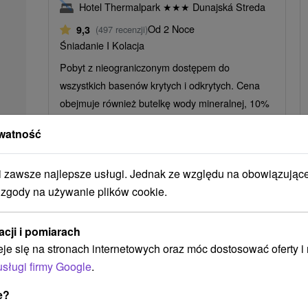
Hotel Thermalpark
★
★
★
Dunajská Streda
Od 2 Noce
9,3
(497 recenzji)
Śniadanie I Kolacja
Pobyt z nieograniczonym dostępem do
wszystkich basenów krytych i odkrytych. Cena
obejmuje również butelkę wody mineralnej, 10%
zniżki na...
watność
zawsze najlepsze usługi. Jednak ze względu na obowiązując
 zgody na używanie plików cookie.
➝ Pokračovať v prehl
acji i pomiarach
eje się na stronach internetowych oraz móc dostosować oferty 
usługi firmy Google
.
e?