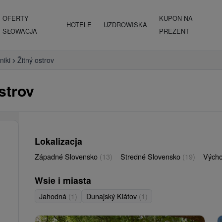
OFERTY
KUPON NA
HOTELE
UZDROWISKA
SŁOWACJA
PREZENT
niki
Žitný ostrov
strov
Lokalizacja
Západné Slovensko
(13)
Stredné Slovensko
(19)
Vých
Wsie i miasta
Jahodná
(1)
Dunajský Klátov
(1)