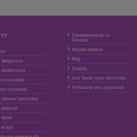
YTY
Zakwaterowanie na
Słowacji
Wdzięki kobiece
ter
Blog
 świąteczne
Zawody
 wielkanocne
Kvíz Slepá mapa Slovenska
ine pozostaje
Prihlásenie pre ubytovateľa
een pozostaje
 zimowe narciarskie
 jesienne
 letnie
 w spa
tyczny weekend dla