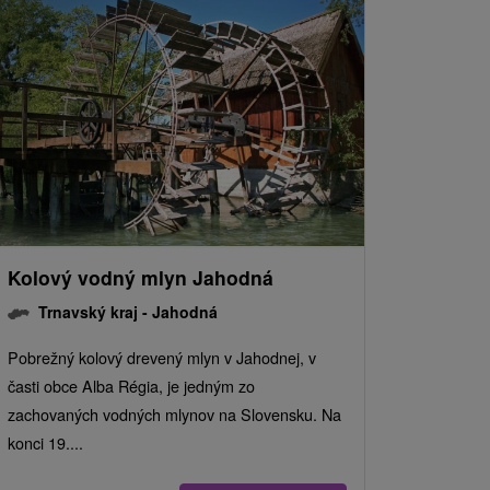
Kolový vodný mlyn Jahodná
Trnavský kraj -
Jahodná
Pobrežný kolový drevený mlyn v Jahodnej, v
časti obce Alba Régia, je jedným zo
zachovaných vodných mlynov na Slovensku. Na
konci 19....