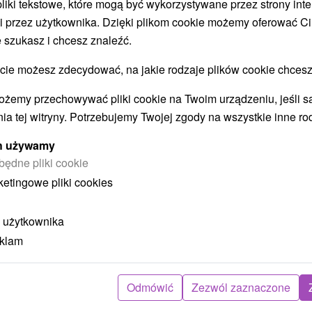
 pliki tekstowe, które mogą być wykorzystywane przez strony int
i przez użytkownika. Dzięki plikom cookie możemy oferować Ci
 szukasz i chcesz znaleźć.
STWO BYĆ TAKŻE ZAINTERESO
 możesz zdecydować, na jakie rodzaje plików cookie chcesz
ożemy przechowywać pliki cookie na Twoim urządzeniu, jeśli s
ia tej witryny. Potrzebujemy Twojej zgody na wszystkie inne ro
ych używamy
będne pliki cookie
ketingowe pliki cookies
ł
404,70
zł
od
ba
/noc/osoba
 użytkownika
eklam
Intensywny pobyt MINI RELAX:
z
Szybka i skuteczna ucieczka od
stresu
Odmówić
Zezwól zaznaczone
Hotel Flóra
★
★
★
Trenczańskie Teplice
O