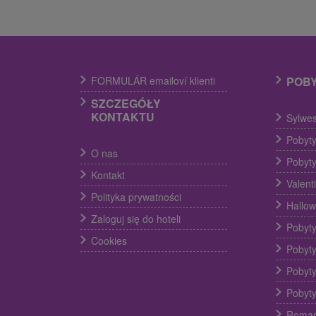
FORMULÁR emailoví klienti
POB
SZCZEGÓŁY
KONTAKTU
Sylwes
Pobyty
O nas
Pobyty
Kontakt
Valent
Polityka prywatności
Hallow
Zaloguj się do hoteli
Pobyty
Cookies
Pobyty
Pobyty
Pobyty
Roman