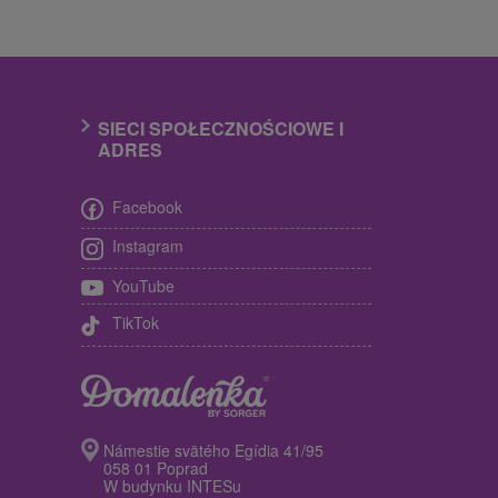
SIECI SPOŁECZNOŚCIOWE I
ADRES
Facebook
Instagram
YouTube
TikTok
Námestie svätého Egídia 41/95
058 01 Poprad
W budynku INTESu