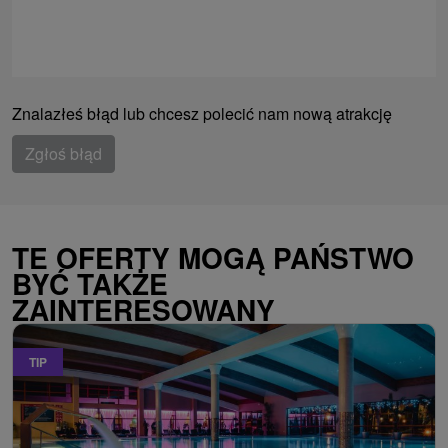
Znalazłeś błąd lub chcesz polecić nam nową atrakcję
Zgłoś błąd
TE OFERTY MOGĄ PAŃSTWO
BYĆ TAKŻE
ZAINTERESOWANY
TIP