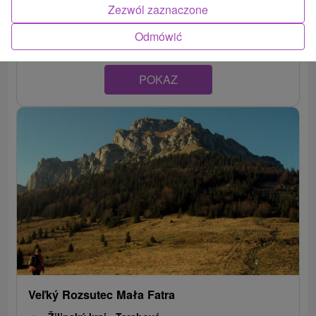
w głównym grzebieniu Krywańskiej części Małej Fatry i
Zezwól zaznaczone
jest najwyższym szczytem pasma...
Odmówić
POKAZ
Veľký Rozsutec Mała Fatra