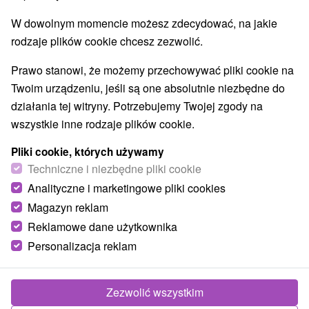
Wsie i miasta
W dowolnym momencie możesz zdecydować, na jakie
Terchová
(2)
rodzaje plików cookie chcesz zezwolić.
Prawo stanowi, że możemy przechowywać pliki cookie na
Twoim urządzeniu, jeśli są one absolutnie niezbędne do
działania tej witryny. Potrzebujemy Twojej zgody na
wszystkie inne rodzaje plików cookie.
Pliki cookie, których używamy
Techniczne i niezbędne pliki cookie
Analityczne i marketingowe pliki cookies
Magazyn reklam
Reklamowe dane użytkownika
Veľký Kriváň Mała Fatra
Personalizacja reklam
Žilinský kraj -
Terchová
Zezwolić wszystkim
Wysokość: 1708,7 m nad poziomem morza Znajduje się