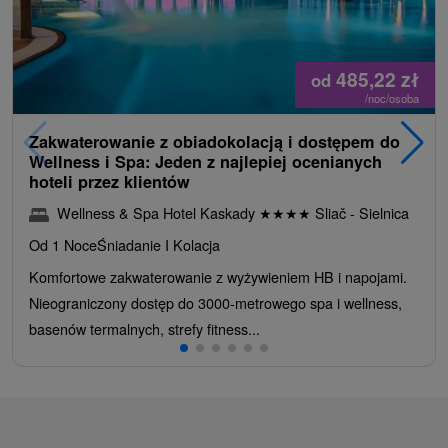
485,22
zł
od
/noc/osoba
Zakwaterowanie z obiadokolacją i dostępem do
Wellness i Spa: Jeden z najlepiej ocenianych
hoteli przez klientów
Wellness & Spa Hotel Kaskady
★
★
★
★
Sliač - Sielnica
Od 1 Noce
Śniadanie I Kolacja
Komfortowe zakwaterowanie z wyżywieniem HB i napojami.
Nieograniczony dostęp do 3000-metrowego spa i wellness,
basenów termalnych, strefy fitness...