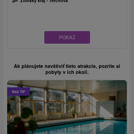
Žilinský kraj -
Terchová
POKAZ
Ak plánujete navštíviť tieto atrakcie, pozrite si
pobyty v ich okolí.
Náš TIP