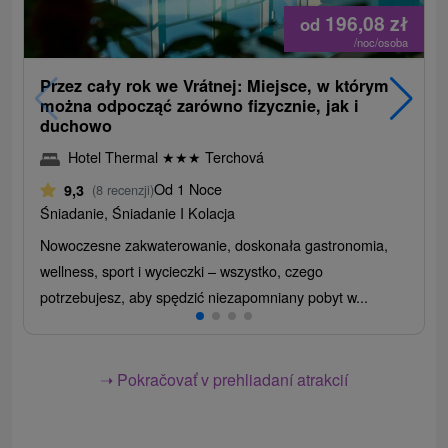
196,08
zł
od
/noc/osoba
Przez cały rok we Vrátnej: Miejsce, w którym
można odpocząć zarówno fizycznie, jak i
duchowo
Hotel Thermal
★
★
★
Terchová
Od 1 Noce
9,3
(8 recenzji)
Śniadanie, Śniadanie I Kolacja
Nowoczesne zakwaterowanie, doskonała gastronomia,
wellness, sport i wycieczki – wszystko, czego
potrzebujesz, aby spędzić niezapomniany pobyt w...
➝ Pokračovať v prehliadaní atrakcií