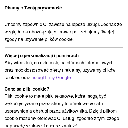
Dbamy o Twoją prywatność
członek grupy
Sorger
Chcemy zapewnić Ci zawsze najlepsze usługi. Jednak ze
Atrakcje na Słowacji
Tarcze
Vrátna dolina
względu na obowiązujące prawo potrzebujemy Twojej
zgody na używanie plików cookie.
Tarcze Vrátna dolina
Więcej o personalizacji i pomiarach
Kategorie
Aby wiedzieć, co dzieje się na stronach internetowych
oraz móc dostosować oferty i reklamy, używamy plików
Wszystkie kategorie
Kolejki linowe
(1)
cookies oraz
usługi firmy Google
.
Atrakcje z adrenaliną
Atrakcje turystyczne
(3)
(1)
Tarcze
Atrakcje dla dzieci
Pomniki
(2)
(1)
(1)
Co to są pliki cookie?
Wodospady
Wieże obserwacyjne i chodniki
(1)
(1)
Pliki cookie to małe pliki tekstowe, które mogą być
Sporty
Chaty górskie
(1)
(1)
wykorzystywane przez strony internetowe w celu
Amfiteatry i kina w przyrodzie
(1)
usprawnienia obsługi przez użytkownika. Dzięki plikom
Túry a turistické chodníky
(4)
cookie możemy oferować Ci usługi zgodnie z tym, czego
naprawdę szukasz i chcesz znaleźć.