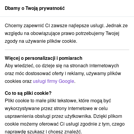
Dbamy o Twoją prywatność
członek grupy
Sorger
Chcemy zapewnić Ci zawsze najlepsze usługi. Jednak ze
cje na Słowacji
Tarcze
Stredné Slovensko
Žilinský kraj
Jamník
względu na obowiązujące prawo potrzebujemy Twojej
zgody na używanie plików cookie.
Tarcze Jamník a v okolí
Więcej o personalizacji i pomiarach
Kategorie
Aby wiedzieć, co dzieje się na stronach internetowych
oraz móc dostosować oferty i reklamy, używamy plików
Wszystkie kategorie
Tarcze
(2)
cookies oraz
usługi firmy Google
.
Co to są pliki cookie?
Pliki cookie to małe pliki tekstowe, które mogą być
wykorzystywane przez strony internetowe w celu
usprawnienia obsługi przez użytkownika. Dzięki plikom
cookie możemy oferować Ci usługi zgodnie z tym, czego
naprawdę szukasz i chcesz znaleźć.