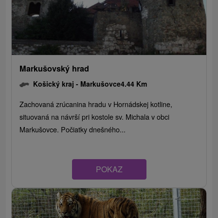
Markušovský hrad
Košický kraj -
Markušovce
4.44 Km
Zachovaná zrúcanina hradu v Hornádskej kotline,
situovaná na návrší pri kostole sv. Michala v obci
Markušovce. Počiatky dnešného...
POKAZ