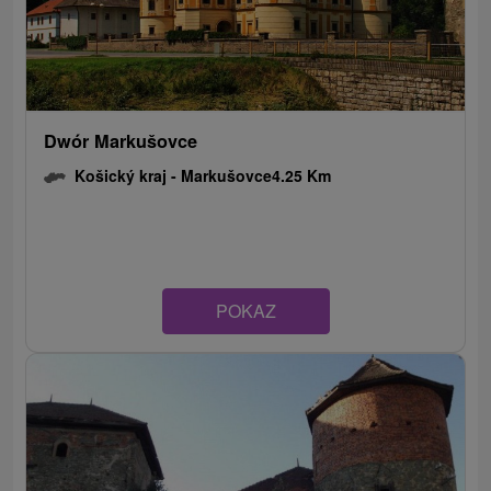
Dwór Markušovce
Košický kraj -
Markušovce
4.25 Km
POKAZ