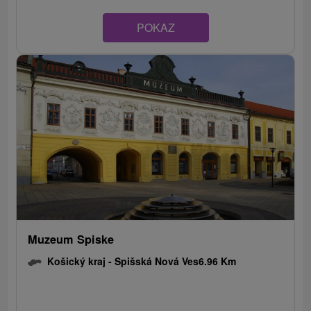
POKAZ
Muzeum Spiske
Košický kraj -
Spišská Nová Ves
6.96 Km