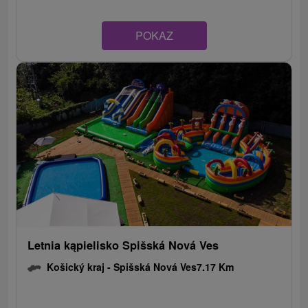
POKAZ
Letnia kąpielisko Spišská Nová Ves
Košický kraj -
Spišská Nová Ves
7.17 Km