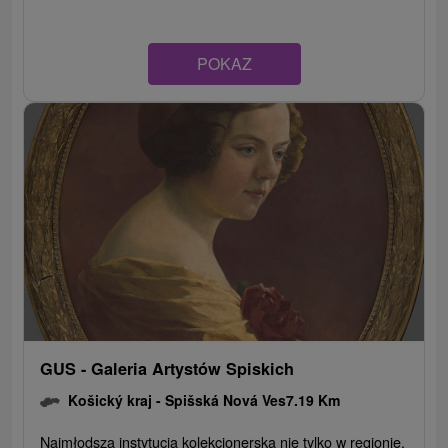
POKAZ
GUS - Galeria Artystów Spiskich
Košický kraj -
Spišská Nová Ves
7.19 Km
Najmłodsza instytucja kolekcjonerska nie tylko w regionie,