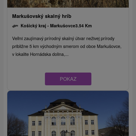
Markušovský skalný hríb
Košický kraj -
Markušovce
3.54 Km
Veľmi zaujímavý prírodný skalný útvar neživej prírody
približne 5 km východným smerom od obce Markušovce,
v lokalite Hornádska dolina,...
POKAZ