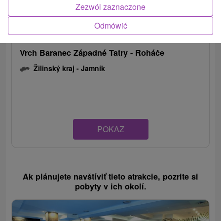
Zezwól zaznaczone
Odmówić
Vrch Baranec Západné Tatry - Roháče
Žilinský kraj -
Jamník
POKAZ
Ak plánujete navštíviť tieto atrakcie, pozrite si
pobyty v ich okolí.