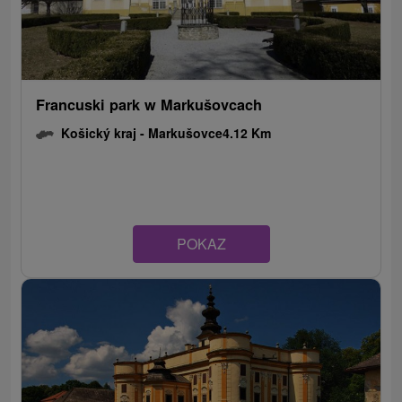
Francuski park w Markušovcach
Košický kraj -
Markušovce
4.12 Km
POKAZ