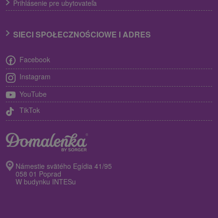
Prihlásenie pre ubytovateľa
SIECI SPOŁECZNOŚCIOWE I ADRES
Facebook
Instagram
YouTube
TikTok
Námestie svätého Egídia 41/95
058 01 Poprad
W budynku INTESu