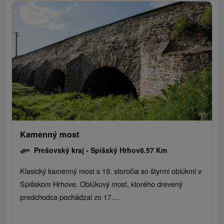
Kamenný most
Prešovský kraj -
Spišský Hrhov
6.57 Km
Klasický kamenný most s 19. storočia so štyrmi oblúkmi v
Spišskom Hrhove. Oblúkový most, ktorého drevený
predchodca pochádzal zo 17....