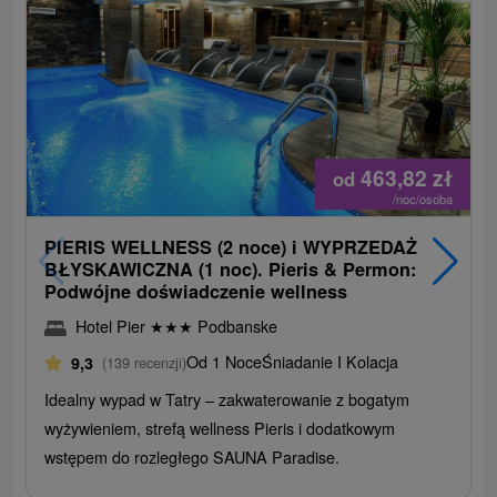
463,82
zł
od
/noc/osoba
PIERIS WELLNESS (2 noce) i WYPRZEDAŻ
BŁYSKAWICZNA (1 noc). Pieris & Permon:
Podwójne doświadczenie wellness
Hotel Pier
★
★
★
Podbanske
Od 1 Noce
Śniadanie I Kolacja
9,3
(139 recenzji)
Idealny wypad w Tatry – zakwaterowanie z bogatym
wyżywieniem, strefą wellness Pieris i dodatkowym
wstępem do rozległego SAUNA Paradise.