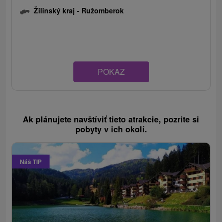
Žilinský kraj -
Ružomberok
POKAZ
Ak plánujete navštíviť tieto atrakcie, pozrite si
pobyty v ich okolí.
Náš TIP