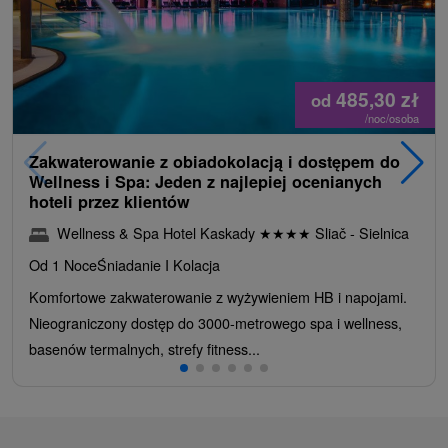
485,30
zł
od
/noc/osoba
Zakwaterowanie z obiadokolacją i dostępem do
Wellness i Spa: Jeden z najlepiej ocenianych
hoteli przez klientów
Wellness & Spa Hotel Kaskady
★
★
★
★
Sliač - Sielnica
Od 1 Noce
Śniadanie I Kolacja
Komfortowe zakwaterowanie z wyżywieniem HB i napojami.
Nieograniczony dostęp do 3000-metrowego spa i wellness,
basenów termalnych, strefy fitness...