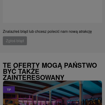
Znalazłeś błąd lub chcesz polecić nam nową atrakcję
Zgłoś błąd
TE OFERTY MOGĄ PAŃSTWO
BYĆ TAKŻE
ZAINTERESOWANY
TIP