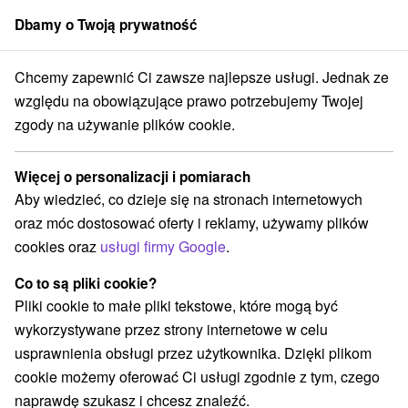
Dbamy o Twoją prywatność
członek grupy
Sorger
Chcemy zapewnić Ci zawsze najlepsze usługi. Jednak ze
Atrakcje na Słowacji
Sporty
Malinô Brdo
względu na obowiązujące prawo potrzebujemy Twojej
zgody na używanie plików cookie.
Sporty Malinô Brdo
Więcej o personalizacji i pomiarach
Kategorie
Aby wiedzieć, co dzieje się na stronach internetowych
oraz móc dostosować oferty i reklamy, używamy plików
Wszystkie kategorie
Atrakcje z adrenaliną
(5)
cookies oraz
usługi firmy Google
.
Atrakcje turystyczne
Muzea i galerie
(1)
(1)
Escaperoom
Tarcze
Atrakcje dla dzieci
(1)
(1)
(3)
Co to są pliki cookie?
Pomniki
Wodospady
(1)
(2)
Pliki cookie to małe pliki tekstowe, które mogą być
Ośrodki i miasteczka dziecięce
(1)
wykorzystywane przez strony internetowe w celu
Zamki, pałace, ruiny
(1)
usprawnienia obsługi przez użytkownika. Dzięki plikom
Loty widokowe i rejsy wycieczkowe
Sporty
(1)
(2)
cookie możemy oferować Ci usługi zgodnie z tym, czego
Jazda konna
Skanseny
Ośrodek narciarski
(1)
(1)
(1)
naprawdę szukasz i chcesz znaleźć.