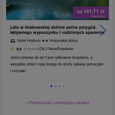
181,71
zł
od
/noc/osoba
Lato w Hrabowskiej dolinie pełne przygód,
aktywnego wypoczynku i rodzinnych spacerów
Hotel Hrabovo
★
★
Hrabovská dolina
Od 3 Noce
Śniadanie
9,6
(5 recenzji)
Jedno dziecko do lat 3 jest całkowicie bezpłatne, a
wszystkie dzieci mają dostęp do strefy zabawy pełnej gier
i rozrywki..
➝ Pokračovať v prehliadaní atrakcií